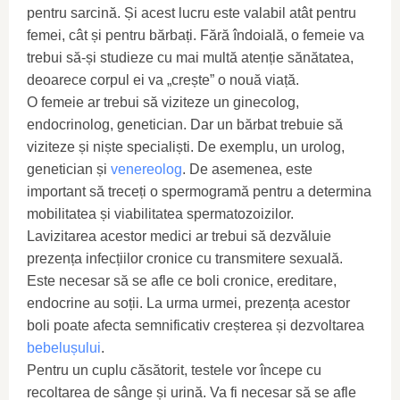
pentru sarcină. Și acest lucru este valabil atât pentru
femei, cât și pentru bărbați. Fără îndoială, o femeie va
trebui să-și studieze cu mai multă atenție sănătatea,
deoarece corpul ei va „crește” o nouă viață.
O femeie ar trebui să viziteze un ginecolog,
endocrinolog, genetician. Dar un bărbat trebuie să
viziteze și niște specialiști. De exemplu, un urolog,
genetician și
venereolog
. De asemenea, este
important să treceți o spermogramă pentru a determina
mobilitatea și viabilitatea spermatozoizilor.
Lavizitarea acestor medici ar trebui să dezvăluie
prezența infecțiilor cronice cu transmitere sexuală.
Este necesar să se afle ce boli cronice, ereditare,
endocrine au soții. La urma urmei, prezența acestor
boli poate afecta semnificativ creșterea și dezvoltarea
bebelușului
.
Pentru un cuplu căsătorit, testele vor începe cu
recoltarea de sânge și urină. Va fi necesar să se afle