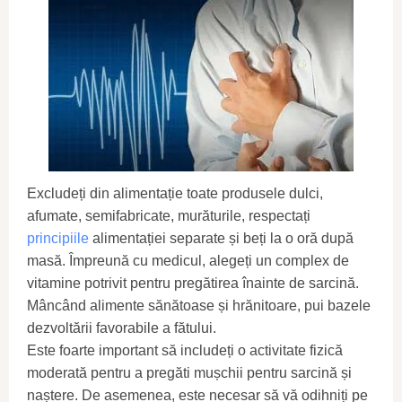
Excludeți din alimentație toate produsele dulci,
afumate, semifabricate, murăturile, respectați
principiile
alimentației separate și beți la o oră după
masă. Împreună cu medicul, alegeți un complex de
vitamine potrivit pentru pregătirea înainte de sarcină.
Mâncând alimente sănătoase și hrănitoare, pui bazele
dezvoltării favorabile a fătului.
Este foarte important să includeți o activitate fizică
moderată pentru a pregăti mușchii pentru sarcină și
naștere. De asemenea, este necesar să vă odihniți pe