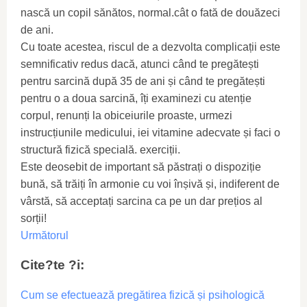
nască un copil sănătos, normal.cât o fată de douăzeci
de ani.
Cu toate acestea, riscul de a dezvolta complicații este
semnificativ redus dacă, atunci când te pregătești
pentru sarcină după 35 de ani și când te pregătești
pentru o a doua sarcină, îți examinezi cu atenție
corpul, renunți la obiceiurile proaste, urmezi
instrucțiunile medicului, iei vitamine adecvate și faci o
structură fizică specială. exerciții.
Este deosebit de important să păstrați o dispoziție
bună, să trăiți în armonie cu voi înșivă și, indiferent de
vârstă, să acceptați sarcina ca pe un dar prețios al
sorții!
Următorul
Cite?te ?i:
Cum se efectuează pregătirea fizică și psihologică