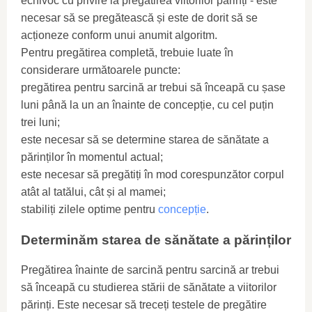
echivoc cu privire la pregătirea viitorilor părinți - este
necesar să se pregătească și este de dorit să se
acționeze conform unui anumit algoritm.
Pentru pregătirea completă, trebuie luate în
considerare următoarele puncte:
pregătirea pentru sarcină ar trebui să înceapă cu șase
luni până la un an înainte de concepție, cu cel puțin
trei luni;
este necesar să se determine starea de sănătate a
părinților în momentul actual;
este necesar să pregătiți în mod corespunzător corpul
atât al tatălui, cât și al mamei;
stabiliți zilele optime pentru
concepție
.
Determinăm starea de sănătate a părinților
Pregătirea înainte de sarcină pentru sarcină ar trebui
să înceapă cu studierea stării de sănătate a viitorilor
părinți. Este necesar să treceți testele de pregătire