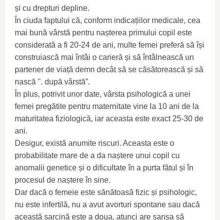
și cu drepturi depline.
În ciuda faptului că, conform indicațiilor medicale, cea
mai bună vârstă pentru nașterea primului copil este
considerată a fi 20-24 de ani, multe femei preferă să își
construiască mai întâi o carieră și să întâlnească un
partener de viață demn decât să se căsătorească și să
nască ". după vârstă”.
În plus, potrivit unor date, vârsta psihologică a unei
femei pregătite pentru maternitate vine la 10 ani de la
maturitatea fiziologică, iar aceasta este exact 25-30 de
ani.
Desigur, există anumite riscuri. Aceasta este o
probabilitate mare de a da naștere unui copil cu
anomalii genetice și o dificultate în a purta fătul și în
procesul de naștere în sine.
Dar dacă o femeie este sănătoasă fizic și psihologic,
nu este infertilă, nu a avut avorturi spontane sau dacă
această sarcină este a doua, atunci are șansa să