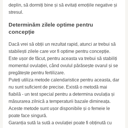
deplin, să dormiți bine și să evitați emoțiile negative și
stresul.
Determinăm zilele optime pentru
concepție
Dacă vrei să obții un rezultat rapid, atunci ar trebui să
stabilești zilele care vor fi optime pentru concepție.
Este ușor de făcut, pentru aceasta va trebui să stabiliți
momentul ovulației, când ovulul părăsește ovarul și se
pregătește pentru fertilizare.
Puteți utiliza metode calendaristice pentru aceasta, dar
nu sunt suficient de precise. Există o metodă mai
fiabilă - un test special pentru a determina ovulația și
măsurarea zilnică a temperaturii bazale dimineața.
Aceste metode sunt ușor disponibile și o femeie le
poate face singură.
Garanția sută la sută a ovulației poate fi obținută cu