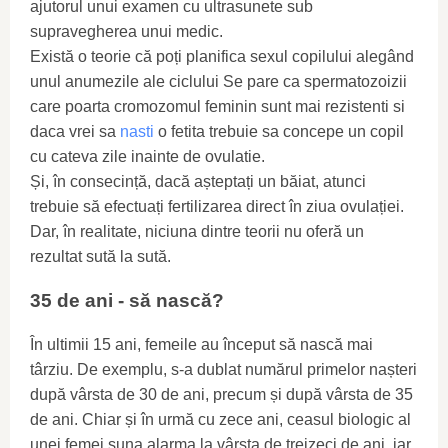
ajutorul unui examen cu ultrasunete sub
supravegherea unui medic.
Există o teorie că poți planifica sexul copilului alegând
unul anumezile ale ciclului Se pare ca spermatozoizii
care poarta cromozomul feminin sunt mai rezistenti si
daca vrei sa
nasti
o fetita trebuie sa concepe un copil
cu cateva zile inainte de ovulatie.
Și, în consecință, dacă așteptați un băiat, atunci
trebuie să efectuați fertilizarea direct în ziua ovulației.
Dar, în realitate, niciuna dintre teorii nu oferă un
rezultat sută la sută.
35 de ani - să nască?
În ultimii 15 ani, femeile au început să nască mai
târziu. De exemplu, s-a dublat numărul primelor nașteri
după vârsta de 30 de ani, precum și după vârsta de 35
de ani. Chiar și în urmă cu zece ani, ceasul biologic al
unei femei suna alarma la vârsta de treizeci de ani, iar