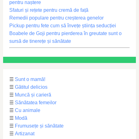
pentru naștere
Sfaturi și rețete pentru cremă de față
Remedii populare pentru creșterea genelor
Pickup pentru fete cum să învețe știința seducției
Boabele de Goji pentru pierderea în greutate sunt o
sursă de tinerețe și sănătate
☰
Sunt o mamă!
☰
Gătitul delicios
☰
Muncă și carieră
☰
Sănătatea femeilor
☰
Cu animale
☰
Modă
☰
Frumusețe și sănătate
☰
Artizanat