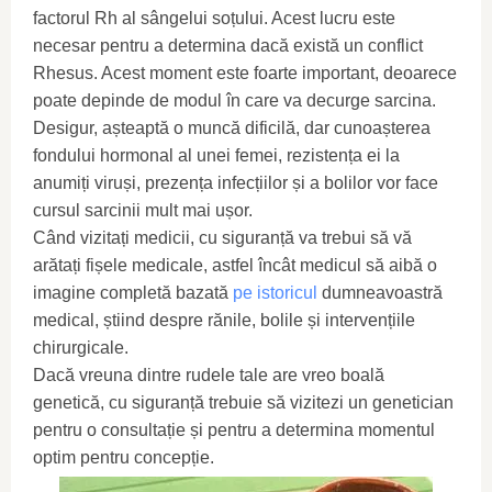
factorul Rh al sângelui soțului. Acest lucru este
necesar pentru a determina dacă există un conflict
Rhesus. Acest moment este foarte important, deoarece
poate depinde de modul în care va decurge sarcina.
Desigur, așteaptă o muncă dificilă, dar cunoașterea
fondului hormonal al unei femei, rezistența ei la
anumiți viruși, prezența infecțiilor și a bolilor vor face
cursul sarcinii mult mai ușor.
Când vizitați medicii, cu siguranță va trebui să vă
arătați fișele medicale, astfel încât medicul să aibă o
imagine completă bazată
pe istoricul
dumneavoastră
medical, știind despre rănile, bolile și intervențiile
chirurgicale.
Dacă vreuna dintre rudele tale are vreo boală
genetică, cu siguranță trebuie să vizitezi un genetician
pentru o consultație și pentru a determina momentul
optim pentru concepție.