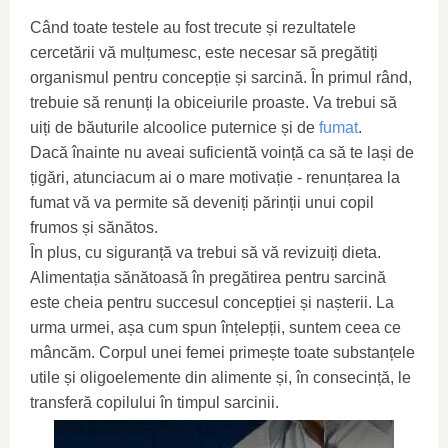
Când toate testele au fost trecute și rezultatele
cercetării vă mulțumesc, este necesar să pregătiți
organismul pentru concepție și sarcină. În primul rând,
trebuie să renunți la obiceiurile proaste. Va trebui să
uiți de băuturile alcoolice puternice și de
fumat
.
Dacă înainte nu aveai suficientă voință ca să te lași de
țigări, atunciacum ai o mare motivație - renunțarea la
fumat vă va permite să deveniți părinții unui copil
frumos și sănătos.
În plus, cu siguranță va trebui să vă revizuiți dieta.
Alimentația sănătoasă în pregătirea pentru sarcină
este cheia pentru succesul concepției și nașterii. La
urma urmei, așa cum spun înțelepții, suntem ceea ce
mâncăm. Corpul unei femei primește toate substanțele
utile și oligoelemente din alimente și, în consecință, le
transferă copilului în timpul sarcinii.