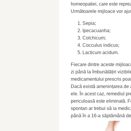
homeopatiei, care este repr
Următoarele mijloace vor aju
Sepia;
Ipecacuanha;
Colchicum;
Cocculus indicus;
Lacticum acidum.
Fiecare dintre aceste mijloace
zi până la îmbunătățiri vizib
medicamentului prescris poate
Dacă există amenințarea de a
ele. În acest caz, remediul pr
periculoasă este eliminată. F
spontan ar trebui să ia medi
până în a 16-a săptămână de 