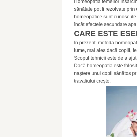
Homeopatia femeilor însărci
sănătate pot fi rezolvate prin
homeopatice sunt cunoscute p
încât efectele secundare apar 
CARE ESTE ESE
În prezent, metoda homeopati
lume, mai ales dacă copiii, f
Scopul tehnicii este de a ajut
Dacă homeopatia este folosită
naștere unui copil sănătos pri
travaliului crește.