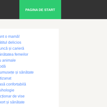
PAGINA DE START
unt o mamă!
titul delicios
ncă și carieră
nătatea femeilor
u animale
odă
umusețe și sănătate
tizanat
să confortabilă
ihologie
cționar de vise
ort și sănătate