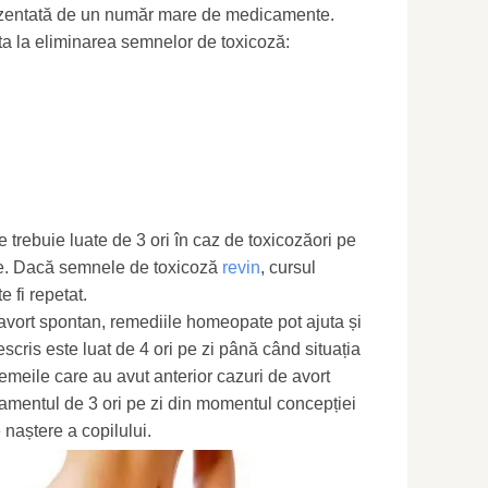
ezentată de un număr mare de medicamente.
ta la eliminarea semnelor de toxicoză:
 trebuie luate de 3 ori în caz de toxicozăori pe
ile. Dacă semnele de toxicoză
revin
, cursul
 fi repetat.
vort spontan, remediile homeopate pot ajuta și
escris este luat de 4 ori pe zi până când situația
emeile care au avut anterior cazuri de avort
camentul de 3 ori pe zi din momentul concepției
naștere a copilului.