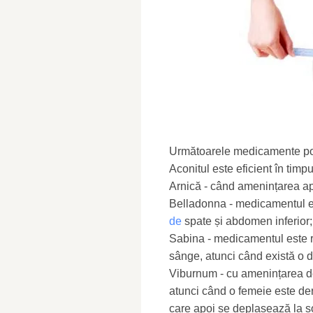
Următoarele medicamente pot 
Aconitul este eficient în timp
Arnică - când amenințarea apa
Belladonna - medicamentul e
de
spate și abdomen inferior;
Sabina - medicamentul este 
sânge, atunci când există o d
Viburnum - cu amenințarea de 
atunci când o femeie este der
care apoi se deplasează la șo