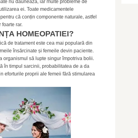
nate nu dăunează, iar multe probleme de
 utilizarea ei. Toate medicamentele
entru că conțin componente naturale, astfel
foarte rar.
NȚA HOMEOPATIEI?
că de tratament este cea mai populară din
emeile însărcinate și femeile devin paciente.
a organismul să lupte singur împotriva bolii.
 în timpul sarcinii, probabilitatea de a da
n eforturile proprii ale femeii fără stimularea