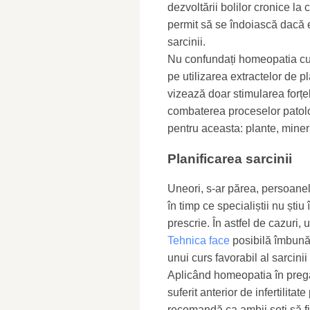
dezvoltării bolilor cronice la c
permit să se îndoiască dacă e
sarcinii.
Nu confundați homeopatia cu 
pe utilizarea extractelor de
vizează doar stimularea forțel
combaterea proceselor patolo
pentru aceasta: plante, mine
Planificarea sarcinii
Uneori, s-ar părea, persoane
în timp ce specialiștii nu șt
prescrie. În astfel de cazuri,
Tehnica face
posibilă îmbunătă
unui curs favorabil al sarcinii 
Aplicând homeopatia în pregăt
suferit anterior de infertilita
recomandă ca ambii soți să f