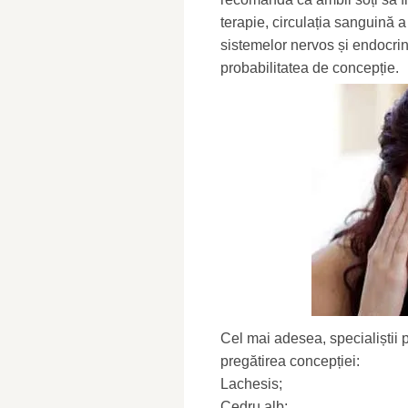
terapie, circulația sanguină 
sistemelor nervos și endocri
probabilitatea de concepție.
Cel mai adesea, specialiștii
pregătirea concepției:
Lachesis;
Cedru alb;