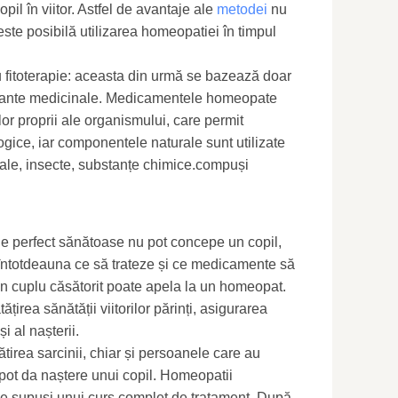
opil în viitor. Astfel de avantaje ale
metodei
nu
ste posibilă utilizarea homeopatiei în timpul
fitoterapie: aceasta din urmă se bazează doar
 plante medicinale. Medicamentele homeopate
or proprii ale organismului, care permit
gice, iar componentele naturale sunt utilizate
rale, insecte, substanțe chimice.compuși
le perfect sănătoase nu pot concepe un copil,
iu întotdeauna ce să trateze și ce medicamente să
 un cuplu căsătorit poate apela la un homeopat.
țirea sănătății viitorilor părinți, asigurarea
și al nașterii.
irea sarcinii, chiar și persoanele care au
te pot da naștere unui copil. Homeopatii
ie supuși unui curs complet de tratament. După