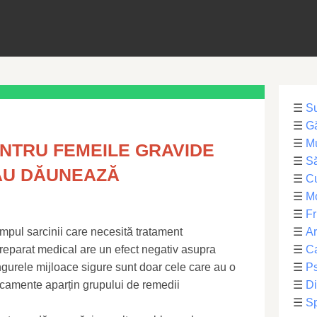
☰
S
☰
Gă
☰
Mu
NTRU FEMEILE GRAVIDE
☰
Să
AU DĂUNEAZĂ
☰
C
☰
M
☰
Fr
impul sarcinii care necesită tratament
☰
Ar
 preparat medical are un efect negativ asupra
☰
Ca
gurele mijloace sigure sunt doar cele care au o
☰
Ps
icamente aparțin grupului de remedii
☰
Di
☰
Sp