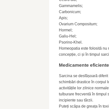
Gammamelis;
Carbonicum;
Apis;
Ovarium Compositum;
Hormel;
Galiu-Hel;
Psorino-Khel.
Homeopatia este folosită nu 
concepție, ci și în timpul sarcin
Medicamente eficiente
Sarcina se desfășoară diferit
schimbări drastice în corpul l
activitățile lor zilnice norma
tulburare frecventă în timpul s
incipiente sau târzii.
Puteți scăpa de greața în toxi