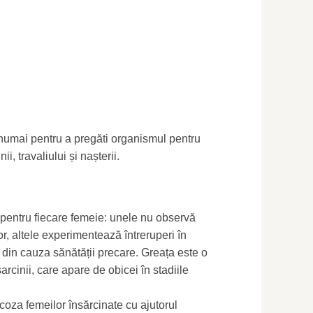
numai pentru a pregăti organismul pentru
ii, travaliului și nașterii.
 pentru fiecare femeie: unele nu observă
or, altele experimentează întreruperi în
le din cauza sănătății precare. Greața este o
arcinii, care apare de obicei în stadiile
coza femeilor însărcinate cu ajutorul