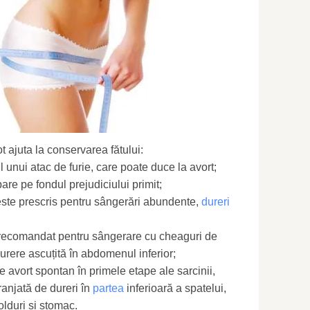
ajuta la conservarea fătului:
ul unui atac de furie, care poate duce la avort;
re pe fondul prejudiciului primit;
ste prescris pentru sângerări abundente,
dureri
recomandat pentru sângerare cu cheaguri de
urere ascuțită în abdomenul inferior;
avort spontan în primele etape ale sarcinii,
anjată de dureri în
partea
inferioară a spatelui,
lduri și stomac.