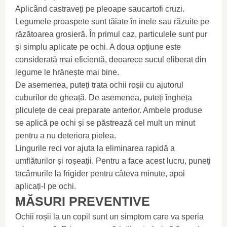
Aplicând castraveți pe pleoape saucartofi cruzi.
Legumele proaspete sunt tăiate în inele sau răzuite pe
răzătoarea grosieră. În primul caz, particulele sunt pur
și simplu aplicate pe ochi. A doua opțiune este
considerată mai eficientă, deoarece sucul eliberat din
legume le hrănește mai bine.
De asemenea, puteți trata ochii roșii cu ajutorul
cuburilor de gheață. De asemenea, puteți îngheța
pliculețe de ceai preparate anterior. Ambele produse
se aplică pe ochi și se păstrează cel mult un minut
pentru a nu deteriora pielea.
Lingurile reci vor ajuta la eliminarea rapidă a
umflăturilor și roșeații. Pentru a face acest lucru, puneți
tacâmurile la frigider pentru câteva minute, apoi
aplicați-l pe ochi.
MĂSURI PREVENTIVE
Ochii roșii la un copil sunt un simptom care va speria