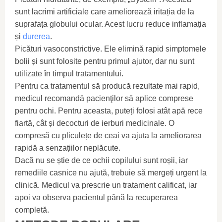
sunt lacrimi artificiale care ameliorează iritația de la
suprafața globului ocular. Acest lucru reduce inflamația
și
durerea
.
Picături vasoconstrictive. Ele elimină rapid simptomele
bolii și sunt folosite pentru primul ajutor, dar nu sunt
utilizate în timpul tratamentului.
Pentru ca tratamentul să producă rezultate mai rapid,
medicul recomandă pacienţilor să aplice comprese
pentru ochi. Pentru aceasta, puteți folosi atât apă rece
fiartă, cât și decocturi de ierburi medicinale. O
compresă cu pliculețe de ceai va ajuta la ameliorarea
rapidă a senzațiilor neplăcute.
Dacă nu se știe de ce ochii copilului sunt roșii, iar
remediile casnice nu ajută, trebuie să mergeți urgent la
clinică. Medicul va prescrie un tratament calificat, iar
apoi va observa pacientul până la recuperarea
completă.