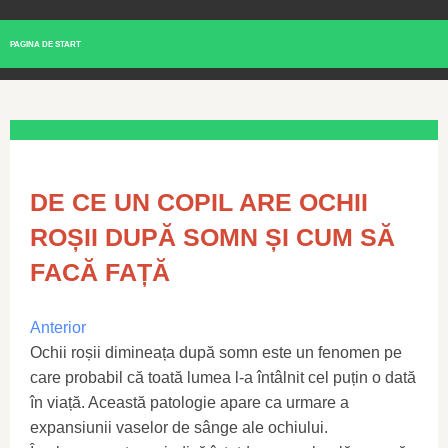
PAGINA DE START
DE CE UN COPIL ARE OCHII
ROȘII DUPĂ SOMN ȘI CUM SĂ
FACĂ FAȚĂ
Anterior
Ochii roșii dimineața după somn este un fenomen pe
care probabil că toată lumea l-a întâlnit cel puțin o dată
în viață. Această patologie apare ca urmare a
expansiunii vaselor de sânge ale ochiului.