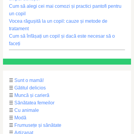
Cum să alegi cei mai comozi și practici pantofi pentru
un copil
Vocea răgușită la un copil: cauze și metode de
tratament
Cum să înfășați un copil și dacă este necesar să o
faceți
☰
Sunt o mamă!
☰
Gătitul delicios
☰
Muncă și carieră
☰
Sănătatea femeilor
☰
Cu animale
☰
Modă
☰
Frumusețe și sănătate
☰
Artizanat