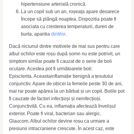
hipertensiune arterială cronică.
La un copil sub un an, roșeața apare deoarece
începe să plângă noaptea. Dispozitia poate fi
asociata cu cresterea temperaturii, dureri de
burta, aparitia
dintilor
.
Dacă niciunul dintre motivele de mai sus pentru care
albul ochilor este roșu după somn nu este potrivit, un
simptom similar poate fi cauzat de o serie de boli
oculare. Acestea pot fi următoarele boli:
Episclerita. Aceastainflamație benignă a țesutului
conjunctiv. Apare de obicei la femeile peste 30 de ani,
mai rar poate apărea la un bărbat și un copil. Bolile pot
fi cauzate de factori infecțioși și neinfecțioși.
Conjunctivită. Cu ea, inflamația afectează învelișul
exterior. Poate fi viral, bacterian sau alergic.
Glaucom. Albul ochilor devine roșu ca urmare a
presiunii intracraniene crescute. În acest caz, este