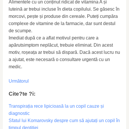
Alimentele cu un conținut ridicat de vitamina A și
luteină ar trebui incluse în dieta copilului. Se găsesc în
morcovi, pește și produse din cereale. Puteți cumpăra
complexe de vitamine de la farmacie, dar sunt destul
de scumpe.
Imediat după ce a aflat motivul pentru care a
apărutsimptom neplăcut, trebuie eliminat. Din acest
motiv, roșeața ar trebui să dispară. Dacă acest lucru nu
a ajutat, este necesară o consultare urgentă cu un
medic.
Următorul
Cite?te ?i:
Transpirația rece lipicioasă la un copil cauze și
diagnostic
Sfatul lui Komarovsky despre cum să ajutați un copil în
timpul dentiției