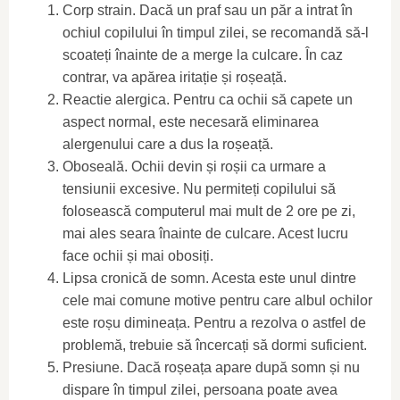
Corp strain. Dacă un praf sau un păr a intrat în
ochiul copilului în timpul zilei, se recomandă să-l
scoateți înainte de a merge la culcare. În caz
contrar, va apărea iritație și roșeață.
Reactie alergica. Pentru ca ochii să capete un
aspect normal, este necesară eliminarea
alergenului care a dus la roșeață.
Oboseală. Ochii devin și roșii ca urmare a
tensiunii excesive. Nu permiteți copilului să
folosească computerul mai mult de 2 ore pe zi,
mai ales seara înainte de culcare. Acest lucru
face ochii și mai obosiți.
Lipsa cronică de somn. Acesta este unul dintre
cele mai comune motive pentru care albul ochilor
este roșu dimineața. Pentru a rezolva o astfel de
problemă, trebuie să încercați să dormi suficient.
Presiune. Dacă roșeața apare după somn și nu
dispare în timpul zilei, persoana poate avea