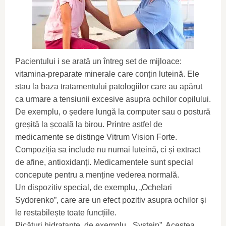
Pacientului i se arată un întreg set de mijloace:
vitamina-preparate minerale care conțin luteină. Ele
stau la baza tratamentului patologiilor care au apărut
ca urmare a tensiunii excesive asupra ochilor copilului.
De exemplu, o ședere lungă la computer sau o postură
greșită la școală la birou. Printre astfel de
medicamente se distinge Vitrum Vision Forte.
Compoziția sa include nu numai luteină, ci și extract
de afine, antioxidanți. Medicamentele sunt special
concepute pentru a menține vederea normală.
Un dispozitiv special, de exemplu, „Ochelari
Sydorenko”, care are un efect pozitiv asupra ochilor și
le restabilește toate funcțiile.
Picături hidratante, de exemplu, „Systein”. Acestea