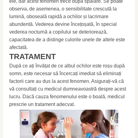
ele, dar acest fenomen trece după spălare. Se poate
observa, de asemenea, o sensibilitate crescută la
lumină, oboseală rapidă a ochilor și lacrimare
abundentă. Vederea devine încețoșată, în special
vederea nocturnă a copilului se deteriorează,
capacitatea de a distinge culorile unele de altele este
afectată.
TRATAMENT
După ce ați învățat de ce albul ochilor este roșu după
somn, este necesar să încercați imediat să eliminați
factorii care au dus la acest fenomen. Asigurați-vă că
vă consultați cu medicul dumneavoastră despre acest
lucru. Dacă cauza fenomenului este o boală, medicul
prescrie un tratament adecvat.