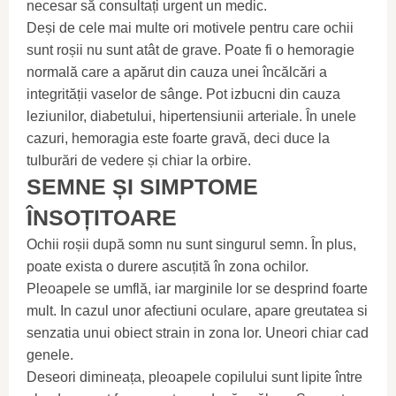
necesar să consultați urgent un medic.
Deși de cele mai multe ori motivele pentru care ochii
sunt roșii nu sunt atât de grave. Poate fi o hemoragie
normală care a apărut din cauza unei încălcări a
integrității vaselor de sânge. Pot izbucni din cauza
leziunilor, diabetului, hipertensiunii arteriale. În unele
cazuri, hemoragia este foarte gravă, deci duce la
tulburări de vedere și chiar la orbire.
SEMNE ȘI SIMPTOME
ÎNSOȚITOARE
Ochii roșii după somn nu sunt singurul semn. În plus,
poate exista o durere ascuțită în zona ochilor.
Pleoapele se umflă, iar marginile lor se desprind foarte
mult. In cazul unor afectiuni oculare, apare greutatea si
senzatia unui obiect strain in zona lor. Uneori chiar cad
genele.
Deseori dimineața, pleoapele copilului sunt lipite între