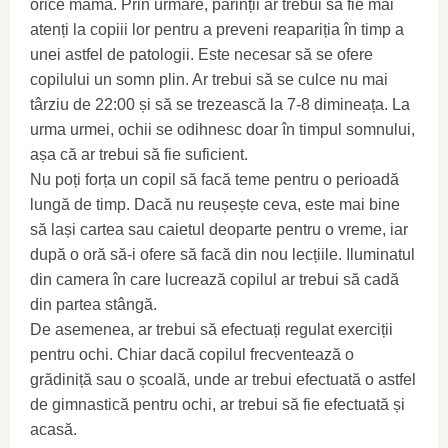
orice mamă. Prin urmare, părinții ar trebui să fie mai
atenți la copiii lor pentru a preveni reapariția în timp a
unei astfel de patologii. Este necesar să se ofere
copilului un somn plin. Ar trebui să se culce nu mai
târziu de 22:00 și să se trezească la 7-8 dimineața. La
urma urmei, ochii se odihnesc doar în timpul somnului,
așa că ar trebui să fie suficient.
Nu poți forța un copil să facă teme pentru o perioadă
lungă de timp. Dacă nu reușește ceva, este mai bine
să lași cartea sau caietul deoparte pentru o vreme, iar
după o oră să-i ofere să facă din nou lecțiile. Iluminatul
din camera în care lucrează copilul ar trebui să cadă
din partea stângă.
De asemenea, ar trebui să efectuați regulat exerciții
pentru ochi. Chiar dacă copilul frecventează o
grădiniță sau o școală, unde ar trebui efectuată o astfel
de gimnastică pentru ochi, ar trebui să fie efectuată și
acasă.