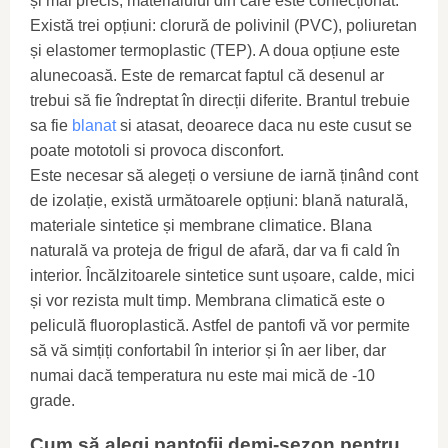
și mai precis, materialului din care este confecționat.
Există trei opțiuni: clorură de polivinil (PVC), poliuretan
și elastomer termoplastic (TEP). A doua opțiune este
alunecoasă. Este de remarcat faptul că desenul ar
trebui să fie îndreptat în direcții diferite. Brantul trebuie
sa fie
blanat
si atasat, deoarece daca nu este cusut se
poate mototoli si provoca disconfort.
Este necesar să alegeți o versiune de iarnă ținând cont
de izolație, există următoarele opțiuni: blană naturală,
materiale sintetice și membrane climatice. Blana
naturală va proteja de frigul de afară, dar va fi cald în
interior. Încălzitoarele sintetice sunt ușoare, calde, mici
și vor rezista mult timp. Membrana climatică este o
peliculă fluoroplastică. Astfel de pantofi vă vor permite
să vă simțiți confortabil în interior și în aer liber, dar
numai dacă temperatura nu este mai mică de -10
grade.
Cum să alegi pantofii demi-sezon pentru