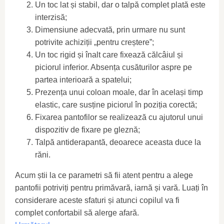
Un toc lat și stabil, dar o talpă complet plată este
interzisă;
Dimensiune adecvată, prin urmare nu sunt
potrivite achiziții „pentru creștere”;
Un toc rigid și înalt care fixează călcâiul și
piciorul inferior. Absența cusăturilor aspre pe
partea interioară a spatelui;
Prezența unui coloan moale, dar în același timp
elastic, care susține piciorul în poziția corectă;
Fixarea pantofilor se realizează cu ajutorul unui
dispozitiv de fixare pe gleznă;
Talpă antiderapantă, deoarece aceasta duce la
răni.
Acum știi la ce parametri să fii atent pentru a alege
pantofii potriviți pentru primăvară, iarnă și vară. Luați în
considerare aceste sfaturi și atunci copilul va fi
complet confortabil să alerge afară.