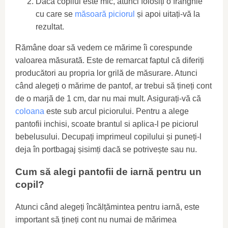
Dacă copilul este mic, atunci folosiți o frânghie
cu care se
măsoară piciorul
și apoi uitați-vă la
rezultat.
Rămâne doar să vedem ce mărime îi corespunde
valoarea măsurată. Este de remarcat faptul că diferiți
producători au propria lor grilă de măsurare. Atunci
când alegeți o mărime de pantof, ar trebui să țineți cont
de o marjă de 1 cm, dar nu mai mult. Asigurați-vă că
coloana
este sub arcul piciorului. Pentru a alege
pantofii inchisi, scoate brantul si aplica-l pe piciorul
bebelusului. Decupați imprimeul copilului și puneți-l
deja în portbagaj șisimți dacă se potrivește sau nu.
Cum să alegi pantofii de iarnă pentru un
copil?
Atunci când alegeți încălțămintea pentru iarnă, este
important să țineți cont nu numai de mărimea