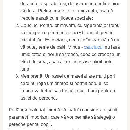
durabilă, respirabilă și, de asemenea, reține bine
căldura. Pielea poate trece umezeala, așa că
trebuie tratată cu mijloace speciale;
Cauciuc. Pentru primăvară, cu siguranță ar trebui
să cumperi o pereche de acești pantofi pentru
micuțul tău. Este etanș, ceea ce înseamnă că nu
vă puteți teme de bălți. Minus -
cauciucul
nu lasă
umiditatea și aerul să treacă, ceea ce creează un
efect de seră, așa că sunt interzise plimbările
lungi;
Membrană. Un astfel de material are mulți pori
care nu rețin umiditatea și permit aerului să
treacă.Va trebui să cheltuiți mulți bani pentru o
astfel de pereche.
Pe lângă material, merită să luați în considerare și alți
parametri importanți care vă vor permite să alegeți o
pereche pentru copil.