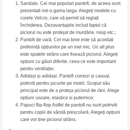
Sandale. Cei mai populari pantofi, de aceea sunt
prezentati intr-o gama larga. Alegeți modele cu
curele Velcro, care vă permit să reglați
închiderea. Dezavantajele includ faptul că
piciorul nu este protejat de murdărie, nisip etc.;
Pantofi de vară. Cel mai bine este să acordați
preferință opțiunilor pe un inel mic. Un alt plus
este spatele strâns care fixează piciorul. Alegeți
opțiuni cu găuri diferite, ceea ce este important
pentru ventilație;
Adidași și adidași. Pantofi comozi și casual,
potriviti pentru jocurile pe mobil. Scopul său
principal este de a proteja piciorul de răni. Alege
optiuni usoare, elastice si puternice;
Papuci flip-flop Astfel de pantofi nu sunt potriviti
pentru copiii de vârstă preșcolară. Alegeți opțiuni
care vor ține piciorul strâns.