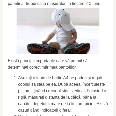
părinții ar trebui să ia măsurători la fiecare 2-3 luni.
Există principii importante care vă permit să
determinați corect mărimea pantofilor:
Așezați o foaie de hârtie A4 pe podea și rugați
copilul să stea pe ea. După aceea, încercuiește
piciorul, ținând creionul strict vertical; Folosind o
riglă, măsurați distanța de la călcâi până la
capătul degetului mare de la fiecare picior. Există
cazuri când indicatorii diferă;