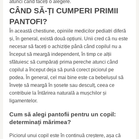
atunci când faceți o alegere.
CÂND SĂ-ȚI CUMPERI PRIMII
PANTOFI?
În această chestiune, opiniile medicilor pediatri diferă
și, în general, există două opțiuni. Unii cred că nu este
necesar să faceți o achiziție până când copilul nu a
început să meargă independent, în timp ce alții
sfătuiesc să cumpărați prima pereche atunci când
copilul a început deja să pună corect piciorul pe
podea. În general, cel mai bine este ca bebelușul să
învețe să meargă în șosete sau desculț, ceea ce
contribuie la întărirea naturală a mușchilor și
ligamentelor.
Cum să alegi pantofii pentru un copil:
determinați mărimea?
Piciorul unui copil este în continuă creștere, așa că