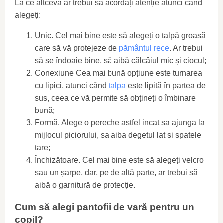
La ce altceva ar trebui să acordați atenție atunci când
alegeți:
Unic. Cel mai bine este să alegeți o talpă groasă
care să vă protejeze de
pământul rece
. Ar trebui
să se îndoaie bine, să aibă călcâiul mic și ciocul;
Conexiune Cea mai bună opțiune este turnarea
cu lipici, atunci când
talpa
este lipită în partea de
sus, ceea ce vă permite să obțineți o îmbinare
bună;
Formă. Alege o pereche astfel incat sa ajunga la
mijlocul piciorului, sa aiba degetul lat si spatele
tare;
Închizătoare. Cel mai bine este să alegeți velcro
sau un șarpe, dar, pe de altă parte, ar trebui să
aibă o garnitură de protecție.
Cum să alegi pantofii de vară pentru un
copil?