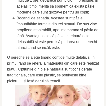
mult de 2 ore, deoarece pun picior în presiune. În
același timp, merită să spunem că există pâsle
moderne care sunt grozave pentru un copil;
Bocanci de zapada. Acestea sunt pâsle
îmbunătățite formate din trei straturi. De sus vine
propilena respirabilă, apoi membrana și pâsla de
lână. Avantajul este că pâsla interioară este
detașabilă și este permisă purtarea unei perechi
atunci când se încălzește.
O pereche se alege tinand cont de multe detalii, si in
primul rand se refera la materialul din care este realizat
blatul. Opțiunile din piele naturală sunt considerate
tradiționale, care este plastic, se potrivește bine
piciorului și lasă aerul să treacă.