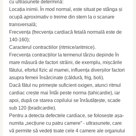
cu ultrasunete determină:
Locația inimii. În mod normal, este situat pe stânga și
ocupă aproximativ o treime din stern la o scanare
transversală;
Frecvența (frecvența cardiacă fetală normală este de
140-160);
Caracterul contractiilor (ritmice/aritmice).
Frecvența contracțiilor la termenul târziu depinde în
mare măsură de factori străini, de exemplu, mișcările
fătului, efortul fizic al mamei, influența diverșilor factori
asupra femeii însărcinate (căldură, frig, boli).
Dacă fătul nu primește suficient oxigen, atunci ritmul
cardiac crește mai întâi peste norma (tahicardie), iar
apoi, după ce starea copilului se înrăutățește, scade
sub 120 (bradicardie).
Pentru a detecta defectele cardiace, se folosește așa-
numita „secțiune cu patru camere” - ultrasunete, care
vă permite să vedeți toate cele 4 camere ale organului