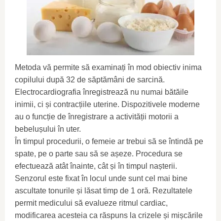
Metoda vă permite să examinați în mod obiectiv inima
copilului după 32 de săptămâni de sarcină.
Electrocardiografia înregistrează nu numai bătăile
inimii, ci și contracțiile uterine. Dispozitivele moderne
au o funcție de înregistrare a activității motorii a
bebelușului în uter.
În timpul procedurii, o femeie ar trebui să se întindă pe
spate, pe o parte sau să se așeze. Procedura se
efectuează atât înainte, cât și în timpul nașterii.
Senzorul este fixat în locul unde sunt cel mai bine
ascultate tonurile și lăsat timp de 1 oră. Rezultatele
permit medicului să evalueze ritmul cardiac,
modificarea acesteia ca răspuns la crizele și mișcările