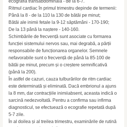
ecografia transabdominală - de la 6-7.
Ritmul cardiac în primul trimestru depinde de termenii:
Până la 8 - de la 110 la 130 de bătăi pe minut;
Bătăi ale inimii fetale la 9-12 săptămâni - 170-190;
De la 13 până la naștere - 140-160.
Schimbările de frecvență sunt asociate cu formarea
funcției sistemului nervos sau, mai degrabă, a părții
responsabile de funcționarea organelor. Semnele
nefavorabile sunt o frecvență de până la 85-100 de
bătăi pe minut, precum și o creștere semnificativă
(până la 200).
În astfel de cazuri, cauza tulburărilor de ritm cardiac
este determinată și eliminată. Dacă embrionul a ajuns
la 8 mm, dar contracțiile inimiiabsent, aceasta indică o
sarcină nedezvoltată. Pentru a confirma sau infirma
diagnosticul, se efectuează o ecografie repetată după
5-7 zile.
În al doilea și al treilea trimestru, examinările de rutină