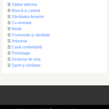
☰
Gătitul delicios
☰
Muncă și carieră
☰
Sănătatea femeilor
☰
Cu animale
☰
Modă
☰
Frumusețe și sănătate
☰
Artizanat
☰
Casă confortabilă
☰
Psihologie
☰
Dicționar de vise
☰
Sport și sănătate