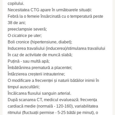
copilului.
Necesitatea CTG apare în următoarele situații:
Febră la o femeie însărcinată cu o temperatură peste
38 de ani;
preeclampsie severă;
O cicatrice pe uter;
Boli cronice (hipertensiune, diabet);
Inducerea travaliului (inducerea)/stimularea travaliului
în caz de activitate de muncă slabă;
Puțină - sau multă apă;
Îmbătrânirea prematură a placentei;
Întârzierea creșterii intrauterine;
O modificare a frecvenței și naturii bătăilor inimii în
timpul auscultării;
Încălcarea fluxului sanguin arterial.
După scanarea CT, medicul evaluează: frecvența
cardiacă medie (normală - 120-160), variabilitatea
ritmului (fluctuații permise - 5-25 bătăi pe minut), o