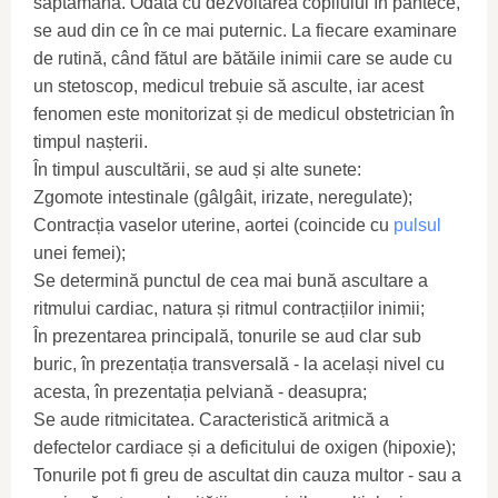
săptămână. Odată cu dezvoltarea copilului în pântece,
se aud din ce în ce mai puternic. La fiecare examinare
de rutină, când fătul are bătăile inimii care se aude cu
un stetoscop, medicul trebuie să asculte, iar acest
fenomen este monitorizat și de medicul obstetrician în
timpul nașterii.
În timpul auscultării, se aud și alte sunete:
Zgomote intestinale (gâlgâit, irizate, neregulate);
Contracția vaselor uterine, aortei (coincide cu
pulsul
unei femei);
Se determină punctul de cea mai bună ascultare a
ritmului cardiac, natura și ritmul contracțiilor inimii;
În prezentarea principală, tonurile se aud clar sub
buric, în prezentația transversală - la același nivel cu
acesta, în prezentația pelviană - deasupra;
Se aude ritmicitatea. Caracteristică aritmică a
defectelor cardiace și a deficitului de oxigen (hipoxie);
Tonurile pot fi greu de ascultat din cauza multor - sau a