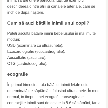
inima sa are unele particularități, de exemplu,
deschiderea dintre atrii și canalele arteriale, care se
închide după naștere.
Cum să auzi bătăile inimii unui copil?
Puteți asculta bătăile inimii bebelușului în mai multe
moduri:
USD (examinare cu ultrasunete);
Ecocardiografie (ecocardiografie);
Auscultatie (ascultare);
CTG (cardiotocografie).
ecografie
În primul trimestru, rata bătăilor inimii fetale este
determinată de săptămâni folosind ultrasunete. În mod
normal, în timpul unei ecografii transvaginale,
contracțiile inimii sunt detectate la 5-6 săptămâni, iar la