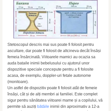
Stetoscopul descris mai sus poate fi folosit pentru
ascultare, dar poate fi folosit de altcineva decât însăși
femeia însărcinată. Viitoarele mamici au ocazia sa
auda bataile inimii bebelusului cu ajutorul unor
dispozitive speciale concepute pentru a fi folosite
acasa, de exemplu, doppler-uri fetale autonome
(monitoare).
Un astfel de dispozitiv poate fi folosit atât de femeie
însăși, cât și de alți membri ai familiei. Este complet
sigur pentru sănătatea viitoarei mame și a copilului, vă
permite să auziți
bătăile
inimii din aproximativ a 12-a