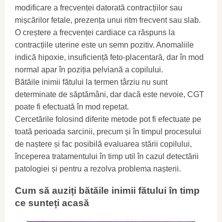
modificare a frecvenței datorată contracțiilor sau
mișcărilor fetale, prezența unui ritm frecvent sau slab.
O creștere a frecvenței cardiace ca răspuns la
contracțiile uterine este un semn pozitiv. Anomaliile
indică hipoxie, insuficiență feto-placentară, dar în mod
normal apar în poziția pelviană a copilului.
Bătăile inimii fătului la termen târziu nu sunt
determinate de săptămâni, dar dacă este nevoie, CGT
poate fi efectuată în mod repetat.
Cercetările folosind diferite metode pot fi efectuate pe
toată perioada sarcinii, precum și în timpul procesului
de naștere și fac posibilă evaluarea stării copilului,
începerea tratamentului în timp util în cazul detectării
patologiei și pentru a rezolva problema nașterii.
Cum să auziți bătăile inimii fătului în timp
ce sunteți acasă