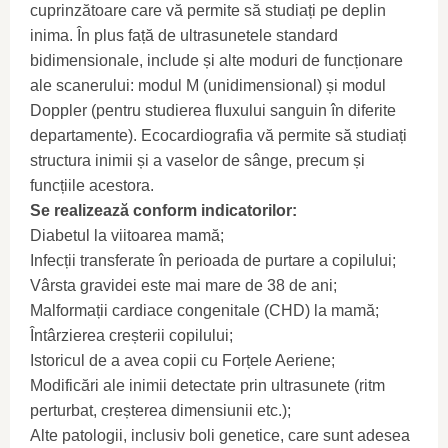
cuprinzătoare care vă permite să studiați pe deplin
inima. În plus față de ultrasunetele standard
bidimensionale, include și alte moduri de funcționare
ale scanerului: modul M (unidimensional) și modul
Doppler (pentru studierea fluxului sanguin în diferite
departamente). Ecocardiografia vă permite să studiați
structura inimii și a vaselor de sânge, precum și
funcțiile acestora.
Se realizează conform indicatorilor:
Diabetul la viitoarea mamă;
Infecții transferate în perioada de purtare a copilului;
Vârsta gravidei este mai mare de 38 de ani;
Malformații cardiace congenitale (CHD) la mamă;
Întârzierea creșterii copilului;
Istoricul de a avea copii cu Forțele Aeriene;
Modificări ale inimii detectate prin ultrasunete (ritm
perturbat, creșterea dimensiunii etc.);
Alte patologii, inclusiv boli genetice, care sunt adesea