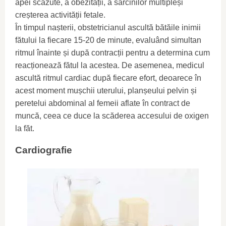
apei scăzute, a obezității, a sarcinilor multipleși
creșterea activității fetale.
În timpul nașterii, obstetricianul ascultă bătăile inimii
fătului la fiecare 15-20 de minute, evaluând simultan
ritmul înainte și după contracții pentru a determina cum
reacționează fătul la acestea. De asemenea, medicul
ascultă ritmul cardiac după fiecare efort, deoarece în
acest moment mușchii uterului, planșeului pelvin și
peretelui abdominal al femeii aflate în contract de
muncă, ceea ce duce la scăderea accesului de oxigen
la făt.
Cardiografie