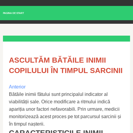
PAGINA DE START
ASCULTĂM BĂTĂILE INIMII
COPILULUI ÎN TIMPUL SARCINII
Anterior
Bătăile inimii fătului sunt principalul indicator al
viabilității sale. Orice modificare a ritmului indică
apariția unor factori nefavorabili. Prin urmare, medicii
monitorizează acest proces pe tot parcursul sarcinii și
în timpul nașterii.
CARACTERISTICILE INIMII