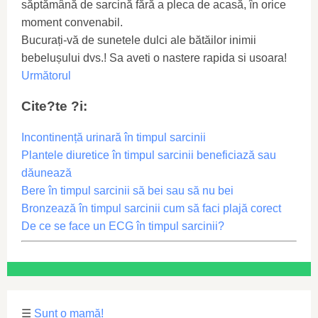
săptămână de sarcină fără a pleca de acasă, în orice
moment convenabil.
Bucurați-vă de sunetele dulci ale bătăilor inimii
bebelușului dvs.! Sa aveti o nastere rapida si usoara!
Următorul
Cite?te ?i:
Incontinență urinară în timpul sarcinii
Plantele diuretice în timpul sarcinii beneficiază sau
dăunează
Bere în timpul sarcinii să bei sau să nu bei
Bronzează în timpul sarcinii cum să faci plajă corect
De ce se face un ECG în timpul sarcinii?
☰
Sunt o mamă!