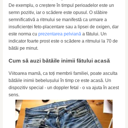
De exemplu, o creștere în timpul perioadelor este un
semn pozitiv, iar o scădere este opusul. O slăbire
semnificativă a ritmului se manifestă ca urmare a
insuficienței feto-placentare sau a lipsei de oxigen, dar
este norma cu
prezentarea pelviană
a fătului. Un
indicator foarte prost este o scădere a ritmului la 70 de
bătăi pe minut.
Cum să auzi bătăile inimii fătului acasă
Viitoarea mamă, ca toți membrii familiei, poate asculta
bătăile inimii bebelușului în timp ce este acasă. Un
dispozitiv special - un doppler fetal - o va ajuta în acest
sens.