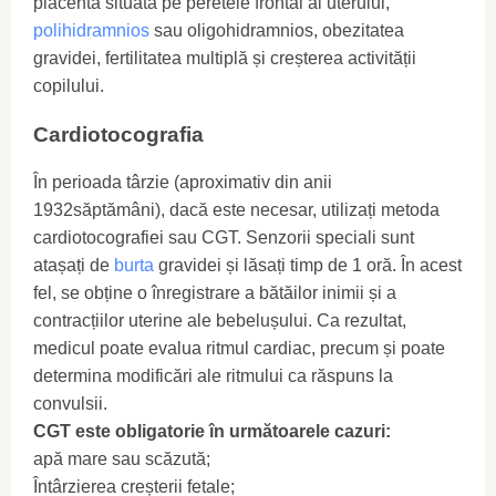
placenta situată pe peretele frontal al uterului,
polihidramnios
sau oligohidramnios, obezitatea
gravidei, fertilitatea multiplă și creșterea activității
copilului.
Cardiotocografia
În perioada târzie (aproximativ din anii
1932săptămâni), dacă este necesar, utilizați metoda
cardiotocografiei sau CGT. Senzorii speciali sunt
atașați de
burta
gravidei și lăsați timp de 1 oră. În acest
fel, se obține o înregistrare a bătăilor inimii și a
contracțiilor uterine ale bebelușului. Ca rezultat,
medicul poate evalua ritmul cardiac, precum și poate
determina modificări ale ritmului ca răspuns la
convulsii.
CGT este obligatorie în următoarele cazuri:
apă mare sau scăzută;
Întârzierea creșterii fetale;