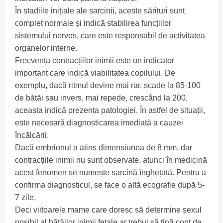
În stadiile inițiale ale sarcinii, aceste sărituri sunt
complet normale și indică stabilirea funcțiilor
sistemului nervos, care este responsabil de activitatea
organelor interne.
Frecvența contracțiilor inimii este un indicator
important care indică viabilitatea copilului. De
exemplu, dacă ritmul devine mai rar, scade la 85-100
de bătăi sau invers, mai repede, crescând la 200,
aceasta indică prezența patologiei. În astfel de situații,
este necesară diagnosticarea imediată a cauzei
încălcării.
Dacă embrionul a atins dimensiunea de 8 mm, dar
contracțiile inimii nu sunt observate, atunci în medicină
acest fenomen se numește sarcină înghețată. Pentru a
confirma diagnosticul, se face o altă ecografie după 5-
7 zile.
Deci viitoarele mame care doresc să determine sexul
posibil al bătăilor inimii fetale ar trebui să țină cont de