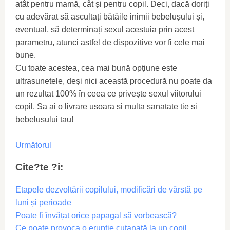
atât pentru mamă, cât și pentru copil. Deci, dacă doriți
cu adevărat să ascultați bătăile inimii bebelușului și,
eventual, să determinați sexul acestuia prin acest
parametru, atunci astfel de dispozitive vor fi cele mai
bune.
Cu toate acestea, cea mai bună opțiune este
ultrasunetele, deși nici această procedură nu poate da
un rezultat 100% în ceea ce privește sexul viitorului
copil. Sa ai o livrare usoara si multa sanatate tie si
bebelusului tau!
Următorul
Cite?te ?i:
Etapele dezvoltării copilului, modificări de vârstă pe
luni și perioade
Poate fi învățat orice papagal să vorbească?
Ce poate provoca o erupție cutanată la un copil