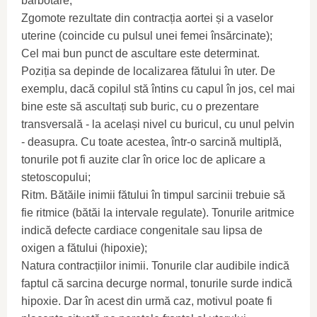
barbotare;
Zgomote rezultate din contracția aortei și a vaselor
uterine (coincide cu pulsul unei femei însărcinate);
Cel mai bun punct de ascultare este determinat.
Poziția sa depinde de localizarea fătului în uter. De
exemplu, dacă copilul stă întins cu capul în jos, cel mai
bine este să ascultați sub buric, cu o prezentare
transversală - la același nivel cu buricul, cu unul pelvin
- deasupra. Cu toate acestea, într-o sarcină multiplă,
tonurile pot fi auzite clar în orice loc de aplicare a
stetoscopului;
Ritm. Bătăile inimii fătului în timpul sarcinii trebuie să
fie ritmice (bătăi la intervale regulate). Tonurile aritmice
indică defecte cardiace congenitale sau lipsa de
oxigen a fătului (hipoxie);
Natura contracțiilor inimii. Tonurile clar audibile indică
faptul că sarcina decurge normal, tonurile surde indică
hipoxie. Dar în acest din urmă caz, motivul poate fi