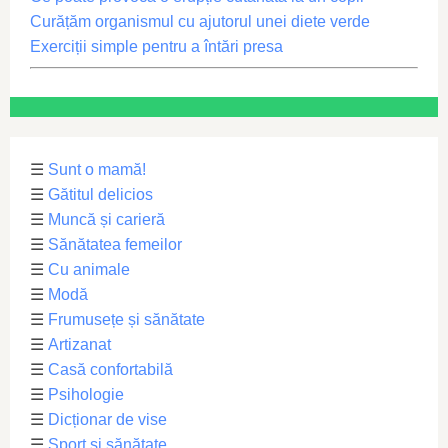
Curățăm organismul cu ajutorul unei diete verde
Exerciții simple pentru a întări presa
☰
Sunt o mamă!
☰
Gătitul delicios
☰
Muncă și carieră
☰
Sănătatea femeilor
☰
Cu animale
☰
Modă
☰
Frumusețe și sănătate
☰
Artizanat
☰
Casă confortabilă
☰
Psihologie
☰
Dicționar de vise
☰
Sport și sănătate