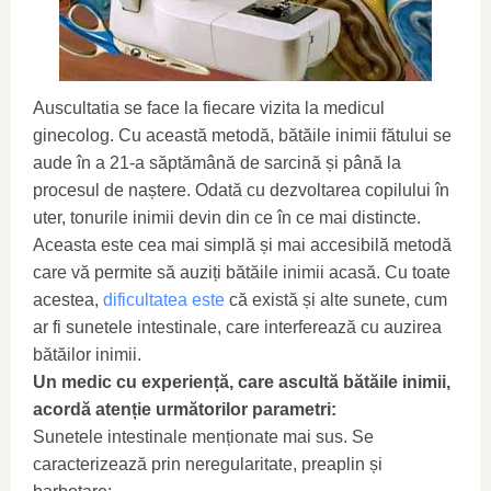
Auscultatia se face la fiecare vizita la medicul
ginecolog. Cu această metodă, bătăile inimii fătului se
aude în a 21-a săptămână de sarcină și până la
procesul de naștere. Odată cu dezvoltarea copilului în
uter, tonurile inimii devin din ce în ce mai distincte.
Aceasta este cea mai simplă și mai accesibilă metodă
care vă permite să auziți bătăile inimii acasă. Cu toate
acestea,
dificultatea este
că există și alte sunete, cum
ar fi sunetele intestinale, care interferează cu auzirea
bătăilor inimii.
Un medic cu experiență, care ascultă bătăile inimii,
acordă atenție următorilor parametri:
Sunetele intestinale menționate mai sus. Se
caracterizează prin neregularitate, preaplin și