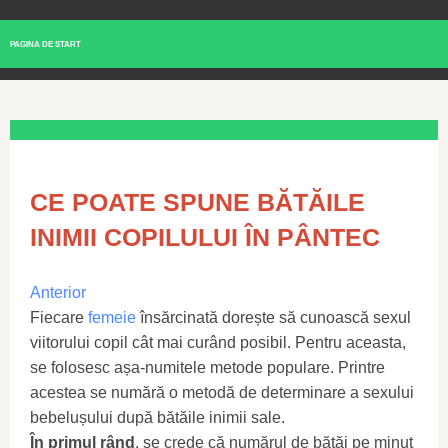
PAGINA DE START
CE POATE SPUNE BĂTĂILE
INIMII COPILULUI ÎN PÂNTEC
Anterior
Fiecare
femeie
însărcinată dorește să cunoască sexul
viitorului copil cât mai curând posibil. Pentru aceasta,
se folosesc așa-numitele metode populare. Printre
acestea se numără o metodă de determinare a sexului
bebelușului după bătăile inimii sale.
În primul rând
, se crede că numărul de bătăi pe minut