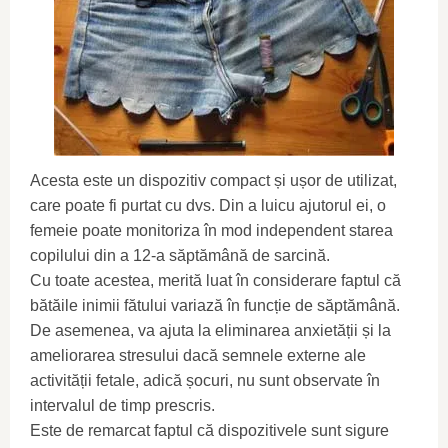
Acesta este un dispozitiv compact și ușor de utilizat,
care poate fi purtat cu dvs. Din a luicu ajutorul ei, o
femeie poate monitoriza în mod independent starea
copilului din a 12-a săptămână de sarcină.
Cu toate acestea, merită luat în considerare faptul că
bătăile inimii fătului variază în funcție de săptămână.
De asemenea, va ajuta la eliminarea anxietății și la
ameliorarea stresului dacă semnele externe ale
activității fetale, adică șocuri, nu sunt observate în
intervalul de timp prescris.
Este de remarcat faptul că dispozitivele sunt sigure