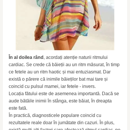
În al doilea rând
, acordați atenție naturii ritmului
cardiac. Se crede că băieții au un ritm măsurat, în timp
ce fetele au un ritm haotic și mai entuziasmat. Dar
există o părere că inimile băieților bat mai tare și
coincid cu pulsul mamei, iar fetele - invers.
Locația fătului este de asemenea importantă. Dacă se
aude bătăile inimii în stânga, este băiat, în dreapta
este fată.
În practică, diagnosticele populare coincid cu
rezultatele reale doar în jumătate din cazuri. În plus,
există mulți alți factori care afectează ritmul cardiac, pe