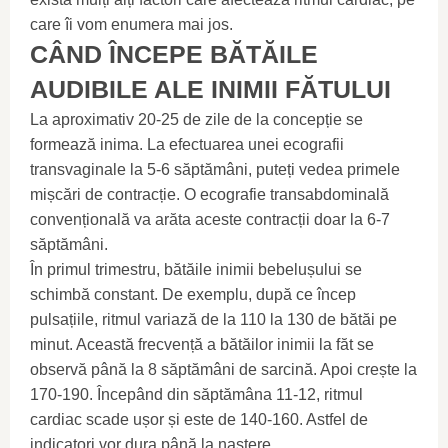
care îi vom enumera mai jos.
CÂND ÎNCEPE BĂTĂILE
AUDIBILE ALE INIMII FĂTULUI
La aproximativ 20-25 de zile de la concepție se
formează inima. La efectuarea unei ecografii
transvaginale la 5-6 săptămâni, puteți vedea primele
mișcări de contracție. O ecografie transabdominală
convențională va arăta aceste contracții doar la 6-7
săptămâni.
În primul trimestru, bătăile inimii bebelușului se
schimbă constant. De exemplu, după ce încep
pulsațiile, ritmul variază de la 110 la 130 de bătăi pe
minut. Această frecvență a bătăilor inimii la făt se
observă până la 8 săptămâni de sarcină. Apoi crește la
170-190. Începând din săptămâna 11-12, ritmul
cardiac scade ușor și este de 140-160. Astfel de
indicatori vor dura până la naștere.