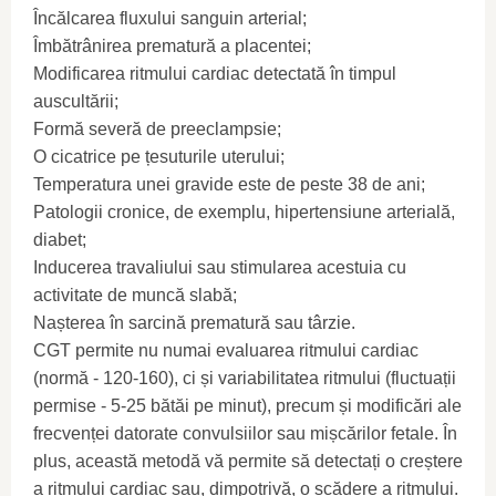
Încălcarea fluxului sanguin arterial;
Îmbătrânirea prematură a placentei;
Modificarea ritmului cardiac detectată în timpul
auscultării;
Formă severă de preeclampsie;
O cicatrice pe țesuturile uterului;
Temperatura unei gravide este de peste 38 de ani;
Patologii cronice, de exemplu, hipertensiune arterială,
diabet;
Inducerea travaliului sau stimularea acestuia cu
activitate de muncă slabă;
Nașterea în sarcină prematură sau târzie.
CGT permite nu numai evaluarea ritmului cardiac
(normă - 120-160), ci și variabilitatea ritmului (fluctuații
permise - 5-25 bătăi pe minut), precum și modificări ale
frecvenței datorate convulsiilor sau mișcărilor fetale. În
plus, această metodă vă permite să detectați o creștere
a ritmului cardiac sau, dimpotrivă, o scădere a ritmului.