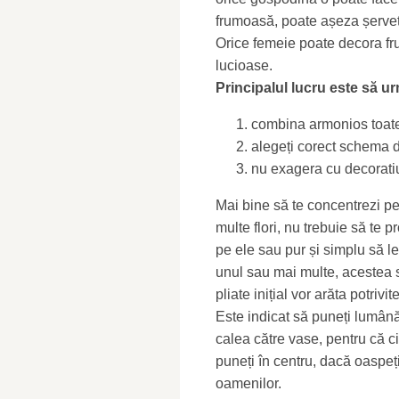
frumoasă, poate așeza șervețe
Orice femeie poate decora fru
lucioase.
Principalul lucru este să ur
combina armonios toate 
alegeți corect schema d
nu exagera cu decoratiu
Mai bine să te concentrezi p
multe flori, nu trebuie să te p
pe ele sau pur și simplu să le
unul sau mai multe, acestea s
pliate inițial vor arăta potrivite
Este indicat să puneți lumână
calea către vase, pentru că c
puneți în centru, dacă oaspeți
oamenilor.