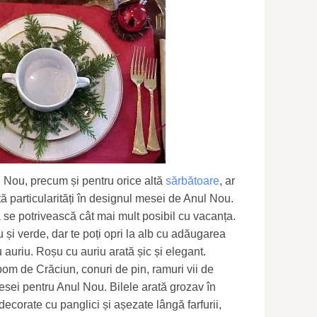
Nou, precum și pentru orice altă
sărbătoare
, ar
tă particularități în designul mesei de Anul Nou.
 se potrivească cât mai mult posibil cu vacanța.
 și verde, dar te poți opri la alb cu adăugarea
u auriu. Roșu cu auriu arată șic și elegant.
 pom de Crăciun, conuri de pin, ramuri vii de
sei pentru Anul Nou. Bilele arată grozav în
 decorate cu panglici și așezate lângă farfurii,