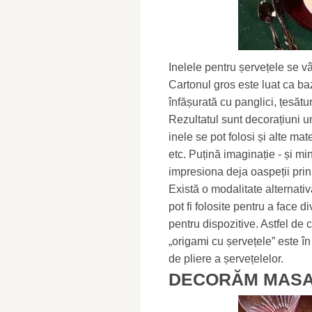
Inelele pentru șervețele se vâ
Cartonul gros este luat ca baz
înfășurată cu panglici, țesăt
Rezultatul sunt decorațiuni un
inele se pot folosi și alte ma
etc. Puțină imaginație - și mi
impresiona deja oaspeții prin 
Există o modalitate alternati
pot fi folosite pentru a face di
pentru dispozitive. Astfel de
„origami cu șervețele” este î
de pliere a șervețelelor.
DECORĂM MASA