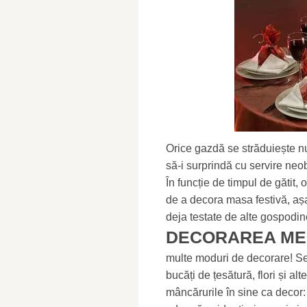
Orice gazdă se străduiește nu
să-i surprindă cu servire neo
În funcție de timpul de gătit
de a decora masa festivă, a
deja testate de alte gospodin
DECORAREA ME
multe moduri de decorare! Se
bucăți de țesătură, flori și al
mâncărurile în sine ca decor: