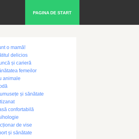
PAGINA DE START
unt o mamă!
titul delicios
ncă și carieră
nătatea femeilor
u animale
odă
umusețe și sănătate
tizanat
să confortabilă
ihologie
cționar de vise
ort și sănătate