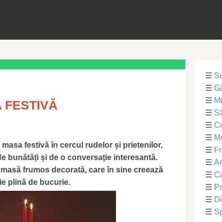
☰
S
☰
Gă
☰
Mu
 FESTIVĂ
☰
Să
☰
C
☰
M
 masa festivă în cercul rudelor și prietenilor,
☰
Fr
de bunătăți și de o conversație interesantă.
☰
Ar
 o masă frumos decorată, care în sine creează
☰
Ca
ie plină de bucurie.
☰
Ps
☰
Di
☰
Sp