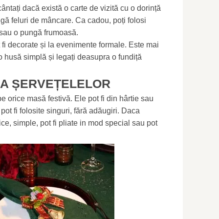
cântați dacă există o carte de vizită cu o dorință
gă feluri de mâncare. Ca cadou, poți folosi
e sau o pungă frumoasă.
fi decorate și la evenimente formale. Este mai
o husă simplă și legați deasupra o fundiță
EMA ȘERVEȚELELOR
pe orice masă festivă. Ele pot fi din hârtie sau
pot fi folosite singuri, fără adăugiri. Daca
e, simple, pot fi pliate in mod special sau pot