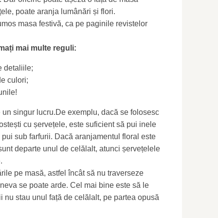
le, poate aranja lumânări și flori.
mos masa festivă, ca pe paginile revistelor
mați mai multe reguli:
detaliile;
e culori;
nile!
e un singur lucru.De exemplu, dacă se folosesc
rostești cu șervețele, este suficient să pui inele
 pui sub farfurii. Dacă aranjamentul floral este
unt departe unul de celălalt, atunci șervețelele
.
rile pe masă, astfel încât să nu traverseze
ineva se poate arde. Cel mai bine este să le
i nu stau unul față de celălalt, pe partea opusă