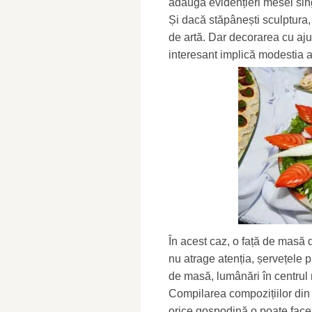
adaugă evidențieri mesei sin
Și dacă stăpânești sculptura,
de artă. Dar decorarea cu aju
interesant implică modestia al
În acest caz, o față de masă 
nu atrage atenția, șervețele p
de masă, lumânări în centrul
Compilarea compozițiilor din
orice gospodină o poate face