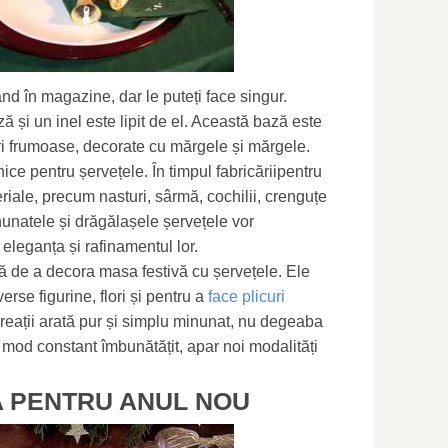
nd în magazine, dar le puteți face singur.
ă și un inel este lipit de el. Această bază este
uri frumoase, decorate cu mărgele și mărgele.
ice pentru șervețele. În timpul fabricăriipentru
teriale, precum nasturi, sârmă, cochilii, crenguțe
nunatele și drăgălașele șervețele vor
eleganța și rafinamentul lor.
vă de a decora masa festivă cu șervețele. Ele
verse figurine, flori și pentru a
face plicuri
 creații arată pur și simplu minunat, nu degeaba
n mod constant îmbunătățit, apar noi modalități
 PENTRU ANUL NOU