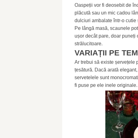
Oaspeții vor fi deosebit de în
plăcută sau un mic cadou lân
dulciuri ambalate într-o cuti
Pe lângă masă, scaunele pot 
ușor decât pare, doar puneți 
strălucitoare.
VARIAȚII PE T
Ar trebui să existe șervețele 
țesătură. Dacă arată elegant, 
servetelele sunt monocromatic
fi puse pe ele inele originale.