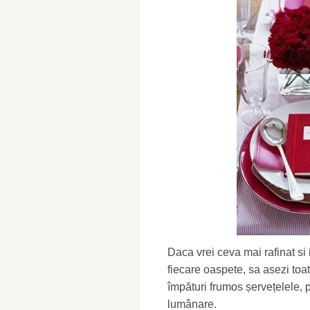
Daca vrei ceva mai rafinat si 
fiecare oaspete, sa asezi toate
împături frumos șervețelele, 
lumânare.