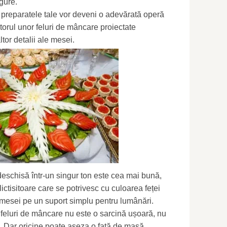
gure.
 preparatele tale vor deveni o adevărată operă
torul unor feluri de mâncare proiectate
tor detalii ale mesei.
deschisă într-un singur ton este cea mai bună,
lictisitoare care se potrivesc cu culoarea feței
 mesei pe un suport simplu pentru lumânări.
 feluri de mâncare nu este o sarcină ușoară, nu
. Dar oricine poate așeza o față de masă