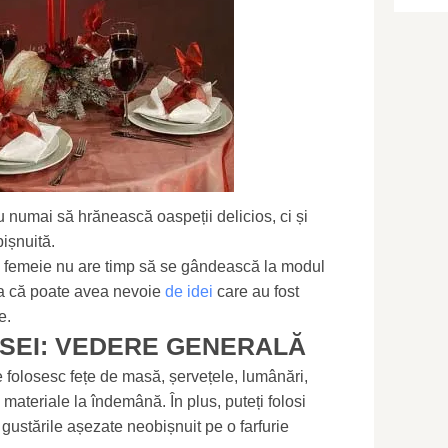
 numai să hrănească oaspeții delicios, ci și
bișnuită.
, o femeie nu are timp să se gândească la modul
șa că poate avea nevoie
de idei
care au fost
e.
SEI: VEDERE GENERALĂ
 folosesc fețe de masă, șervețele, lumânări,
te materiale la îndemână. În plus, puteți folosi
 gustările așezate neobișnuit pe o farfurie