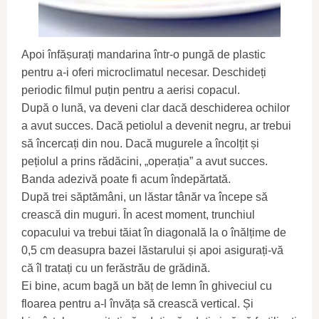
Apoi înfășurați mandarina într-o pungă de plastic
pentru a-i oferi microclimatul necesar. Deschideți
periodic filmul puțin pentru a aerisi copacul.
După o lună, va deveni clar dacă deschiderea ochilor
a avut succes. Dacă petiolul a devenit negru, ar trebui
să încercați din nou. Dacă mugurele a încolțit și
pețiolul a prins rădăcini, „operația” a avut succes.
Banda adezivă poate fi acum îndepărtată.
După trei săptămâni, un lăstar tânăr va începe să
crească din muguri. În acest moment, trunchiul
copacului va trebui tăiat în diagonală la o înălțime de
0,5 cm deasupra bazei lăstarului și apoi asigurați-vă
că îl tratați cu un ferăstrău de grădină.
Ei bine, acum bagă un băț de lemn în ghiveciul cu
floarea pentru a-l învăța să crească vertical. Și