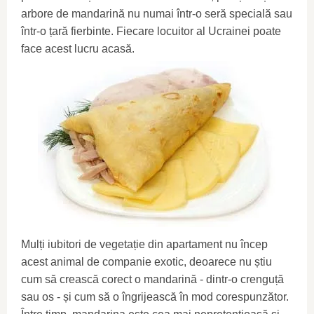
arbore de mandarină nu numai într-o seră specială sau
într-o țară fierbinte. Fiecare locuitor al Ucrainei poate
face acest lucru acasă.
Mulți iubitori de vegetație din apartament nu încep
acest animal de companie exotic, deoarece nu știu
cum să crească corect o mandarină - dintr-o crenguță
sau os - și cum să o îngrijească în mod corespunzător.