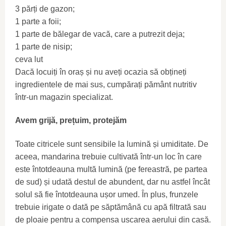
3 părți de gazon;
1 parte a foii;
1 parte de bălegar de vacă, care a putrezit deja;
1 parte de nisip;
ceva lut
Dacă locuiți în oraș și nu aveți ocazia să obțineți
ingredientele de mai sus, cumpărați pământ nutritiv
într-un magazin specializat.
Avem grijă, prețuim, protejăm
Toate citricele sunt sensibile la lumină și umiditate. De
aceea, mandarina trebuie cultivată într-un loc în care
este întotdeauna multă lumină (pe fereastră, pe partea
de sud) și udată destul de abundent, dar nu astfel încât
solul să fie întotdeauna ușor umed. În plus, frunzele
trebuie irigate o dată pe săptămână cu apă filtrată sau
de ploaie pentru a compensa uscarea aerului din casă.