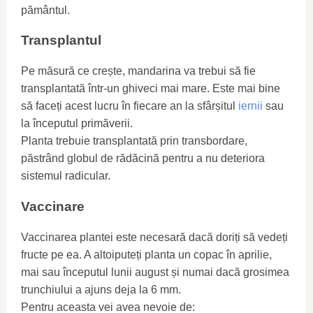
pământul.
Transplantul
Pe măsură ce crește, mandarina va trebui să fie
transplantată într-un ghiveci mai mare. Este mai bine
să faceți acest lucru în fiecare an la sfârșitul
iernii
sau
la începutul primăverii.
Planta trebuie transplantată prin transbordare,
păstrând globul de rădăcină pentru a nu deteriora
sistemul radicular.
Vaccinare
Vaccinarea plantei este necesară dacă doriți să vedeți
fructe pe ea. A altoiputeți planta un copac în aprilie,
mai sau începutul lunii august și numai dacă grosimea
trunchiului a ajuns deja la 6 mm.
Pentru aceasta vei avea nevoie de: