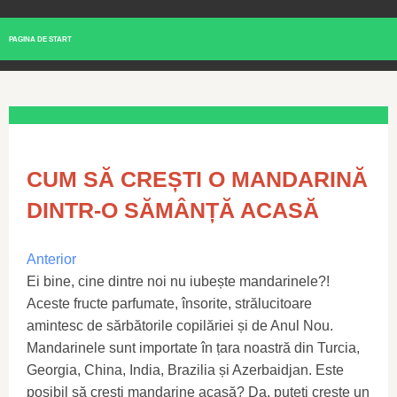
PAGINA DE START
CUM SĂ CREȘTI O MANDARINĂ
DINTR-O SĂMÂNȚĂ ACASĂ
Anterior
Ei bine, cine dintre noi nu iubește mandarinele?!
Aceste fructe parfumate, însorite, strălucitoare
amintesc de sărbătorile copilăriei și de Anul Nou.
Mandarinele sunt importate în țara noastră din Turcia,
Georgia, China, India, Brazilia și Azerbaidjan. Este
posibil să crești mandarine acasă? Da, puteți crește un