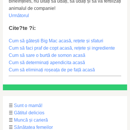
bineînțeles, nu uitați să udați, să udați și să vă fertilizați
animalul de companie!
Următorul
Cite?te ?i:
Cum să gătești Big Mac acasă, rețete și sfaturi
Cum să faci praf de copt acasă, rețete și ingrediente
Cum să sare o burtă de somon acasă
Cum să determinați apendicita acasă
Cum să eliminați roșeața de pe față acasă
☰
Sunt o mamă!
☰
Gătitul delicios
☰
Muncă și carieră
☰
Sănătatea femeilor