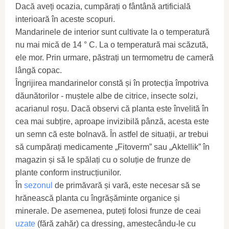
Dacă aveți ocazia, cumpărați o fântână artificială
interioară în aceste scopuri.
Mandarinele de interior sunt cultivate la o temperatură
nu mai mică de 14 ° C. La o temperatură mai scăzută,
ele mor. Prin urmare, păstrați un termometru de cameră
lângă copac.
Îngrijirea mandarinelor constă și în protecția împotriva
dăunătorilor - muștele albe de citrice, insecte solzi,
acarianul roșu. Dacă observi că planta este învelită în
cea mai subțire, aproape invizibilă pânză, acesta este
un semn că este bolnavă. În astfel de situații, ar trebui
să cumpărați medicamente „Fitoverm” sau „Aktellik” în
magazin și să le spălați cu o soluție de frunze de
plante conform instrucțiunilor.
În
sezonul
de primăvară și vară, este necesar să se
hrănească planta cu îngrășăminte organice și
minerale. De asemenea, puteți folosi frunze de ceai
uzate
(fără zahăr) ca dressing, amestecându-le cu