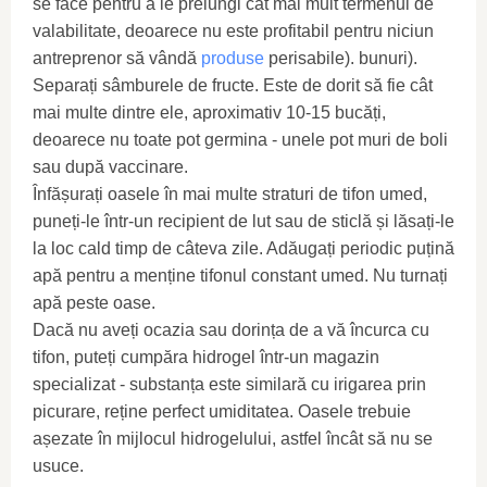
se face pentru a le prelungi cât mai mult termenul de
valabilitate, deoarece nu este profitabil pentru niciun
antreprenor să vândă
produse
perisabile). bunuri).
Separați sâmburele de fructe. Este de dorit să fie cât
mai multe dintre ele, aproximativ 10-15 bucăți,
deoarece nu toate pot germina - unele pot muri de boli
sau după vaccinare.
Înfășurați oasele în mai multe straturi de tifon umed,
puneți-le într-un recipient de lut sau de sticlă și lăsați-le
la loc cald timp de câteva zile. Adăugați periodic puțină
apă pentru a menține tifonul constant umed. Nu turnați
apă peste oase.
Dacă nu aveți ocazia sau dorința de a vă încurca cu
tifon, puteți cumpăra hidrogel într-un magazin
specializat - substanța este similară cu irigarea prin
picurare, reține perfect umiditatea. Oasele trebuie
așezate în mijlocul hidrogelului, astfel încât să nu se
usuce.