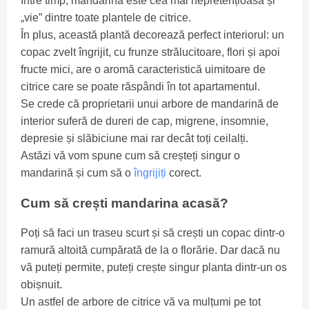
Între timp, mandarina este cea mai nepretențioasă și
„vie” dintre toate plantele de citrice.
În plus, această plantă decorează perfect interiorul: un
copac zvelt îngrijit, cu frunze strălucitoare, flori și apoi
fructe mici, are o aromă caracteristică uimitoare de
citrice care se poate răspândi în tot apartamentul.
Se crede că proprietarii unui arbore de mandarină de
interior suferă de dureri de cap, migrene, insomnie,
depresie și slăbiciune mai rar decât toți ceilalți.
Astăzi vă vom spune cum să creșteți singur o
mandarină și cum să o
îngrijiți
corect.
Cum să crești mandarina acasă?
Poți să faci un traseu scurt și să crești un copac dintr-o
ramură altoită cumpărată de la o florărie. Dar dacă nu
vă puteți permite, puteți crește singur planta dintr-un os
obișnuit.
Un astfel de arbore de citrice vă va mulțumi pe tot