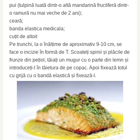
pui (tulpină luată dintr-o altă mandarină fructiferă dintr-
o ramură nu mai veche de 2 ani);
ceară;
banda elastica medicala;
cuțit de altoit
Pe trunchi, la o înălțime de aproximativ 9-10 cm, se
face o incizie în formă de T. Scoateți spinii și plăcile de
frunze din pețiol, tăiați un mugur cu o parte din lemn și
introduceți-l în tăietura de pe copac. Apoi fixează totul
cu grijă cu o bandă elastică și fixează-l.