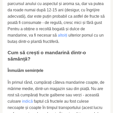
parcursul anului cu aspectul și aroma sa, dar va putea
da roade numai după 12-15 ani (desigur, cu îngrijire
adecvată), dar este puțin probabil ca astfel de fructe să
poată fi consumate - de regulă, cresc mici și fără gust
Pentru a obține o recoltă bogată și dulce de
mandarine, va fi necesar să
altoiți
ulterior pomul cu un
butaș dintr-o plantă fructiferă.
Cum să crești o mandarină dintr-o
sămânță?
Înmuiăm semințele
În primul rând, cumpărați câteva mandarine coapte, de
mărime medie, dintr-un magazin sau din piață. Nu are
rost să cumpărați fructe galbene sau verzi - această
culoare
indică
faptul că fructele au fost culese
necoapte și coapte în timpul transportului (acest lucru