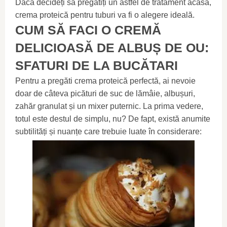
Dacă decideți să pregătiți un astfel de tratament acasă,
crema proteică pentru tuburi va fi o alegere ideală.
CUM SĂ FACI O CREMĂ
DELICIOASĂ DE ALBUȘ DE OU:
SFATURI DE LA BUCĂTARI
Pentru a pregăti crema proteică perfectă, ai nevoie
doar de câteva picături de suc de lămâie, albușuri,
zahăr granulat și un mixer puternic. La prima vedere,
totul este destul de simplu, nu? De fapt, există anumite
subtilități și nuanțe care trebuie luate în considerare: