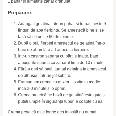
1 pahar și jumătate zahar granulat
Preparare:
Adaugati gelatina intr-un pahar si turnati peste 9
linguri de apa fierbinte. Se amestecă bine și se
lasă să se umfle 60 de minute.
După o oră, fierbeți amestecul de gelatină într-o
baie de aburi fără a-l aduce la fierbere.
Într-un castron separat cu părțile înalte, bate
albușurile spumă cu zahărul timp de 10 minute.
Fără a opri să bată, turnați gelatina în amestecul
de albușuri într-un jet subțire.
Framantam crema cu mixerul la viteza medie
inca 2-3 minute si o oprim.
Crema proteică pe bază de gelatină este gata și
puteți umple în siguranță tuburile coapte cu ea.
Crema proteică este foarte des folosită nu numai