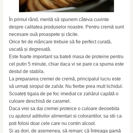
În primul rând, merită să spunem câteva cuvinte
despre calitatea produselor noastre. Pentru cremă sunt
necesare ouă proaspete și răcite.
Orice fel de mâncare trebuie să fie perfect curată,
uscată și degresată.
Este foarte important sa bateti masa de proteine ​​pentru
cel putin 5 minute, chiar daca vi se pare ca spuma este
destul de stabila.
La prepararea cremei de cremă, principalul lucru este
să urmați siropul de zahăr. Nu fierbe prea mult lichidul.
Scoateți tigaia de pe foc imediat ce zahărul capătă o
culoare deschisă de caramel.
Daca vrei sa dai cremei proteice o culoare deosebita
cu ajutorul aditivilor alimentari si colorantilor, sa stii ca
poti folosi doar cele care nu contin alcool.
Și aș dori, de asemenea, să remarc că întreaga gamă