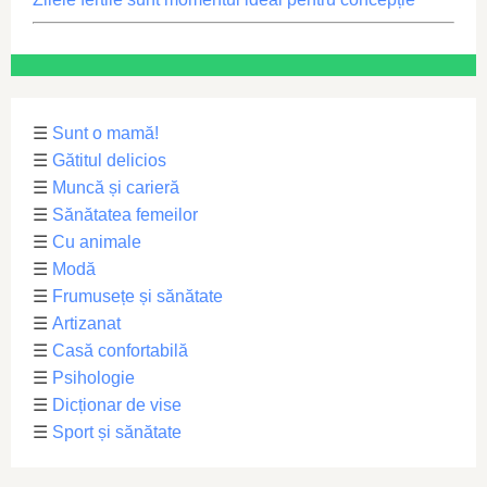
☰
Sunt o mamă!
☰
Gătitul delicios
☰
Muncă și carieră
☰
Sănătatea femeilor
☰
Cu animale
☰
Modă
☰
Frumusețe și sănătate
☰
Artizanat
☰
Casă confortabilă
☰
Psihologie
☰
Dicționar de vise
☰
Sport și sănătate