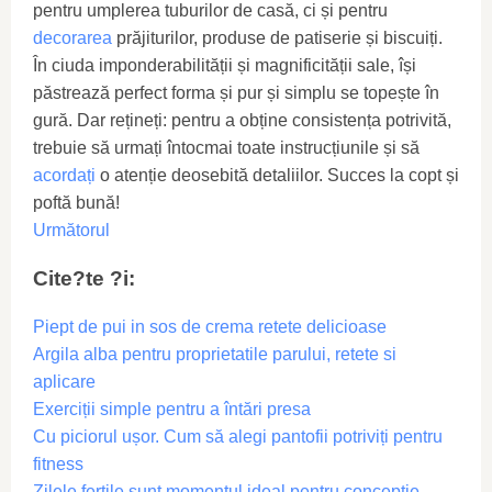
pentru umplerea tuburilor de casă, ci și pentru
decorarea
prăjiturilor, produse de patiserie și biscuiți.
În ciuda imponderabilității și magnificității sale, își
păstrează perfect forma și pur și simplu se topește în
gură. Dar rețineți: pentru a obține consistența potrivită,
trebuie să urmați întocmai toate instrucțiunile și să
acordați
o atenție deosebită detaliilor. Succes la copt și
poftă bună!
Următorul
Cite?te ?i:
Piept de pui in sos de crema retete delicioase
Argila alba pentru proprietatile parului, retete si
aplicare
Exerciții simple pentru a întări presa
Cu piciorul ușor. Cum să alegi pantofii potriviți pentru
fitness
Zilele fertile sunt momentul ideal pentru concepție