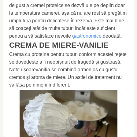
de gust a cremei proteice se dezvăluie pe deplin doar
la temperatura camerei, așa că nu are rost să pregătim
umplutura pentru delicatese în rezervă. Este mai bine
să coaceți atât de multe tuburi încât este suficient
pentru a vă satisface nevoile
gastronomice
deodată.
CREMA DE MIERE-VANILIE
Crema cu proteine ​​pentru tuburi conform acestei rețete
se dovedește a fi neobișnuit de fragedă și gustoasă.
Note ușoarevanilia se combină armonios cu gustul
cremos și aroma de miere. Un astfel de tratament nu
va lăsa pe nimeni indiferent.