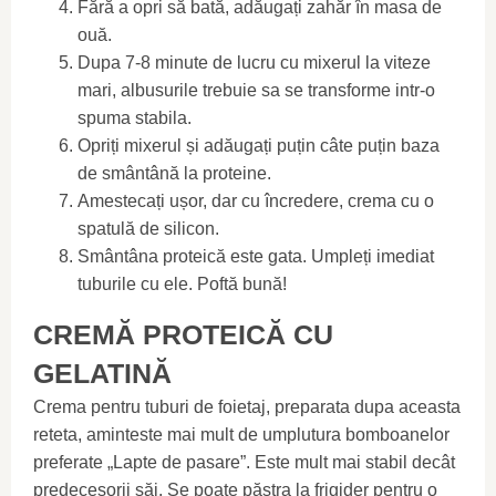
Fără a opri să bată, adăugați zahăr în masa de
ouă.
Dupa 7-8 minute de lucru cu mixerul la viteze
mari, albusurile trebuie sa se transforme intr-o
spuma stabila.
Opriți mixerul și adăugați puțin câte puțin baza
de smântână la proteine.
Amestecați ușor, dar cu încredere, crema cu o
spatulă de silicon.
Smântâna proteică este gata. Umpleți imediat
tuburile cu ele. Poftă bună!
CREMĂ PROTEICĂ CU
GELATINĂ
Crema pentru tuburi de foietaj, preparata dupa aceasta
reteta, aminteste mai mult de umplutura bomboanelor
preferate „Lapte de pasare”. Este mult mai stabil decât
predecesorii săi. Se poate păstra la frigider pentru o