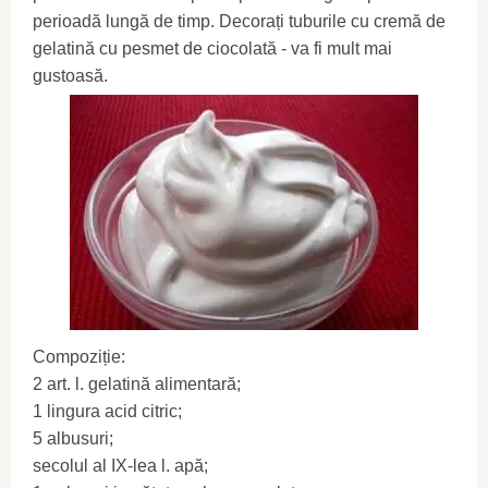
perioadă lungă de timp. Decorați tuburile cu cremă de
gelatină cu pesmet de ciocolată - va fi mult mai
gustoasă.
Compoziție:
2 art. l. gelatină alimentară;
1 lingura acid citric;
5 albusuri;
secolul al IX-lea l. apă;