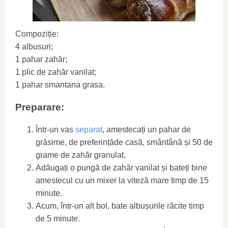
Compoziție:
4 albusuri;
1 pahar zahăr;
1 plic de zahăr vanilat;
1 pahar smantana grasa.
Preparare:
Într-un vas
separat
, amestecați un pahar de
grăsime, de preferințăde casă, smântână și 50 de
grame de zahăr granulat.
Adăugați o pungă de zahăr vanilat și bateți bine
amestecul cu un mixer la viteză mare timp de 15
minute.
Acum, într-un alt bol, bate albușurile răcite timp
de 5 minute.