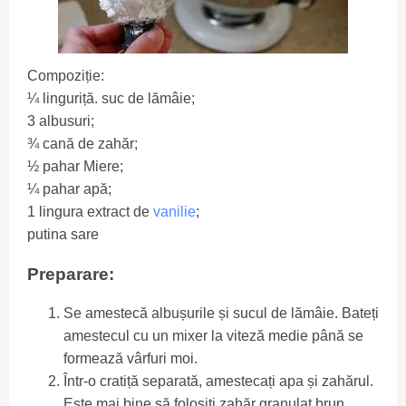
Compoziție:
¼ linguriță. suc de lămâie;
3 albusuri;
¾ cană de zahăr;
½ pahar Miere;
¼ pahar apă;
1 lingura extract de
vanilie
;
putina sare
Preparare:
Se amestecă albușurile și sucul de lămâie. Bateți
amestecul cu un mixer la viteză medie până se
formează vârfuri moi.
Într-o cratiță separată, amestecați apa și zahărul.
Este mai bine să folosiți zahăr granulat brun,