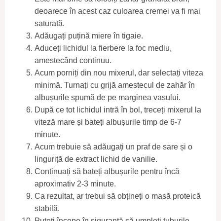
deoarece în acest caz culoarea cremei va fi mai
saturată.
Adăugați puțină miere în tigaie.
Aduceți lichidul la fierbere la foc mediu,
amestecând continuu.
Acum porniți din nou mixerul, dar selectați viteza
minimă. Turnați cu grijă amestecul de zahăr în
albușurile spumă de pe marginea vasului.
După ce tot lichidul intră în bol, treceți mixerul la
viteză mare și bateți albușurile timp de 6-7
minute.
Acum trebuie să adăugați un praf de sare și o
linguriță de extract lichid de vanilie.
Continuați să bateți albușurile pentru încă
aproximativ 2-3 minute.
Ca rezultat, ar trebui să obțineți o masă proteică
stabilă.
Puteți începe în siguranță să umpleți tuburile.