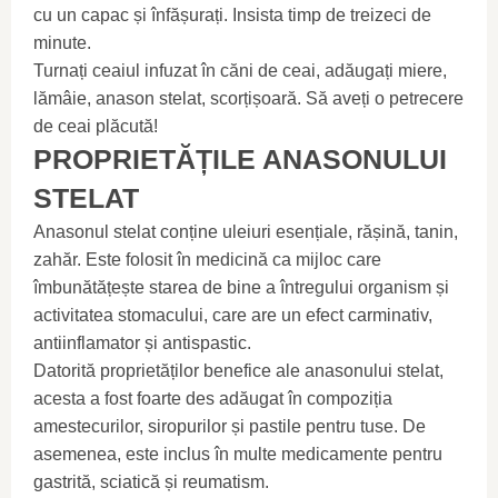
cu un capac și înfășurați. Insista timp de treizeci de
minute.
Turnați ceaiul infuzat în căni de ceai, adăugați miere,
lămâie, anason stelat, scorțișoară. Să aveți o petrecere
de ceai plăcută!
PROPRIETĂȚILE ANASONULUI
STELAT
Anasonul stelat conține uleiuri esențiale, rășină, tanin,
zahăr. Este folosit în medicină ca mijloc care
îmbunătățește starea de bine a întregului organism și
activitatea stomacului, care are un efect carminativ,
antiinflamator și antispastic.
Datorită proprietăților benefice ale anasonului stelat,
acesta a fost foarte des adăugat în compoziția
amestecurilor, siropurilor și pastile pentru tuse. De
asemenea, este inclus în multe medicamente pentru
gastrită, sciatică și reumatism.