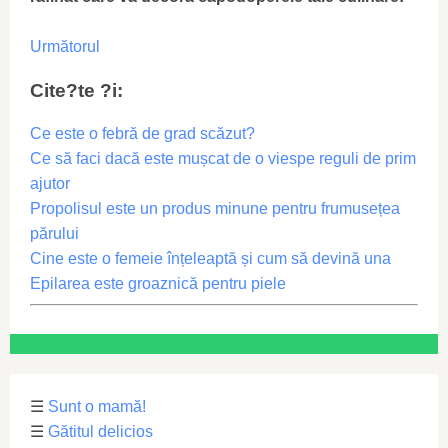
Următorul
Cite?te ?i:
Ce este o febră de grad scăzut?
Ce să faci dacă este mușcat de o viespe reguli de prim
ajutor
Propolisul este un produs minune pentru frumusețea
părului
Cine este o femeie înțeleaptă și cum să devină una
Epilarea este groaznică pentru piele
☰
Sunt o mamă!
☰
Gătitul delicios