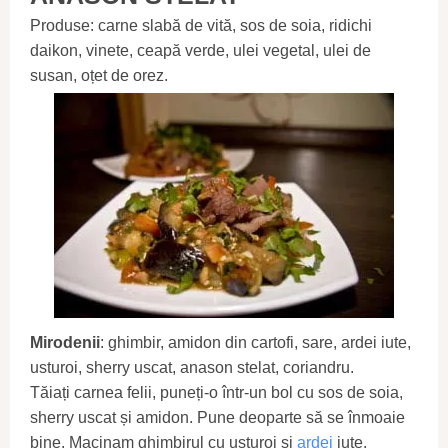
Produse: carne slabă de vită, sos de soia, ridichi
daikon, vinete, ceapă verde, ulei vegetal, ulei de
susan, oțet de orez.
Mirodenii
: ghimbir, amidon din cartofi, sare, ardei iute,
usturoi, sherry uscat, anason stelat, coriandru.
Tăiați carnea felii, puneți-o într-un bol cu ​​sos de soia,
sherry uscat și amidon. Pune deoparte să se înmoaie
bine. Macinam ghimbirul cu usturoi si
ardei
iute.