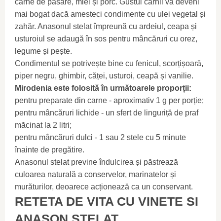
carne de pasăre, miel și porc. Gustul cărnii va deveni
mai bogat dacă amesteci condimente cu ulei vegetal și
zahăr. Anasonul stelat împreună cu ardeiul, ceapa și
usturoiul se adaugă în sos pentru mâncăruri cu orez,
legume și pește.
Condimentul se potrivește bine cu fenicul, scorțișoară,
piper negru, ghimbir, căței, usturoi, ceapă și vanilie.
Mirodenia este folosită în următoarele proporții:
pentru preparate din carne - aproximativ 1 g per porție;
pentru mâncăruri lichide - un sfert de linguriță de praf
măcinat la 2 litri;
pentru mâncăruri dulci - 1 sau 2 stele cu 5 minute
înainte de pregătire.
Anasonul stelat previne îndulcirea și păstrează
culoarea naturală a conservelor, marinatelor și
murăturilor, deoarece acționează ca un conservant.
RETETA DE VITA CU VINETE SI
ANASON STELAT