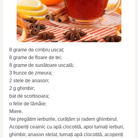
8 grame de cimbru uscat;
8 grame de floare de tei;
8 grame de sunătoare uscată;
3 frunze de zmeura;
2 stele de anason;
2 g ghimbir;
bat de scortisoara;
o felie de lămâie;
Miere.
Ne pregătim ierburile, curățăm și radem ghimbirul.
Acoperiți ceainic cu apă clocotită, apoi turnați ierburi,
ghimbir, anason stelat, turnați apă clocotită, acoperiți