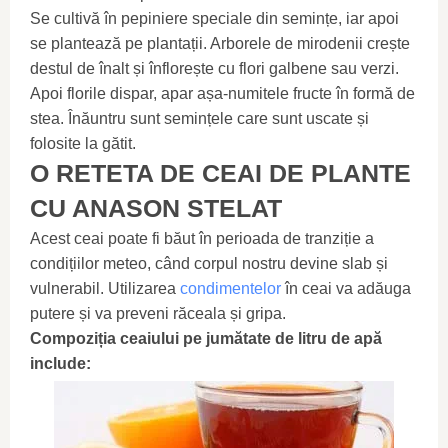
Se cultivă în pepiniere speciale din semințe, iar apoi
se plantează pe plantații. Arborele de mirodenii crește
destul de înalt și înflorește cu flori galbene sau verzi.
Apoi florile dispar, apar așa-numitele fructe în formă de
stea. Înăuntru sunt semințele care sunt uscate și
folosite la gătit.
O RETETA DE CEAI DE PLANTE
CU ANASON STELAT
Acest ceai poate fi băut în perioada de tranziție a
condițiilor meteo, când corpul nostru devine slab și
vulnerabil. Utilizarea
condimentelor
în ceai va adăuga
putere și va preveni răceala și gripa.
Compoziția ceaiului pe jumătate de litru de apă
include: