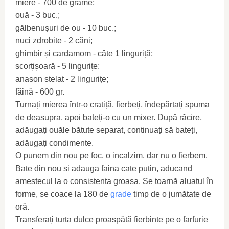
miere - 700 de grame;
ouă - 3 buc.;
gălbenușuri de ou - 10 buc.;
nuci zdrobite - 2 căni;
ghimbir și cardamom - câte 1 linguriță;
scorțișoară - 5 lingurițe;
anason stelat - 2 lingurițe;
făină - 600 gr.
Turnați mierea într-o cratiță, fierbeți, îndepărtați spuma
de deasupra, apoi bateți-o cu un mixer. După răcire,
adăugați ouăle bătute separat, continuați să bateți,
adăugați condimente.
O punem din nou pe foc, o incalzim, dar nu o fierbem.
Bate din nou si adauga faina cate putin, aducand
amestecul la o consistenta groasa. Se toarnă aluatul în
forme, se coace la 180 de
grade
timp de o jumătate de
oră.
Transferați turta dulce proaspătă fierbinte pe o farfurie