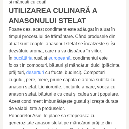
și mâncați cu ceai!
UTILIZAREA CULINARĂ A
ANASONULUI STELAT
Foarte des, acest condiment este adăugat în aluat în
timpul procesului de frământare. Când produsele din
aluat sunt coapte, anasonul stelat se încălzește și își
dezvăluie aroma, care nu va dispărea în viitor.
În
bucătăria
rusă și
europeană
, condimentul este
folosit în compoturi, băuturi și mâncăruri dulci (plăcinte,
prăjituri,
deserturi
cu fructe, budinci). Compoturi
cugutui, pere, mere, prune capătă o aromă subtilă cu
anason stelat. Lichiorurile, tincturile amare, vodca cu
anason stelat, băuturile cu ceai și cafea sunt populare.
Acest condiment îmbunătățește gustul și crește durata
de valabilitate a produselor.
Popoarelor Asiei le place să stropească cu
generozitate anason stelat pe mâncăruri prăjite din