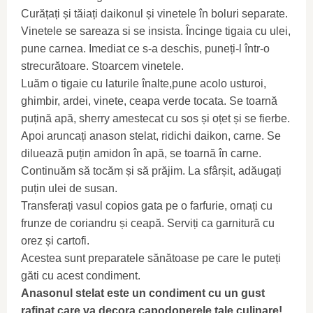
Curățați și tăiați daikonul și vinetele în boluri separate.
Vinetele se sareaza si se insista. Încinge tigaia cu ulei,
pune carnea. Imediat ce s-a deschis, puneți-l într-o
strecurătoare. Stoarcem vinetele.
Luăm o tigaie cu laturile înalte,pune acolo usturoi,
ghimbir, ardei, vinete, ceapa verde tocata. Se toarnă
puțină apă, sherry amestecat cu sos și oțet și se fierbe.
Apoi aruncați anason stelat, ridichi daikon, carne. Se
diluează puțin amidon în apă, se toarnă în carne.
Continuăm să tocăm și să prăjim. La sfârșit, adăugați
puțin ulei de susan.
Transferați vasul copios gata pe o farfurie, ornați cu
frunze de coriandru și ceapă. Serviți ca garnitură cu
orez și cartofi.
Acestea sunt preparatele sănătoase pe care le puteți
găti cu acest condiment.
Anasonul stelat este un condiment cu un gust
rafinat care va decora capodoperele tale culinare!