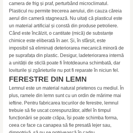
camera de frig și praf, perturbând microclimatul.
Plasticul nu permite trecerea aerului, din cauza căreia
aerul din cameră stagnează. Nu uitați că plasticul este
un material artificial și constă din produse petroliere.
Când este încălzit, o cantitate (mică) de substanțe
chimice este eliberată în aer. Și, în sfârșit, este
imposibil să eliminați deteriorarea mecanică minoră de
pe suprafața din plastic. Desigur, ladeteriorarea internă
a unității de sticlă poate fi întotdeauna schimbată, dar
loviturile și zgârieturile nu pot fi reparate în niciun fel.
FERESTRE DIN LEMN
Lemnul este un material natural prietenos cu mediul. În
plus, ramele din lemn sunt cu un ordin de mărime mai
ieftine. Pentru fabricarea tocurilor de ferestre, lemnul
trebuie să fie uscat corespunzător, altfel în timpul
funcționării se poate crăpa, își poate schimba forma,
ceea ce face ca canapea să fie presată lejer sau,
dimpotrivă, să nu se potrivească în cadru.