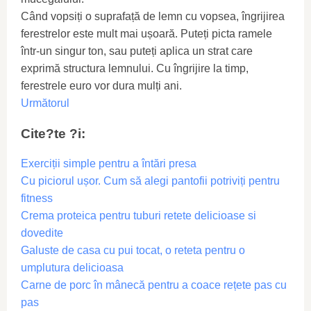
Când vopsiți o suprafață de lemn cu vopsea, îngrijirea
ferestrelor este mult mai ușoară. Puteți picta ramele
într-un singur ton, sau puteți aplica un strat care
exprimă structura lemnului. Cu îngrijire la timp,
ferestrele euro vor dura mulți ani.
Următorul
Cite?te ?i:
Exerciții simple pentru a întări presa
Cu piciorul ușor. Cum să alegi pantofii potriviți pentru
fitness
Crema proteica pentru tuburi retete delicioase si
dovedite
Galuste de casa cu pui tocat, o reteta pentru o
umplutura delicioasa
Carne de porc în mânecă pentru a coace rețete pas cu
pas