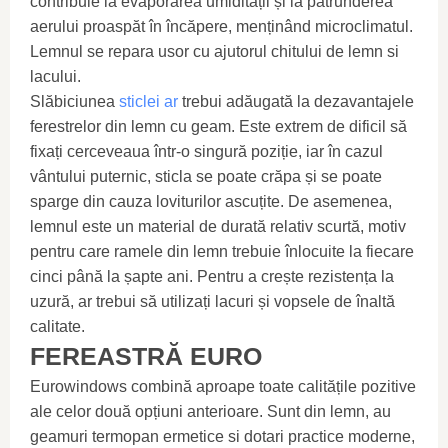
contribuie la evaporarea umidității și la pătrunderea
aerului proaspăt în încăpere, menținând microclimatul.
Lemnul se repara usor cu ajutorul chitului de lemn si
lacului.
Slăbiciunea
sticlei ar
trebui adăugată la dezavantajele
ferestrelor din lemn cu geam. Este extrem de dificil să
fixați cerceveaua într-o singură poziție, iar în cazul
vântului puternic, sticla se poate crăpa și se poate
sparge din cauza loviturilor ascuțite. De asemenea,
lemnul este un material de durată relativ scurtă, motiv
pentru care ramele din lemn trebuie înlocuite la fiecare
cinci până la șapte ani. Pentru a crește rezistența la
uzură, ar trebui să utilizați lacuri și vopsele de înaltă
calitate.
FEREASTRĂ EURO
Eurowindows combină aproape toate calitățile pozitive
ale celor două opțiuni anterioare. Sunt din lemn, au
geamuri termopan ermetice si dotari practice moderne,