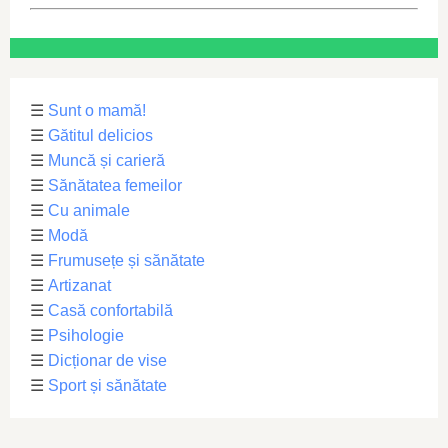
☰
Sunt o mamă!
☰
Gătitul delicios
☰
Muncă și carieră
☰
Sănătatea femeilor
☰
Cu animale
☰
Modă
☰
Frumusețe și sănătate
☰
Artizanat
☰
Casă confortabilă
☰
Psihologie
☰
Dicționar de vise
☰
Sport și sănătate