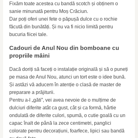
Fixăm toate acestea cu bandă scotch și obținem o
sanie minunată pentru Moș Crăciun.
Dar poți oferi unei fete o păpușă dulce cu o rochie
făcută din bunătăți. Și nu va fi nicio limită pentru
bucuria fiicei tale.
Cadouri de Anul Nou din bomboane cu
propriile mâini
Dacă doriți să faceți o instalație originală și să o puneți
pe masa de Anul Nou, atunci un tort este o idee bună.
Și astăzi vă aducem în atenție o clasă de master de
preparare a prăjiturii.
Pentru a-l „găti”, vei avea nevoie de o mulțime de
dulciuri diferite atât ca gust, cât și ca formă, hârtie
ondulată de diferite culori, spumă, o cutie goală cu un
capac înalt de până la zece centimetri, panglici
colorate pentru decorațiuni, foarfece, lipici sau bandă