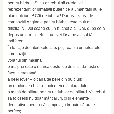
pentru bărbați. Și nu ar trebui să credeți că
reprezentanților jumătății puternice a umanității nu le
plac dulciurile! Cât de iubesc! Dar realizarea de
compoziții originale pentru bărbați este mult mai
dificilă. Nu vei scăpa cu un buchet aici. Dar, după ce a
depus un anumit efort, nu-l vei lăsa pe alesul tău
indiferent.
În funcție de interesele tale, poți realiza următoarele
compoziții:
volanul din mașină;
o mașină este o muncă destul de dificilă, dar asta o
face interesantă;
a beer lover – o cană de bere din dulciuri;
un iubitor de chitară - poți oferi o chitară dulce;
o masă de biliard pentru un iubitor de biliard. Va trebui
să folosești nu doar mâncăruri, ci și elemente
decorative, pentru că compoziția trebuie să arate
perfect;