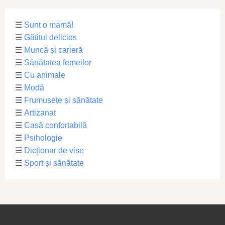
☰
Sunt o mamă!
☰
Gătitul delicios
☰
Muncă și carieră
☰
Sănătatea femeilor
☰
Cu animale
☰
Modă
☰
Frumusețe și sănătate
☰
Artizanat
☰
Casă confortabilă
☰
Psihologie
☰
Dicționar de vise
☰
Sport și sănătate