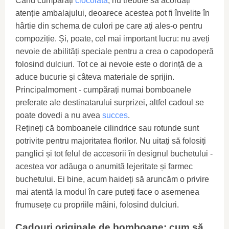
Când cumpărați
ciocolată
, nu trebuie să acordați
atenție ambalajului, deoarece acestea pot fi învelite în
hârtie din schema de culori pe care ați ales-o pentru
compoziție. Și, poate, cel mai important lucru: nu aveți
nevoie de abilități speciale pentru a crea o capodoperă
folosind dulciuri. Tot ce ai nevoie este o dorință de a
aduce bucurie și câteva materiale de sprijin.
Principalmoment - cumpărați numai bomboanele
preferate ale destinatarului surprizei, altfel cadoul se
poate dovedi a nu avea
succes
.
Rețineți că bomboanele cilindrice sau rotunde sunt
potrivite pentru majoritatea florilor. Nu uitați să folosiți
panglici și tot felul de accesorii în designul buchetului -
acestea vor adăuga o anumită lejeritate și farmec
buchetului. Ei bine, acum haideți să aruncăm o privire
mai atentă la modul în care puteți face o asemenea
frumusețe cu propriile mâini, folosind dulciuri.
Cadouri originale de bomboane: cum să