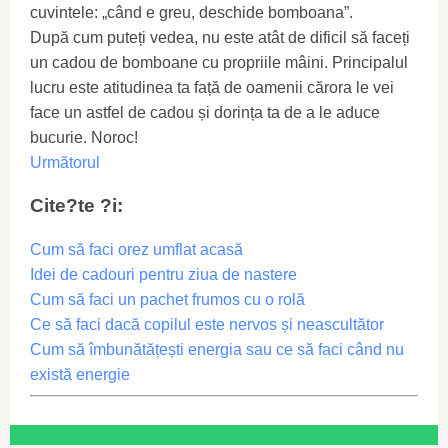
cuvintele: „când e greu, deschide bomboana”.
După cum puteți vedea, nu este atât de dificil să faceți
un cadou de bomboane cu propriile mâini. Principalul
lucru este atitudinea ta față de oamenii cărora le vei
face un astfel de cadou și dorința ta de a le aduce
bucurie. Noroc!
Următorul
Cite?te ?i:
Cum să faci orez umflat acasă
Idei de cadouri pentru ziua de nastere
Cum să faci un pachet frumos cu o rolă
Ce să faci dacă copilul este nervos și neascultător
Cum să îmbunătățești energia sau ce să faci când nu
există energie