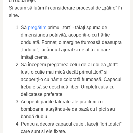
cu două fețe.
Și acum să luăm în considerare procesul de „gătire” în
sine.
Să
pregătim
primul „tort” - tăiați spuma de
dimensiunea potrivită, acoperiți-o cu hârtie
ondulată. Formați o margine frumoasă deasupra
„tortului”, făcându-l ajurat și de altă culoare,
imitați crema.
Să începem pregătirea celui de-al doilea „tort”:
luați o cutie mai mică decât primul „tort” și
acoperiți-o cu hârtie colorată frumoasă. Capacul
trebuie să se deschidă liber. Umpleți cutia cu
delicatese preferate.
Acoperiți părțile laterale ale prăjiturii cu
bomboane, atașându-le de bază cu lipici sau
bandă dublu
Pentru a decora capacul cutiei, faceți flori „dulci”,
care sunt și ele fixate.