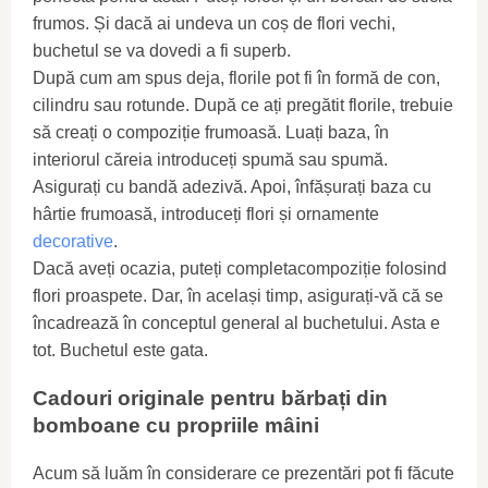
frumos. Și dacă ai undeva un coș de flori vechi,
buchetul se va dovedi a fi superb.
După cum am spus deja, florile pot fi în formă de con,
cilindru sau rotunde. După ce ați pregătit florile, trebuie
să creați o compoziție frumoasă. Luați baza, în
interiorul căreia introduceți spumă sau spumă.
Asigurați cu bandă adezivă. Apoi, înfășurați baza cu
hârtie frumoasă, introduceți flori și ornamente
decorative
.
Dacă aveți ocazia, puteți completacompoziție folosind
flori proaspete. Dar, în același timp, asigurați-vă că se
încadrează în conceptul general al buchetului. Asta e
tot. Buchetul este gata.
Cadouri originale pentru bărbați din
bomboane cu propriile mâini
Acum să luăm în considerare ce prezentări pot fi făcute