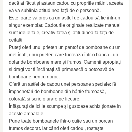
dacă ai făcut și astaun cadou cu propriile mâini, acesta
vă va sublinia atitudinea față de o persoană.
Este foarte valoros ca un astfel de cadou să fie într-un
singur exemplar. Cadourile originale realizate manual
sunt ideile tale, creativitatea și atitudinea ta față de
ceilalți.
Puteți oferi unui prieten un pantof de bomboane cu un
inel înalt, unui prieten care lucrează într-o bancă - un
dolar de bomboane mare și frumos. Oamenii apropiați
și dragi vor fi încântați să primească o potcoavă de
bomboane pentru noroc.
Oferă un astfel de cadou unei persoane speciale: fă
împachetări de bomboane din hârtie frumoasă,
colorată și scrie o urare pe fiecare.
Înfășurați deliciile scumpe și gustoase achiziționate în
aceste ambalaje.
Pune toate bomboanele într-o cutie sau un borcan
frumos decorat. Iar când oferi cadoul, rostește