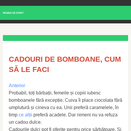
PAGINA DE START
CADOURI DE BOMBOANE, CUM
SĂ LE FACI
Anterior
Probabil, toți bărbații, femeile și copiii iubesc
bomboanele fără excepție. Cuiva îi place ciocolata fără
umplutură și cineva cu ea. Unii preferă caramelele, în
timp
ce alții
preferă acadele. Dar nimeni nu va refuza
un cadou dulce.
Cadourile dulci pot fi oferite pentru orice sărbătoare. Și