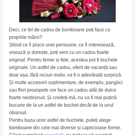
Deci, ce fel de cadou de bomboane poți face cu
propriile mâini?
Știind ce îi place unei persoane, ce îl interesează,
visează și dorește, poți veni cu un cadou foarte
original. Pentru femei și fete, acestea pot fi buchete
originale. Un astfel de cadou, oferit de vacanță sau
doar așa, fără niciun motiv, va fi o adevărată surpriză.
Și multe accesorii suplimentare, de exemplu, panglici
sau flori proaspete vor face un cadou atât de dulce
foarte neobișnuit. Și credeți-mă, nu va fi mai puțină
bucurie de la un astfel de buchet decât de la unul
obișnuit.
Pentru baza unor astfel de buchete, puteți alege
bomboane din cele mai diverse și capricioase forme.