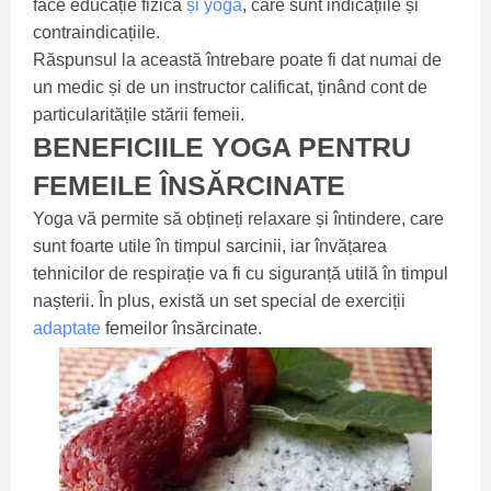
face educație fizică
și yoga
, care sunt indicațiile și
contraindicațiile.
Răspunsul la această întrebare poate fi dat numai de
un medic și de un instructor calificat, ținând cont de
particularitățile stării femeii.
BENEFICIILE YOGA PENTRU
FEMEILE ÎNSĂRCINATE
Yoga vă permite să obțineți relaxare și întindere, care
sunt foarte utile în timpul sarcinii, iar învățarea
tehnicilor de respirație va fi cu siguranță utilă în timpul
nașterii. În plus, există un set special de exerciții
adaptate
femeilor însărcinate.