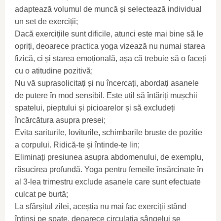
adaptează volumul de muncă și selectează individual
un set de exerciții;
Dacă exercițiile sunt dificile, atunci este mai bine să le
opriți, deoarece practica yoga vizează nu numai starea
fizică, ci și starea emoțională, așa că trebuie să o faceți
cu o atitudine pozitivă;
Nu vă suprasolicitați și nu încercați, abordați asanele
de putere în mod sensibil. Este util să întăriți mușchii
spatelui, pieptului și picioarelor și să excludeți
încărcătura asupra presei;
Evita sariturile, loviturile, schimbarile bruste de pozitie
a corpului. Ridică-te și întinde-te lin;
Eliminați presiunea asupra abdomenului, de exemplu,
răsucirea profundă. Yoga pentru femeile însărcinate în
al 3-lea trimestru exclude asanele care sunt efectuate
culcat pe burtă;
La sfârșitul zilei, aceștia nu mai fac exerciții stând
întinși pe spate, deoarece circulația sângelui se