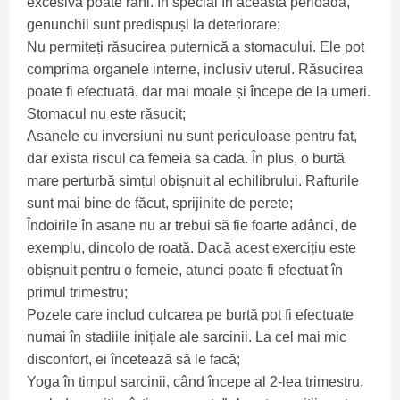
excesivă poate răni. În special în această perioadă,
genunchii sunt predispuși la deteriorare;
Nu permiteți răsucirea puternică a stomacului. Ele pot
comprima organele interne, inclusiv uterul. Răsucirea
poate fi efectuată, dar mai moale și începe de la umeri.
Stomacul nu este răsucit;
Asanele cu inversiuni nu sunt periculoase pentru fat,
dar exista riscul ca femeia sa cada. În plus, o burtă
mare perturbă simțul obișnuit al echilibrului. Rafturile
sunt mai bine de făcut, sprijinite de perete;
Îndoirile în asane nu ar trebui să fie foarte adânci, de
exemplu, dincolo de roată. Dacă acest exercițiu este
obișnuit pentru o femeie, atunci poate fi efectuat în
primul trimestru;
Pozele care includ culcarea pe burtă pot fi efectuate
numai în stadiile inițiale ale sarcinii. La cel mai mic
disconfort, ei încetează să le facă;
Yoga în timpul sarcinii, când începe al 2-lea trimestru,