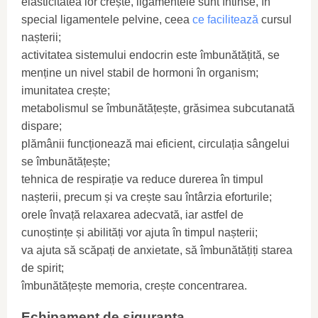
elasticitatea lor crește, ligamentele sunt întinse, în
special ligamentele pelvine, ceea
ce facilitează
cursul
nașterii;
activitatea sistemului endocrin este îmbunătățită, se
menține un nivel stabil de hormoni în organism;
imunitatea crește;
metabolismul se îmbunătățește, grăsimea subcutanată
dispare;
plămânii funcționează mai eficient, circulația sângelui
se îmbunătățește;
tehnica de respirație va reduce durerea în timpul
nașterii, precum și va crește sau întârzia eforturile;
orele învață relaxarea adecvată, iar astfel de
cunoștințe și abilități vor ajuta în timpul nașterii;
va ajuta să scăpați de anxietate, să îmbunătățiți starea
de spirit;
îmbunătățește memoria, crește concentrarea.
Echipament de siguranta