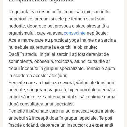
Regularitatea cursurilor. În timpul sarcinii, sarcinile
neperiodice, precum și cele pe termen scurt sunt
nedorite, deoarece pot provoca o stare stresantă a
organismului, care va avea
consecințe
neplăcute;
Acele mame care au practicat yoga inainte de sarcina
nu trebuie sa renunte la exercitiile obisnuite;
Dacă în stadiul inițial al sarcinii ați fost deranjat de
somnolență, oboseală, toxicoză, atunci cursurile ar
trebui începute în grupuri specializate. Tehnicile ajută
la scăderea acestor afecțiuni;
Femeile care au toxicoză severă, vârfuri ale tensiunii
arteriale, sângerare vaginală, hipertonicitate uterină ar
trebui să înceteze antrenamentul și să continue numai
după consultarea unui specialist;
Femeile însărcinate care nu au practicat yoga înainte
ar trebui să înceapă doar în grupuri speciale. Te poți
înscrie oricând, deoarece un instructor cu experiență