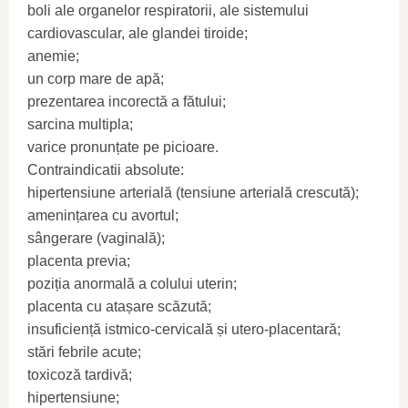
boli ale organelor respiratorii, ale sistemului
cardiovascular, ale glandei tiroide;
anemie;
un corp mare de apă;
prezentarea incorectă a fătului;
sarcina multipla;
varice pronunțate pe picioare.
Contraindicatii absolute:
hipertensiune arterială (tensiune arterială crescută);
amenințarea cu avortul;
sângerare (vaginală);
placenta previa;
poziția anormală a colului uterin;
placenta cu atașare scăzută;
insuficiență istmico-cervicală și utero-placentară;
stări febrile acute;
toxicoză tardivă;
hipertensiune;