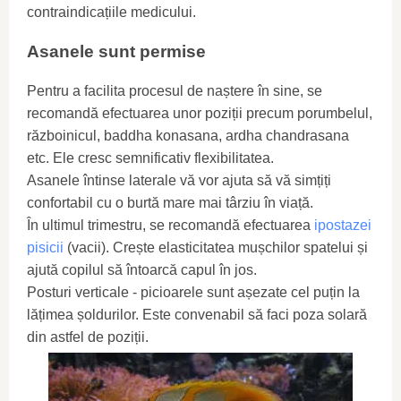
contraindicațiile medicului.
Asanele sunt permise
Pentru a facilita procesul de naștere în sine, se
recomandă efectuarea unor poziții precum porumbelul,
războinicul, baddha konasana, ardha chandrasana
etc. Ele cresc semnificativ flexibilitatea.
Asanele întinse laterale vă vor ajuta să vă simțiți
confortabil cu o burtă mare mai târziu în viață.
În ultimul trimestru, se recomandă efectuarea
ipostazei
pisicii
(vacii). Crește elasticitatea mușchilor spatelui și
ajută copilul să întoarcă capul în jos.
Posturi verticale - picioarele sunt așezate cel puțin la
lățimea șoldurilor. Este convenabil să faci poza solară
din astfel de poziții.