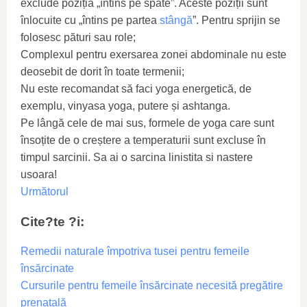
exclude poziția „întins pe spate”. Aceste poziții sunt
înlocuite cu „întins pe partea
stângă
”. Pentru sprijin se
folosesc pături sau role;
Complexul pentru exersarea zonei abdominale nu este
deosebit de dorit în toate termenii;
Nu este recomandat să faci yoga energetică, de
exemplu, vinyasa yoga, putere și ashtanga.
Pe lângă cele de mai sus, formele de yoga care sunt
însoțite de o creștere a temperaturii sunt excluse în
timpul sarcinii. Sa ai o sarcina linistita si nastere
usoara!
Următorul
Cite?te ?i:
Remedii naturale împotriva tusei pentru femeile
însărcinate
Cursurile pentru femeile însărcinate necesită pregătire
prenatală