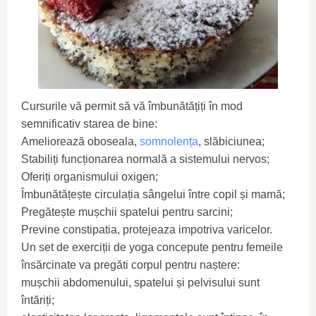
Cursurile vă permit să vă îmbunătățiți în mod
semnificativ starea de bine:
Ameliorează oboseala,
somnolența
, slăbiciunea;
Stabiliți funcționarea normală a sistemului nervos;
Oferiți organismului oxigen;
Îmbunătățește circulația sângelui între copil și mamă;
Pregătește mușchii spatelui pentru sarcini;
Previne constipatia, protejeaza impotriva varicelor.
Un set de exerciții de yoga concepute pentru femeile
însărcinate va pregăti corpul pentru naștere:
mușchii abdomenului, spatelui și pelvisului sunt
întăriți;