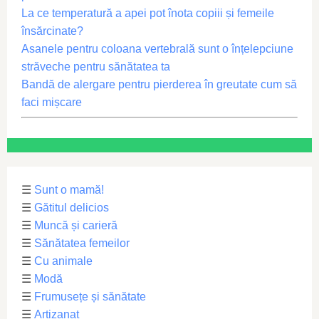
La ce temperatură a apei pot înota copiii și femeile
însărcinate?
Asanele pentru coloana vertebrală sunt o înțelepciune
străveche pentru sănătatea ta
Bandă de alergare pentru pierderea în greutate cum să
faci mișcare
☰
Sunt o mamă!
☰
Gătitul delicios
☰
Muncă și carieră
☰
Sănătatea femeilor
☰
Cu animale
☰
Modă
☰
Frumusețe și sănătate
☰
Artizanat