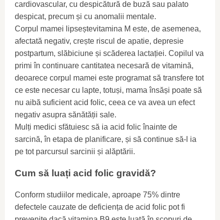
cardiovascular, cu despicătură de buză sau palato
despicat, precum și cu anomalii mentale.
Corpul mamei lipseștevitamina M este, de asemenea,
afectată negativ, crește riscul de apatie, depresie
postpartum, slăbiciune și scăderea lactației. Copilul va
primi în continuare cantitatea necesară de vitamină,
deoarece corpul mamei este programat să transfere tot
ce este necesar cu lapte, totuși, mama însăși poate să
nu aibă suficient acid folic, ceea ce va avea un efect
negativ asupra sănătății sale.
Mulți medici sfătuiesc să ia acid folic înainte de
sarcină, în etapa de planificare, și să continue să-l ia
pe tot parcursul sarcinii și alăptării.
Cum să luați acid folic gravidă?
Conform studiilor medicale, aproape 75% dintre
defectele cauzate de deficiența de acid folic pot fi
prevenite dacă vitamina B9 este luată în scopuri de