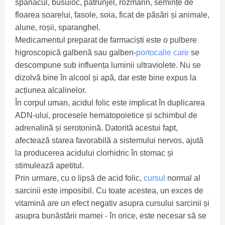
spanacul, busuioc, pătrunjel, rozmarin, semințe de
floarea soarelui, fasole, soia, ficat de păsări și animale,
alune, roșii, sparanghel.
Medicamentul preparat de farmaciști este o pulbere
higroscopică galbenă sau galben-
portocalie care
se
descompune sub influența luminii ultraviolete. Nu se
dizolvă bine în alcool și apă, dar este bine expus la
acțiunea alcalinelor.
În corpul uman, acidul folic este implicat în duplicarea
ADN-ului, procesele hematopoietice și schimbul de
adrenalină și serotonină. Datorită acestui fapt,
afectează starea favorabilă a sistemului nervos, ajută
la producerea acidului clorhidric în stomac și
stimulează apetitul.
Prin urmare, cu o lipsă de acid folic,
cursul
normal al
sarcinii este imposibil. Cu toate acestea, un exces de
vitamină are un efect negativ asupra cursului sarcinii și
asupra bunăstării mamei - în orice, este necesar să se