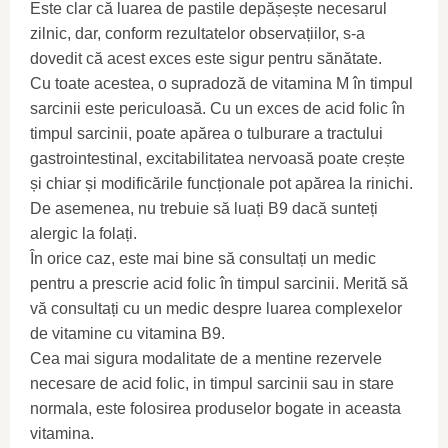
Este clar că luarea de pastile depășește necesarul
zilnic, dar, conform rezultatelor observațiilor, s-a
dovedit că acest exces este sigur pentru sănătate.
Cu toate acestea, o supradoză de vitamina M în timpul
sarcinii este periculoasă. Cu un exces de acid folic în
timpul sarcinii, poate apărea o tulburare a tractului
gastrointestinal, excitabilitatea nervoasă poate crește
și chiar și modificările funcționale pot apărea la rinichi.
De asemenea, nu trebuie să luați B9 dacă sunteți
alergic la folați.
În orice caz, este mai bine să consultați un medic
pentru a prescrie acid folic în timpul sarcinii. Merită să
vă consultați cu un medic despre luarea complexelor
de vitamine cu vitamina B9.
Cea mai sigura modalitate de a mentine rezervele
necesare de acid folic, in timpul sarcinii sau in stare
normala, este folosirea produselor bogate in aceasta
vitamina.