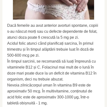
Dacă femeile au avut anterior avorturi spontane, copiii
s-au născut morți sau cu defecte dependente de folat,
atunci doza poate fi crescută la 5 mg pe zi.
Acidul folic atunci când planificați sarcina, în primul
trimestru și în timpul alăptării trebuie luat în doză de
500-600 mcg pe zi.
În timpul sarcinii, se recomandă să luați împreună cu
vitaminele B12 și C. Folacinul mai mult de o lună în
doze mari poate duce la un deficit de vitamina B12 în
organism, deci nu trebuie abuzat.
Nevoia zilnicăcorpul uman în vitamina B9 este de
aproximativ 50 mcg. În multivitamine, conținutul de
acid folic este de aproximativ 300-1000 μg, într-o
tabletă obișnuită - 1 mg.