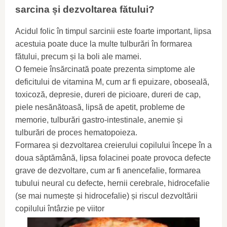
sarcina și dezvoltarea fătului?
Acidul folic în timpul sarcinii este foarte important, lipsa
acestuia poate duce la multe tulburări în formarea
fătului, precum și la boli ale mamei.
O femeie însărcinată poate prezenta simptome ale
deficitului de vitamina M, cum ar fi epuizare, oboseală,
toxicoză, depresie, dureri de picioare, dureri de cap,
piele nesănătoasă, lipsă de apetit, probleme de
memorie, tulburări gastro-intestinale, anemie și
tulburări de proces hematopoieza.
Formarea și dezvoltarea creierului copilului începe în a
doua săptămână, lipsa folacinei poate provoca defecte
grave de dezvoltare, cum ar fi anencefalie, formarea
tubului neural cu defecte, hernii cerebrale, hidrocefalie
(se mai numește și hidrocefalie) și riscul dezvoltării
copilului întârzie pe viitor