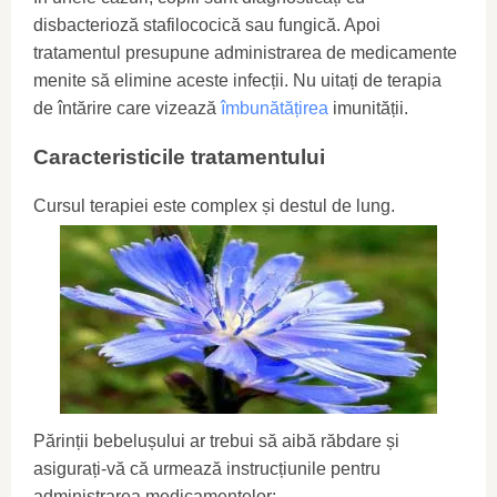
disbacterioză stafilococică sau fungică. Apoi
tratamentul presupune administrarea de medicamente
menite să elimine aceste infecții. Nu uitați de terapia
de întărire care vizează
îmbunătățirea
imunității.
Caracteristicile tratamentului
Cursul terapiei este complex și destul de lung.
Părinții bebelușului ar trebui să aibă răbdare și
asigurați-vă că urmează instrucțiunile pentru
administrarea medicamentelor: