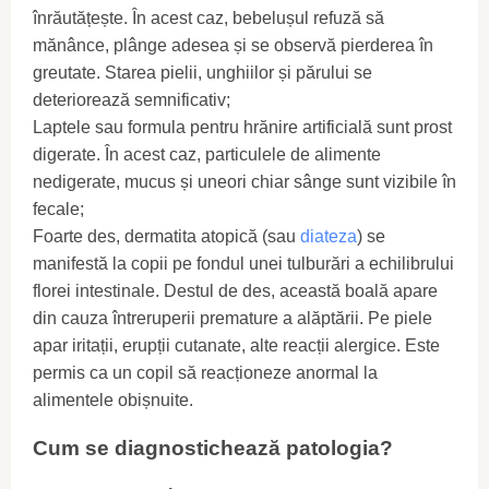
înrăutățește. În acest caz, bebelușul refuză să
mănânce, plânge adesea și se observă pierderea în
greutate. Starea pielii, unghiilor și părului se
deteriorează semnificativ;
Laptele sau formula pentru hrănire artificială sunt prost
digerate. În acest caz, particulele de alimente
nedigerate, mucus și uneori chiar sânge sunt vizibile în
fecale;
Foarte des, dermatita atopică (sau
diateza
) se
manifestă la copii pe fondul unei tulburări a echilibrului
florei intestinale. Destul de des, această boală apare
din cauza întreruperii premature a alăptării. Pe piele
apar iritații, erupții cutanate, alte reacții alergice. Este
permis ca un copil să reacționeze anormal la
alimentele obișnuite.
Cum se diagnostichează patologia?