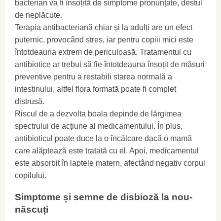
bacterian va fi însoțită de simptome pronunțate, destul
de neplăcute.
Terapia antibacteriană chiar și la adulți are un efect
puternic, provocând stres, iar pentru copiii mici este
întotdeauna extrem de periculoasă. Tratamentul cu
antibiotice ar trebui să fie întotdeauna însoțit de măsuri
preventive pentru a restabili starea normală a
intestinului, altfel flora formată poate fi complet
distrusă.
Riscul de a dezvolta boala depinde de lărgimea
spectrului de acțiune al medicamentului. În plus,
antibioticul poate duce la o încălcare dacă o mamă
care alăptează este tratată cu el. Apoi, medicamentul
este absorbit în laptele matern, afectând negativ corpul
copilului.
Simptome și semne de disbioză la nou-
născuți