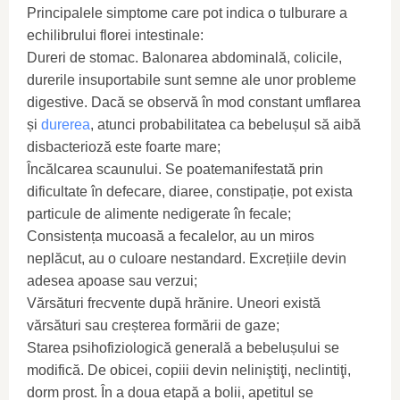
Principalele simptome care pot indica o tulburare a
echilibrului florei intestinale:
Dureri de stomac. Balonarea abdominală, colicile,
durerile insuportabile sunt semne ale unor probleme
digestive. Dacă se observă în mod constant umflarea
și
durerea
, atunci probabilitatea ca bebelușul să aibă
disbacterioză este foarte mare;
Încălcarea scaunului. Se poatemanifestată prin
dificultate în defecare, diaree, constipație, pot exista
particule de alimente nedigerate în fecale;
Consistența mucoasă a fecalelor, au un miros
neplăcut, au o culoare nestandard. Excrețiile devin
adesea apoase sau verzui;
Vărsături frecvente după hrănire. Uneori există
vărsături sau creșterea formării de gaze;
Starea psihofiziologică generală a bebelușului se
modifică. De obicei, copiii devin neliniştiţi, neclintiţi,
dorm prost. În a doua etapă a bolii, apetitul se