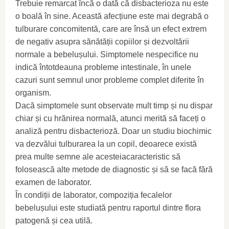
Trebuie remarcat încă o dată că disbacterioza nu este
o boală în sine. Această afecțiune este mai degrabă o
tulburare concomitentă, care are însă un efect extrem
de negativ asupra sănătății copiilor și dezvoltării
normale a bebelușului. Simptomele nespecifice nu
indică întotdeauna probleme intestinale, în unele
cazuri sunt semnul unor probleme complet diferite în
organism.
Dacă simptomele sunt observate mult timp și nu dispar
chiar și cu hrănirea normală, atunci merită să faceți o
analiză pentru disbacterioză. Doar un studiu biochimic
va dezvălui tulburarea la un copil, deoarece există
prea multe semne ale acesteiacaracteristic să
folosească alte metode de diagnostic și să se facă fără
examen de laborator.
În condiții de laborator, compoziția fecalelor
bebelușului este studiată pentru raportul dintre flora
patogenă și cea utilă.