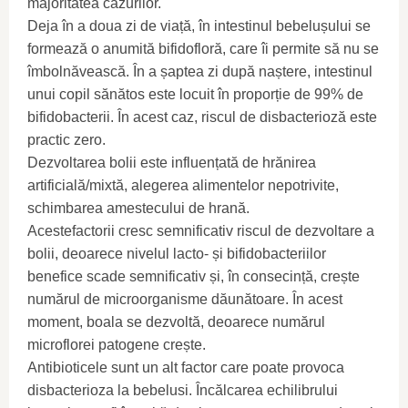
majoritatea cazurilor.
Deja în a doua zi de viață, în intestinul bebelușului se
formează o anumită bifidofloră, care îi permite să nu se
îmbolnăvească. În a șaptea zi după naștere, intestinul
unui copil sănătos este locuit în proporție de 99% de
bifidobacterii. În acest caz, riscul de disbacterioză este
practic zero.
Dezvoltarea bolii este influențată de hrănirea
artificială/mixtă, alegerea alimentelor nepotrivite,
schimbarea amestecului de hrană.
Acestefactorii cresc semnificativ riscul de dezvoltare a
bolii, deoarece nivelul lacto- și bifidobacteriilor
benefice scade semnificativ și, în consecință, crește
numărul de microorganisme dăunătoare. În acest
moment, boala se dezvoltă, deoarece numărul
microflorei patogene crește.
Antibioticele sunt un alt factor care poate provoca
disbacterioza la bebelusi. Încălcarea echilibrului