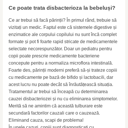
Ce poate trata disbacterioza la bebeluși?
Ce ar trebui să facă părinții? În primul rând, trebuie să
vizitați un medic. Faptul este că sistemele digestive și
enzimatice ale corpului copilului nu sunt încă complet
formate și pot fi foarte rapid stricate de medicamentele
selectate necorespunzător. Doar un pediatru pentru
copii poate prescrie medicamente bacteriene
concepute pentru a normaliza microflora intestinală.
Foarte des, părinții moderni preferă să-și trateze copiii
cu medicamente pe bază de bifido și lactobacili, dar
acest lucru nu poate decât să înrăutățească situația.
Tratamentul ar trebui să înceapă cu determinarea
cauzei disbacteriozei și nu cu eliminarea simptomelor.
Merită să ne amintim că această tulburare este
secundară factorilor cauzali care o cauzează.
Eliminand cauza, scapi de problema!
În unele cazuri, copiii sunt diagnosticați cu