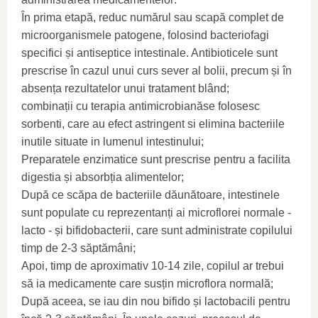
În prima etapă, reduc numărul sau scapă complet de
microorganismele patogene, folosind bacteriofagi
specifici și antiseptice intestinale. Antibioticele sunt
prescrise în cazul unui curs sever al bolii, precum și în
absența rezultatelor unui tratament blând;
combinații cu terapia antimicrobianăse folosesc
sorbenti, care au efect astringent si elimina bacteriile
inutile situate in lumenul intestinului;
Preparatele enzimatice sunt prescrise pentru a facilita
digestia și absorbția alimentelor;
După ce scăpa de bacteriile dăunătoare, intestinele
sunt populate cu reprezentanți ai microflorei normale -
lacto - și bifidobacterii, care sunt administrate copilului
timp de 2-3 săptămâni;
Apoi, timp de aproximativ 10-14 zile, copilul ar trebui
să ia medicamente care susțin microflora normală;
După aceea, se iau din nou bifido și lactobacili pentru