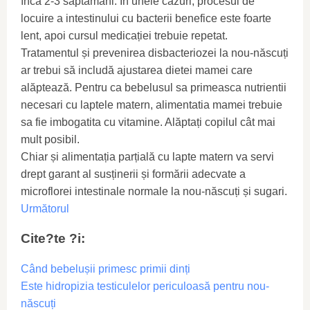
încă 2-3 săptămâni. În unele cazuri, procesul de
locuire a intestinului cu bacterii benefice este foarte
lent, apoi cursul medicației trebuie repetat.
Tratamentul și prevenirea disbacteriozei la nou-născuți
ar trebui să includă ajustarea dietei mamei care
alăptează. Pentru ca bebelusul sa primeasca nutrientii
necesari cu laptele matern, alimentatia mamei trebuie
sa fie imbogatita cu vitamine. Alăptați copilul cât mai
mult posibil.
Chiar și alimentația parțială cu lapte matern va servi
drept garant al susținerii și formării adecvate a
microflorei intestinale normale la nou-născuți și sugari.
Următorul
Cite?te ?i:
Când bebelușii primesc primii dinți
Este hidropizia testiculelor periculoasă pentru nou-
născuți