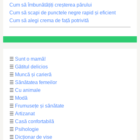
Cum să îmbunătățiți creșterea părului
Cum să scapi de punctele negre rapid și eficient
Cum să alegi crema de față potrivită
☰
Sunt o mamă!
☰
Gătitul delicios
☰
Muncă și carieră
☰
Sănătatea femeilor
☰
Cu animale
☰
Modă
☰
Frumusețe și sănătate
☰
Artizanat
☰
Casă confortabilă
☰
Psihologie
☰
Dicționar de vise