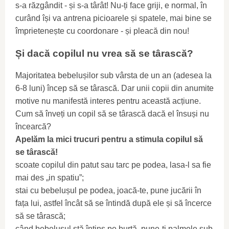
s-a răzgândit - și s-a târât! Nu-ți face griji, e normal, în
curând își va antrena picioarele și spatele, mai bine se
împrietenește cu coordonare - și pleacă din nou!
Și dacă copilul nu vrea să se târască?
Majoritatea bebelușilor sub vârsta de un an (adesea la
6-8 luni) încep să se târască. Dar unii copii din anumite
motive nu manifestă interes pentru această acțiune.
Cum să înveți un copil să se târască dacă el însuși nu
încearcă?
Apelăm la mici trucuri pentru a stimula copilul să
se târască!
scoate copilul din patut sau tarc pe podea, lasa-l sa fie
mai des „in spatiu”;
stai cu bebelușul pe podea, joacă-te, pune jucării în
fața lui, astfel încât să se întindă după ele și să încerce
să se târască;
când bebelușul stă întins pe burtă, pune-ți palmele sub