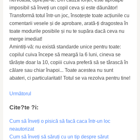
imposibil să înveți un copil ceva și este dăunător!
Transformă totul într-un joc, însoțește toate acțiunile cu
comentarii vesele și de aprobare, arată-ți dragostea în
toate modurile posibile și nu te supăra dacă ceva nu
merge imediat!
Amintiți-vă: nu există standarde unice pentru toate:
copilul cuiva începe să meargă la 6 luni, cineva se
târăște doar la 10, copiii cuiva preferă să se târască în
călare sau chiar înapoi... Toate acestea nu sunt
abateri, ci particularitati! Totul se va rezolva pentru tine!
Următorul
Cite?te ?i:
Cum să înveți o pisică să facă caca într-un loc
neautorizat
Cum să înveți să săruți cu un tip despre sărut