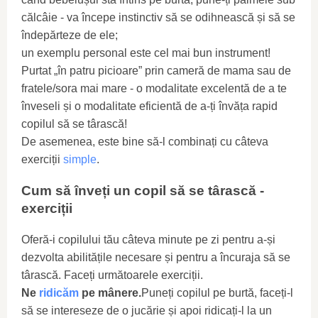
călcâie - va începe instinctiv să se odihnească și să se
îndepărteze de ele;
un exemplu personal este cel mai bun instrument!
Purtat „în patru picioare” prin cameră de mama sau de
fratele/sora mai mare - o modalitate excelentă de a te
înveseli și o modalitate eficientă de a-ți învăța rapid
copilul să se târască!
De asemenea, este bine să-l combinați cu câteva
exerciții
simple
.
Cum să înveți un copil să se târască -
exerciții
Oferă-i copilului tău câteva minute pe zi pentru a-și
dezvolta abilitățile necesare și pentru a încuraja să se
târască. Faceți următoarele exerciții.
Ne
ridicăm
pe mânere.
Puneți copilul pe burtă, faceți-l
să se intereseze de o jucărie și apoi ridicați-l la un