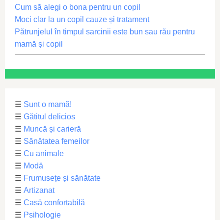
Cum să alegi o bona pentru un copil
Moci clar la un copil cauze și tratament
Pătrunjelul în timpul sarcinii este bun sau rău pentru
mamă și copil
☰
Sunt o mamă!
☰
Gătitul delicios
☰
Muncă și carieră
☰
Sănătatea femeilor
☰
Cu animale
☰
Modă
☰
Frumusețe și sănătate
☰
Artizanat
☰
Casă confortabilă
☰
Psihologie