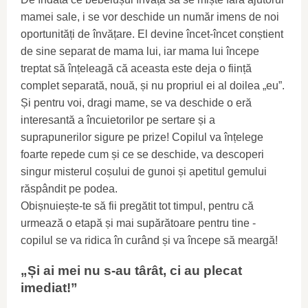
mamei sale, i se vor deschide un număr imens de noi
oportunități de învățare. El devine încet-încet conștient
de sine separat de mama lui, iar mama lui începe
treptat să înțeleagă că aceasta este deja o ființă
complet separată, nouă, și nu propriul ei al doilea „eu”.
Și pentru voi, dragi mame, se va deschide o eră
interesantă a încuietorilor pe sertare și a
suprapunerilor sigure pe prize! Copilul va înțelege
foarte repede cum și ce se deschide, va descoperi
singur misterul coșului de gunoi și apetitul gemului
răspândit pe podea.
Obișnuiește-te să fii pregătit tot timpul, pentru că
urmează o etapă și mai supărătoare pentru tine -
copilul se va ridica în curând și va începe să meargă!
„Și ai mei nu s-au târât, ci au plecat
imediat!”