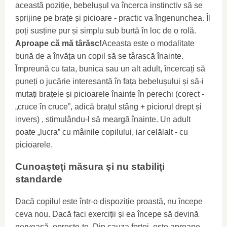
această poziție, bebelușul va încerca instinctiv să se
sprijine pe brațe și picioare - practic va îngenunchea. Îl
poți susține pur și simplu sub burtă în loc de o rolă.
Aproape că mă târăsc!
Aceasta este o modalitate
bună de a învăța un copil să se târască înainte.
Împreună cu tata, bunica sau un alt adult, încercați să
puneți o jucărie interesantă în fața bebelușului și să-i
mutați brațele și picioarele înainte în perechi (corect -
„cruce în cruce”, adică brațul stâng + piciorul drept și
invers) , stimulându-l să meargă înainte. Un adult
poate „lucra” cu mâinile copilului, iar celălalt - cu
picioarele.
Cunoașteți măsura și nu stabiliți
standarde
Dacă copilul este într-o dispoziție proastă, nu începe
ceva nou. Dacă faci exerciții și ea începe să devină
nervoasă, oprește-te. Din cauza forței, este aproape