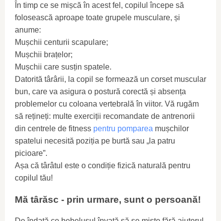
În timp ce se mișcă în acest fel, copilul începe să
folosească aproape toate grupele musculare, și
anume:
Mușchii centurii scapulare;
Mușchii brațelor;
Mușchii care susțin spatele.
Datorită târârii, la copil se formează un corset muscular
bun, care va asigura o postură corectă și absența
problemelor cu coloana vertebrală în viitor. Vă rugăm
să rețineți: multe exerciții recomandate de antrenorii
din centrele de fitness
pentru pomparea
mușchilor
spatelui necesită poziția pe burtă sau „la patru
picioare”.
Așa că târâtul este o condiție fizică naturală pentru
copilul tău!
Mă târăsc - prin urmare, sunt o persoană!
De îndată ce bebelușul învață să se miște fără ajutorul