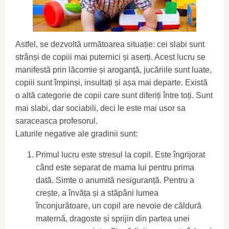
Astfel, se dezvoltă următoarea situație: cei slabi sunt
strânși de copiii mai puternici și aserți. Acest lucru se
manifestă prin lăcomie și aroganță, jucăriile sunt luate,
copiii sunt împinși, insultați și așa mai departe. Există
o altă categorie de copii care sunt diferiți între toți. Sunt
mai slabi, dar sociabili, deci le este mai usor sa
saraceasca profesorul.
Laturile negative ale gradinii sunt:
Primul lucru este stresul la copil. Este îngrijorat
când este separat de mama lui pentru prima
dată. Simte o anumită nesiguranță. Pentru a
crește, a învăța și a stăpâni lumea
înconjurătoare, un copil are nevoie de căldură
maternă, dragoste și sprijin din partea unei