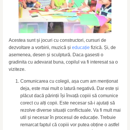
Acestea sunt și jocuri cu constructori, cursuri de
dezvoltare a vorbirii, muzică și
educație
fizică. Și, de
asemenea, desen și sculptură. Daca gasesti o
gradinita cu adevarat buna, copilul va fi interesat sa o
viziteze.
Comunicarea cu colegii, așa cum am menționat
deja, este mai mult o latură negativă. Dar este și
plăcut dacă părinții își învață copiii să comunice
corect cu alți copii. Este necesar să-i ajutați să
rezolve diverse situații conflictuale. Va fi mult mai
util și necesar în procesul de educație. Trebuie
remarcat faptul că copiii vor putea obține o astfel