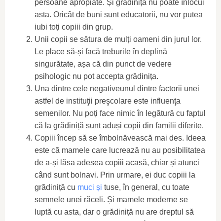
persoane apropiate. Și grădinița nu poate înlocui
asta. Oricât de buni sunt educatorii, nu vor putea
iubi toți copiii din grup.
Unii copii se sătura de mulți oameni din jurul lor.
Le place să-și facă treburile în deplină
singurătate, așa că din punct de vedere
psihologic nu pot accepta grădinița.
Una dintre cele negativeunul dintre factorii unei
astfel de instituţii preşcolare este influenţa
semenilor. Nu poți face nimic în legătură cu faptul
că la grădiniță sunt aduși copii din familii diferite.
Copiii încep să se îmbolnăvească mai des. Ideea
este că mamele care lucrează nu au posibilitatea
de a-și lăsa adesea copiii acasă, chiar și atunci
când sunt bolnavi. Prin urmare, ei duc copiii la
grădiniță cu
muci și
tuse, în general, cu toate
semnele unei răceli. Și mamele moderne se
luptă cu asta, dar o grădiniță nu are dreptul să