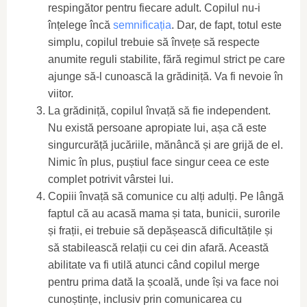
respingător pentru fiecare adult. Copilul nu-i
înțelege încă
semnificația
. Dar, de fapt, totul este
simplu, copilul trebuie să învețe să respecte
anumite reguli stabilite, fără regimul strict pe care
ajunge să-l cunoască la grădiniță. Va fi nevoie în
viitor.
La grădiniță, copilul învață să fie independent.
Nu există persoane apropiate lui, așa că este
singurcurăță jucăriile, mănâncă și are grijă de el.
Nimic în plus, puștiul face singur ceea ce este
complet potrivit vârstei lui.
Copiii învață să comunice cu alți adulți. Pe lângă
faptul că au acasă mama și tata, bunicii, surorile
și frații, ei trebuie să depășească dificultățile și
să stabilească relații cu cei din afară. Această
abilitate va fi utilă atunci când copilul merge
pentru prima dată la școală, unde își va face noi
cunoștințe, inclusiv prin comunicarea cu