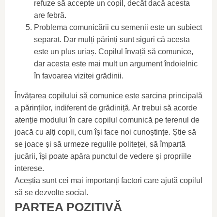
refuze să accepte un copil, decât dacă acesta
are febră.
Problema comunicării cu semenii este un subiect
separat. Dar mulți părinți sunt siguri că acesta
este un plus uriaș. Copilul învață să comunice,
dar acesta este mai mult un argument îndoielnic
în favoarea vizitei grădinii.
Învățarea copilului să comunice este sarcina principală
a părinților, indiferent de grădiniță. Ar trebui să acorde
atenție modului în care copilul comunică pe terenul de
joacă cu alți copii, cum își face noi cunoștințe. Știe să
se joace și să urmeze regulile politeței, să împartă
jucării, își poate apăra punctul de vedere și propriile
interese.
Aceștia sunt cei mai importanți factori care ajută copilul
să se dezvolte social.
PARTEA POZITIVĂ