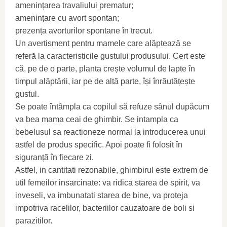
amenințarea travaliului prematur;
amenințare cu avort spontan;
prezența avorturilor spontane în trecut.
Un avertisment pentru mamele care alăptează se
referă la caracteristicile gustului produsului. Cert este
că, pe de o parte, planta crește volumul de lapte în
timpul alăptării, iar pe de altă parte, își înrăutățește
gustul.
Se poate întâmpla ca copilul să refuze sânul dupăcum
va bea mama ceai de ghimbir. Se intampla ca
bebelusul sa reactioneze normal la introducerea unui
astfel de produs specific. Apoi poate fi folosit în
siguranță în fiecare zi.
Astfel, in cantitati rezonabile, ghimbirul este extrem de
util femeilor insarcinate: va ridica starea de spirit, va
inveseli, va imbunatati starea de bine, va proteja
impotriva racelilor, bacteriilor cauzatoare de boli si
parazitilor.