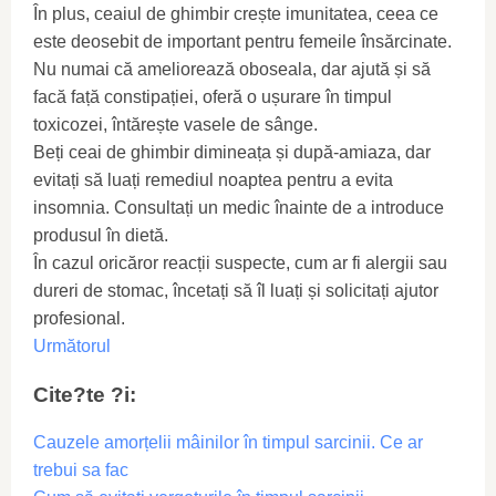
În plus, ceaiul de ghimbir crește imunitatea, ceea ce
este deosebit de important pentru femeile însărcinate.
Nu numai că ameliorează oboseala, dar ajută și să
facă față constipației, oferă o ușurare în timpul
toxicozei, întărește vasele de sânge.
Beți ceai de ghimbir dimineața și după-amiaza, dar
evitați să luați remediul noaptea pentru a evita
insomnia. Consultați un medic înainte de a introduce
produsul în dietă.
În cazul oricăror reacții suspecte, cum ar fi alergii sau
dureri de stomac, încetați să îl luați și solicitați ajutor
profesional.
Următorul
Cite?te ?i:
Cauzele amorțelii mâinilor în timpul sarcinii. Ce ar
trebui sa fac