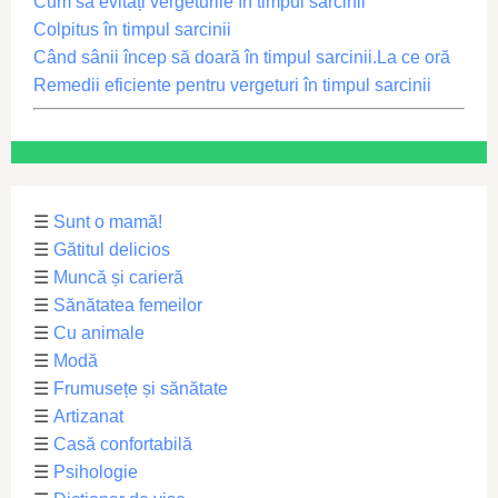
Cum să evitați vergeturile în timpul sarcinii
Colpitus în timpul sarcinii
Când sânii încep să doară în timpul sarcinii.La ce oră
Remedii eficiente pentru vergeturi în timpul sarcinii
☰
Sunt o mamă!
☰
Gătitul delicios
☰
Muncă și carieră
☰
Sănătatea femeilor
☰
Cu animale
☰
Modă
☰
Frumusețe și sănătate
☰
Artizanat
☰
Casă confortabilă
☰
Psihologie