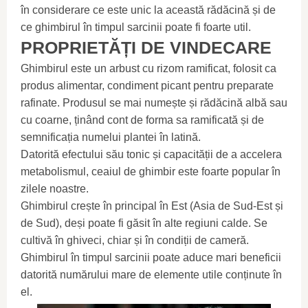
în considerare ce este unic la această rădăcină și de
ce ghimbirul în timpul sarcinii poate fi foarte util.
PROPRIETĂȚI DE VINDECARE
Ghimbirul este un arbust cu rizom ramificat, folosit ca
produs alimentar, condiment picant pentru preparate
rafinate. Produsul se mai numește și rădăcină albă sau
cu coarne, ținând cont de forma sa ramificată și de
semnificația numelui plantei în latină.
Datorită efectului său tonic și capacității de a accelera
metabolismul, ceaiul de ghimbir este foarte popular în
zilele noastre.
Ghimbirul crește în principal în Est (Asia de Sud-Est și
de Sud), deși poate fi găsit în alte regiuni calde. Se
cultivă în ghiveci, chiar și în condiții de cameră.
Ghimbirul în timpul sarcinii poate aduce mari beneficii
datorită numărului mare de elemente utile conținute în
el.