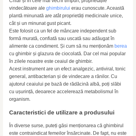
Chiar și în cele mai vechi timpuri, proprietățile
vindecătoare ale
ghimbirului
erau cunoscute. Această
plantă minunată are atât proprietăți medicinale unice,
cât și un minunat gust picant.
Este folosit ca un fel de mâncare independent sub
formă murată, confiată sau uscată sau adăugat în
alimente ca condiment. Și cum să nu menționăm
berea
cu ghimbir și glazura de ciocolată. Dar cel mai popular
în zilele noastre este ceaiul de ghimbir.
Acest instrument are un efect analgezic, antiviral, tonic
general, antibacterian și de vindecare a rănilor. Cu
ajutorul ceaiului pe bază de rădăcină albă, poți slăbi
cu ușurință, deoarece accelerează metabolismul în
organism.
Caracteristici de utilizare a produsului
În diverse surse, puteți găsi menționarea că ghimbirul
este contraindicat femeilor însărcinate. De fapt, nu este