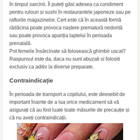
în timpul sarcinii. Îl puteți găsi adesea ca condiment
pentru rulouri și sushi în restaurantele japoneze sau pe
rafturile magazinelor. Cert este că în această formă
rădăcina poate provoca naștere prematură nedorită
sau poate provoca apariția laptelui în perioada
prenatală.
Pot femeile însărcinate să folosească ghimbir uscat?
Raspunsul este da, daca nu sunt abuzati si folositi
exclusiv ca aditiv la diverse preparate.
Contraindicație
În perioada de transport a copilului, este deosebit de
important înainte de a lua orice medicament să vă
asigurați că au fost luate toate măsurile de precauție și
că nu aveți contraindicații.