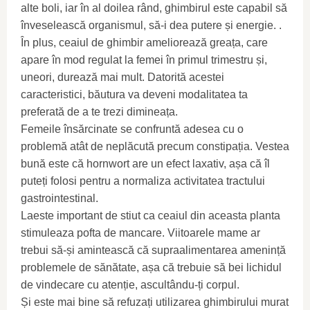
alte boli, iar în al doilea rând, ghimbirul este capabil să
înveselească organismul, să-i dea putere și energie. .
În plus, ceaiul de ghimbir ameliorează greața, care
apare în mod regulat la femei în primul trimestru și,
uneori, durează mai mult. Datorită acestei
caracteristici, băutura va deveni modalitatea ta
preferată de a te trezi dimineața.
Femeile însărcinate se confruntă adesea cu o
problemă atât de neplăcută precum constipația. Vestea
bună este că hornwort are un efect laxativ, așa că îl
puteți folosi pentru a normaliza activitatea tractului
gastrointestinal.
Laeste important de stiut ca ceaiul din aceasta planta
stimuleaza pofta de mancare. Viitoarele mame ar
trebui să-și amintească că supraalimentarea amenință
problemele de sănătate, așa că trebuie să bei lichidul
de vindecare cu atenție, ascultându-ți corpul.
Și este mai bine să refuzați utilizarea ghimbirului murat