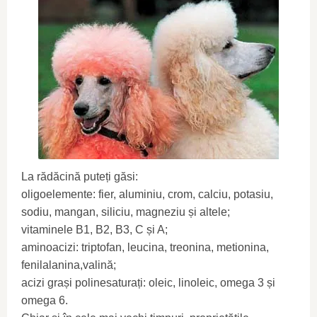
La rădăcină puteți găsi:
oligoelemente: fier, aluminiu, crom, calciu, potasiu,
sodiu, mangan, siliciu, magneziu și altele;
vitaminele B1, B2, B3, C și A;
aminoacizi: triptofan, leucina, treonina, metionina,
fenilalanina,valină;
acizi grași polinesaturați: oleic, linoleic, omega 3 și
omega 6.