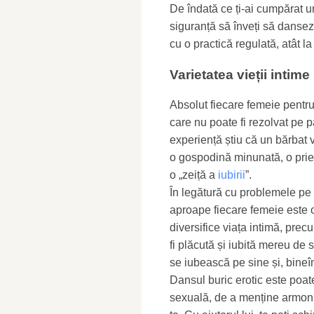
De îndată ce ți-ai cumpărat 
siguranță să înveți să dansez
cu o practică regulată, atât la
Varietatea vieții intime
Absolut fiecare femeie pentru 
care nu poate fi rezolvat pe p
experiență știu că un bărbat 
o gospodină minunată, o priete
o „zeiță a
iubirii
”.
În legătură cu problemele pe c
aproape fiecare femeie este c
diversifice viața intimă, pre
fi plăcută și iubită mereu de s
se iubească pe sine și, bineîn
Dansul buric erotic este poat
sexuală, de a menține armonia