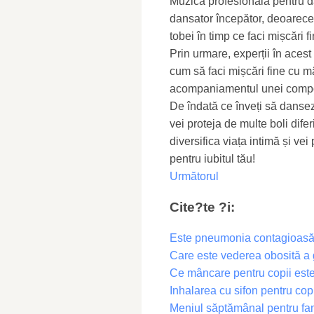
Muzica profesională pentru dan
dansator începător, deoarece 
tobei în timp ce faci mișcări 
Prin urmare, experții în aces
cum să faci mișcări fine cu mâ
acompaniamentul unei compoz
De îndată ce înveți să dansez
vei proteja de multe boli difer
diversifica viața intimă și ve
pentru iubitul tău!
Următorul
Cite?te ?i:
Este pneumonia contagioasă p
Care este vederea obosită a 
Ce mâncare pentru copii este
Inhalarea cu sifon pentru copi
Meniul săptămânal pentru fam