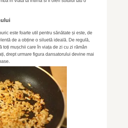
imba in viata ta intima si ii oferi sotului tau o
ului
uric este foarte util pentru sănătate și este, de
entă de a obține o siluetă ideală. De regulă,
 toți mușchii care în viața de zi cu zi rămân
i, drept urmare figura dansatorului devine mai
oase.