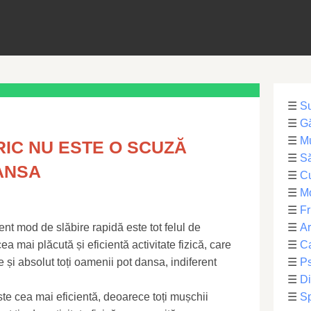
☰
S
☰
Gă
☰
Mu
RIC NU ESTE O SCUZĂ
☰
Să
ANSA
☰
C
☰
M
☰
Fr
ent mod de slăbire rapidă este tot felul de
☰
Ar
a mai plăcută și eficientă activitate fizică, care
☰
Ca
e și absolut toți oamenii pot dansa, indiferent
☰
Ps
☰
Di
te cea mai eficientă, deoarece toți mușchii
☰
Sp