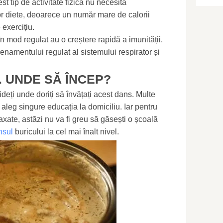
est tip de activitate fizică nu necesită
lor diete, deoarece un număr mare de calorii
 exercițiu.
 mod regulat au o creștere rapidă a imunității.
enamentului regulat al sistemului respirator și
. UNDE SĂ ÎNCEP?
ideți unde doriți să învățați acest dans. Multe
 aleg singure educația la domiciliu. Iar pentru
axate, astăzi nu va fi greu să găsești o școală
nsul
buricului la cel mai înalt nivel.