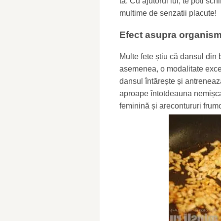
ta. Cu ajutorul lui, te poti sch
multime de senzatii placute!
Efect asupra organism
Multe fete știu că dansul din b
asemenea, o modalitate excel
dansul întărește și antrenează
aproape întotdeauna nemișcaț
feminină și arecontururi frum