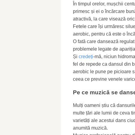
În timpul orelor, mușchii centu
primesc și ei o încărcare bun
atractivă, la care visează ori
Fetele care își urmăresc silue
aerobic, pentru că este o încă
O fată care dansează regulat 
problemele legate de apariția c
Și
credeți
-mă, niciun hidroma
fel de repede ca dansul din bu
aerobic le pune pe picioare s
ceea ce previne venele varic
Pe ce muzică se danse
Mulți oameni știu că dansuril
multe țări ale lumii de ceva 
varietăți ale acestui dans ciu
anumită muzică.