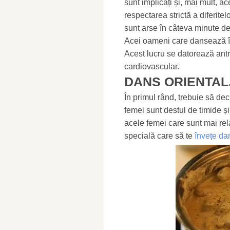
sunt implicați și, mai mult, ac
respectarea strictă a diferite
sunt arse în câteva minute de
Acei oameni care dansează în
Acest lucru se datorează antr
cardiovascular.
DANS ORIENTAL
În primul rând, trebuie să dec
femei sunt destul de timide și
acele femei care sunt mai rel
specială care să te
învețe da