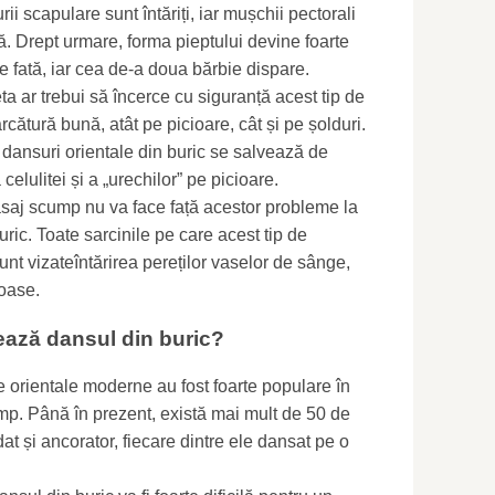
rii scapulare sunt întăriți, iar mușchii pectorali
ă. Drept urmare, forma pieptului devine foarte
ce fată, iar cea de-a doua bărbie dispare.
ta ar trebui să încerce cu siguranță acest tip de
rcătură bună, atât pe picioare, cât și pe șolduri.
dansuri orientale din buric se salvează de
elulitei și a „urechilor” pe picioare.
saj scump nu va face față acestor probleme la
ric. Toate sarcinile pe care acest tip de
unt vizateîntărirea pereților vaselor de sânge,
oase.
ază dansul din buric?
e orientale moderne au fost foarte populare în
timp. Până în prezent, există mai mult de 50 de
dat și ancorator, fiecare dintre ele dansat pe o