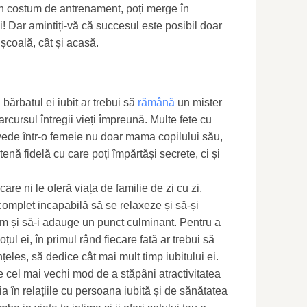
un costum de antrenament, poți merge în
i! Dar amintiți-vă că succesul este posibil doar
 școală, cât și acasă.
bărbatul ei iubit ar trebui să
rămână
un mister
arcursul întregii vieți împreună. Multe fete cu
vede într-o femeie nu doar mama copilului său,
nă fidelă cu care poți împărtăși secrete, ci și
are ni le oferă viața de familie de zi cu zi,
omplet incapabilă să se relaxeze și să-și
cum și să-i adauge un punct culminant. Pentru a
oțul ei, în primul rând fiecare fată ar trebui să
țeles, să dedice cât mai mult timp iubitului ei.
e cel mai vechi mod de a stăpâni atractivitatea
 în relațiile cu persoana iubită și de sănătatea