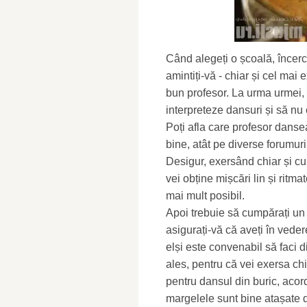
Când alegeți o școală, încerca
amintiți-vă - chiar și cel mai
bun profesor. La urma urmei, 
interpreteze dansuri și să nu 
Poți afla care profesor danse
bine, atât pe diverse forumuri
Desigur, exersând chiar și cu
vei obține mișcări lin și ritma
mai mult posibil.
Apoi trebuie să cumpărați un
asigurați-vă că aveți în vedere
elși este convenabil să faci d
ales, pentru că vei exersa ch
pentru dansul din buric, acord
margelele sunt bine atașate d