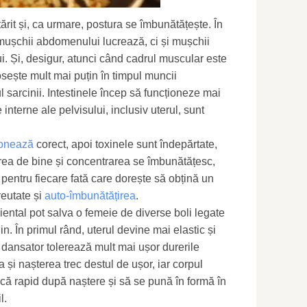
ărit și, ca urmare, postura se îmbunătățește. În
ușchii abdomenului lucrează, ci și mușchii
lui. Și, desigur, atunci când cadrul muscular este
osește mult mai puțin în timpul muncii
 sarcinii. Intestinele încep să funcționeze mai
interne ale pelvisului, inclusiv uterul, sunt
ionează
corect, apoi toxinele sunt îndepărtate,
area de bine și concentrarea se îmbunătățesc,
 pentru fiecare fată care dorește să obțină un
reutate și
auto-îmbunătățirea
.
iental pot salva o femeie de diverse boli legate
n. În primul rând, uterul devine mai elastic și
e dansator tolerează mult mai ușor durerile
na și nașterea trec destul de ușor, iar corpul
acă rapid după naștere și să se pună în formă în
l.