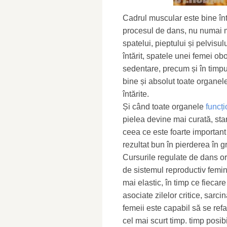
Cadrul muscular este bine înt
procesul de dans, nu numai m
spatelui, pieptului și pelvisu
întărit, spatele unei femei ob
sedentare, precum și în timpul
bine și absolut toate organele 
întărite.
Și când toate organele
funcț
pielea devine mai curată, st
ceea ce este foarte important
rezultat bun în pierderea în g
Cursurile regulate de dans or
de sistemul reproductiv femini
mai elastic, în timp ce fiecar
asociate zilelor critice, sarci
femeii este capabil să se ref
cel mai scurt timp. timp posibi