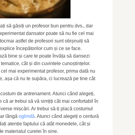
ți să găsiți un profesor bun pentru dvs., dar
 experimentat dansator poate să nu fie cel mai
tocmai astfel de profesori sunt obișnuiți să
explice începătorilor cum și ce se face.
ază bine și care te poate învăța să dansezi
 tematice, cât și din cuvintele cunoștințelor.
 cel mai experimentat profesor, prima dată nu
te, așa că nu te supăra, ci lucrează pe tine cât
 costum de antrenament. Atunci când alegeți,
 că ar trebui să vă simțiți cât mai confortabil în
iverse mișcări. Ar trebui să-ți placă costumul
iar lângă
oglindă
. Atunci când alegeți o centură
ați atenție faptului că atât monedele, cât și
e materialul curelei în sine.