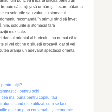
sul din buric va fi foarte dificilă pentru un
trebuie să simți și să urmărești fiecare bătaie a
fine cu șoldurile sau valuri cu stomacul.
t domeniu recomandă în primul rând să înveți
inile, șoldurile și stomacul fără
iții muzicale.
i dansul oriental al buricului, nu numai că te
ite și vei obține o siluetă grozavă, dar și vei
i putea aranja un adevărat spectacol oriental
entru alții?
gimnasticii pentru ochi
 cea mai bună pentru copilul tău
i atunci când este utilizat, cum se face
ilie este un plan convenabil și economic