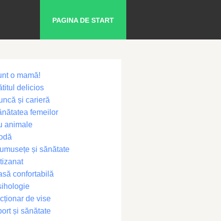
PAGINA DE START
unt o mamă!
titul delicios
ncă și carieră
nătatea femeilor
u animale
odă
umusețe și sănătate
tizanat
să confortabilă
ihologie
cționar de vise
ort și sănătate