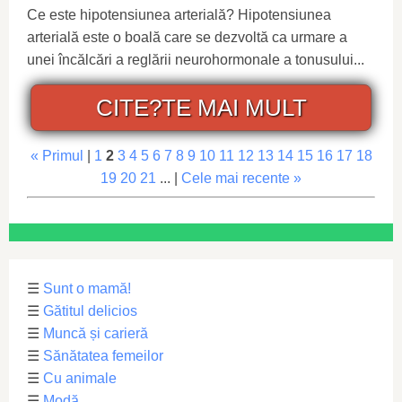
Ce este hipotensiunea arterială? Hipotensiunea
arterială este o boală care se dezvoltă ca urmare a
unei încălcări a reglării neurohormonale a tonusului...
CITE?TE MAI MULT
« Primul
|
1
2
3
4
5
6
7
8
9
10
11
12
13
14
15
16
17
18
19
20
21
... |
Cele mai recente »
☰
Sunt o mamă!
☰
Gătitul delicios
☰
Muncă și carieră
☰
Sănătatea femeilor
☰
Cu animale
☰
Modă