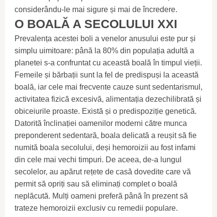
considerându-le mai sigure și mai de încredere.
O BOALĂ A SECOLULUI XXI
Prevalența acestei boli a venelor anusului este pur și
simplu uimitoare: până la 80% din populația adultă a
planetei s-a confruntat cu această boală în timpul vieții.
Femeile și bărbații sunt la fel de predispuși la această
boală, iar cele mai frecvente cauze sunt sedentarismul,
activitatea fizică excesivă, alimentația dezechilibrată și
obiceiurile proaste. Există și o predispoziție genetică.
Datorită înclinației oamenilor moderni către munca
preponderent sedentară, boala delicată a reușit să fie
numită boala secolului, deși hemoroizii au fost infami
din cele mai vechi timpuri. De aceea, de-a lungul
secolelor, au apărut rețete de casă dovedite care vă
permit să opriți sau să eliminați complet o boală
neplăcută. Mulți oameni preferă până în prezent să
trateze hemoroizii exclusiv cu remedii populare.