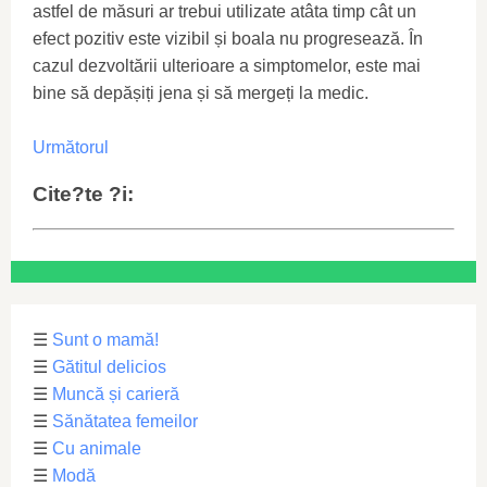
astfel de măsuri ar trebui utilizate atâta timp cât un
efect pozitiv este vizibil și boala nu progresează. În
cazul dezvoltării ulterioare a simptomelor, este mai
bine să depășiți jena și să mergeți la medic.
Următorul
Cite?te ?i:
☰
Sunt o mamă!
☰
Gătitul delicios
☰
Muncă și carieră
☰
Sănătatea femeilor
☰
Cu animale
☰
Modă