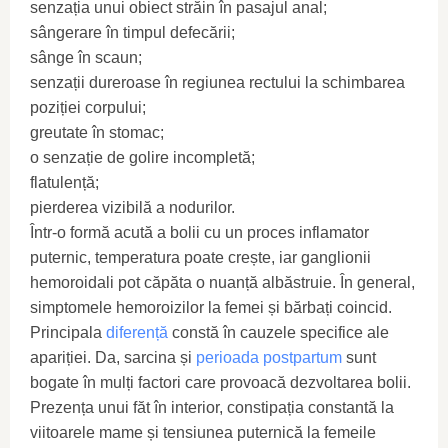
senzația unui obiect străin în pasajul anal;
sângerare în timpul defecării;
sânge în scaun;
senzații dureroase în regiunea rectului la schimbarea
poziției corpului;
greutate în stomac;
o senzație de golire incompletă;
flatulență;
pierderea vizibilă a nodurilor.
Într-o formă acută a bolii cu un proces inflamator
puternic, temperatura poate crește, iar ganglionii
hemoroidali pot căpăta o nuanță albăstruie. În general,
simptomele hemoroizilor la femei și bărbați coincid.
Principala
diferență
constă în cauzele specifice ale
apariției. Da, sarcina și
perioada
postpartum
sunt
bogate în mulți factori care provoacă dezvoltarea bolii.
Prezența unui făt în interior, constipația constantă la
viitoarele mame și tensiunea puternică la femeile