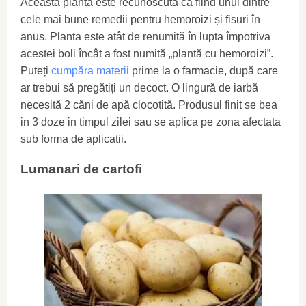
Această plantă este recunoscută ca fiind unul dintre
cele mai bune remedii pentru hemoroizi și fisuri în
anus. Planta este atât de renumită în lupta împotriva
acestei boli încât a fost numită „plantă cu hemoroizi”.
Puteți
cumpăra materii
prime la o farmacie, după care
ar trebui să pregătiți un decoct. O lingură de iarbă
necesită 2 căni de apă clocotită. Produsul finit se bea
in 3 doze in timpul zilei sau se aplica pe zona afectata
sub forma de aplicatii.
Lumanari de cartofi