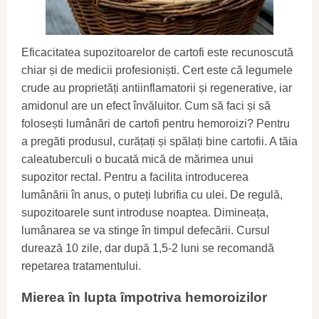
Eficacitatea supozitoarelor de cartofi este recunoscută
chiar și de medicii profesioniști. Cert este că legumele
crude au proprietăți antiinflamatorii și regenerative, iar
amidonul are un efect învăluitor. Cum să faci și să
folosești lumânări de cartofi pentru hemoroizi? Pentru
a pregăti produsul, curățați și spălați bine cartofii. A tăia
caleatuberculi o bucată mică de mărimea unui
supozitor rectal. Pentru a facilita introducerea
lumânării în anus, o puteți lubrifia cu ulei. De regulă,
supozitoarele sunt introduse noaptea. Dimineața,
lumânarea se va stinge în timpul defecării. Cursul
durează 10 zile, dar după 1,5-2 luni se recomandă
repetarea tratamentului.
Mierea în lupta împotriva hemoroizilor