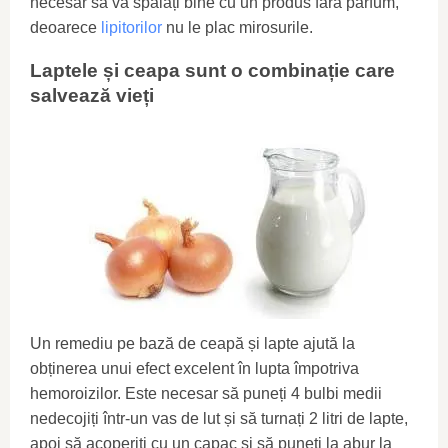
necesar să vă spălați bine cu un produs fără parfum,
deoarece
lipitorilor
nu le plac mirosurile.
Laptele și ceapa sunt o combinație care
salvează vieți
Un remediu pe bază de ceapă și lapte ajută la
obținerea unui efect excelent în lupta împotriva
hemoroizilor. Este necesar să puneți 4 bulbi medii
nedecojiți într-un vas de lut și să turnați 2 litri de lapte,
apoi să acoperiți cu un capac și să puneți la abur la