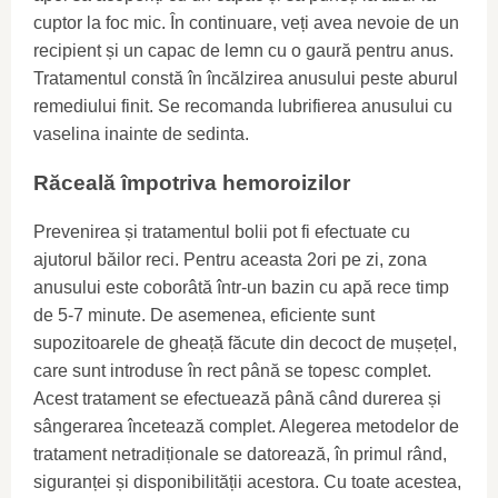
cuptor la foc mic. În continuare, veți avea nevoie de un
recipient și un capac de lemn cu o gaură pentru anus.
Tratamentul constă în încălzirea anusului peste aburul
remediului finit. Se recomanda lubrifierea anusului cu
vaselina inainte de sedinta.
Răceală împotriva hemoroizilor
Prevenirea și tratamentul bolii pot fi efectuate cu
ajutorul băilor reci. Pentru aceasta 2ori pe zi, zona
anusului este coborâtă într-un bazin cu apă rece timp
de 5-7 minute. De asemenea, eficiente sunt
supozitoarele de gheață făcute din decoct de mușețel,
care sunt introduse în rect până se topesc complet.
Acest tratament se efectuează până când durerea și
sângerarea încetează complet. Alegerea metodelor de
tratament netradiționale se datorează, în primul rând,
siguranței și disponibilității acestora. Cu toate acestea,