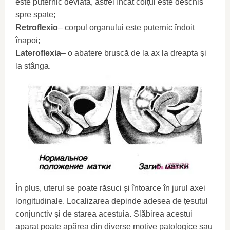
este puternic deviată, astfel încât colțul este deschis
spre spate;
Retroflexio
– corpul organului este puternic îndoit
înapoi;
Lateroflexia
– o abatere bruscă de la ax la dreapta și
la stânga.
În plus, uterul se poate răsuci și întoarce în jurul axei
longitudinale. Localizarea depinde adesea de țesutul
conjunctiv și de starea acestuia. Slăbirea acestui
aparat poate apărea din diverse motive patologice sau