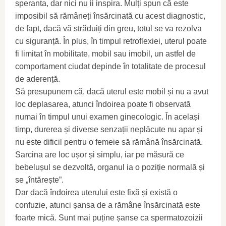
speranta, dar nici nu ii inspira. Mulți spun că este
imposibil să rămâneți însărcinată cu acest diagnostic,
de fapt, dacă vă străduiți din greu, totul se va rezolva
cu siguranță. În plus, în timpul retroflexiei, uterul poate
fi limitat în mobilitate, mobil sau imobil, un astfel de
comportament ciudat depinde în totalitate de procesul
de aderență.
Să presupunem că, dacă uterul este mobil și nu a avut
loc deplasarea, atunci îndoirea poate fi observată
numai în timpul unui examen ginecologic. În același
timp, durerea și diverse senzații neplăcute nu apar și
nu este dificil pentru o femeie să rămână însărcinată.
Sarcina are loc ușor și simplu, iar pe măsură ce
bebelușul se dezvoltă, organul ia o poziție normală și
se „întărește”.
Dar dacă îndoirea uterului este fixă ​​și există o
confuzie, atunci șansa de a rămâne însărcinată este
foarte mică. Sunt mai puține șanse ca spermatozoizii