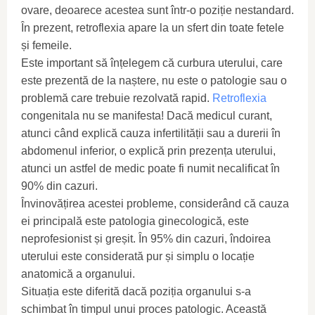
ovare, deoarece acestea sunt într-o poziție nestandard.
În prezent, retroflexia apare la un sfert din toate fetele
și femeile.
Este important să înțelegem că curbura uterului, care
este prezentă de la naștere, nu este o patologie sau o
problemă care trebuie rezolvată rapid.
Retroflexia
congenitala nu se manifesta! Dacă medicul curant,
atunci când explică cauza infertilității sau a durerii în
abdomenul inferior, o explică prin prezența uterului,
atunci un astfel de medic poate fi numit necalificat în
90% din cazuri.
Învinovățirea acestei probleme, considerând că cauza
ei principală este patologia ginecologică, este
neprofesionist și greșit. În 95% din cazuri, îndoirea
uterului este considerată pur și simplu o locație
anatomică a organului.
Situația este diferită dacă poziția organului s-a
schimbat în timpul unui proces patologic. Această