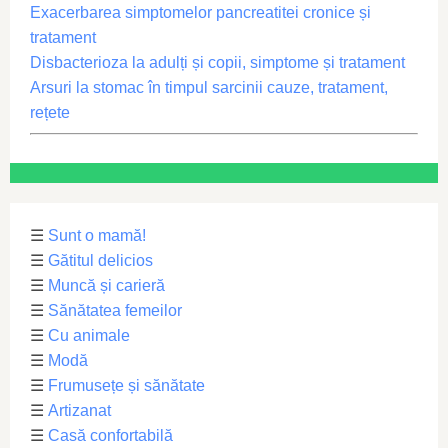
Exacerbarea simptomelor pancreatitei cronice și
tratament
Disbacterioza la adulți și copii, simptome și tratament
Arsuri la stomac în timpul sarcinii cauze, tratament,
rețete
☰
Sunt o mamă!
☰
Gătitul delicios
☰
Muncă și carieră
☰
Sănătatea femeilor
☰
Cu animale
☰
Modă
☰
Frumusețe și sănătate
☰
Artizanat
☰
Casă confortabilă