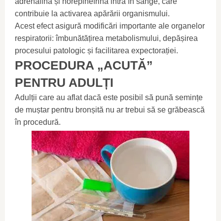
adrenalina și norepinefrina intră în sânge, care
contribuie la activarea apărării organismului.
Acest efect asigură modificări importante ale organelor
respiratorii: îmbunătățirea metabolismului, depășirea
procesului patologic și facilitarea expectorației.
PROCEDURA „ACUTĂ”
PENTRU ADULȚI
Adulții care au aflat dacă este posibil să pună semințe
de muștar pentru bronșită nu ar trebui să se grăbească
în procedură.