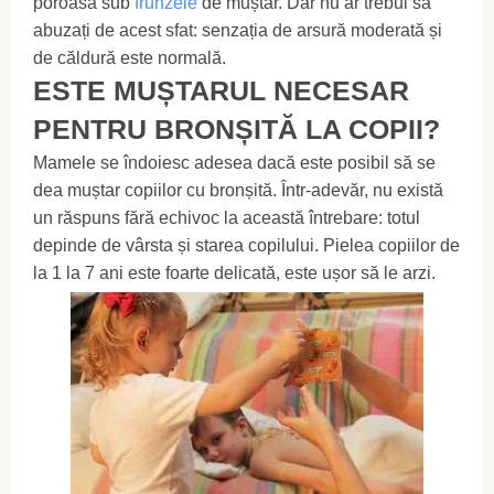
poroasă sub
frunzele
de muștar. Dar nu ar trebui să
abuzați de acest sfat: senzația de arsură moderată și
de căldură este normală.
ESTE MUȘTARUL NECESAR
PENTRU BRONȘITĂ LA COPII?
Mamele se îndoiesc adesea dacă este posibil să se
dea muștar copiilor cu bronșită. Într-adevăr, nu există
un răspuns fără echivoc la această întrebare: totul
depinde de vârsta și starea copilului. Pielea copiilor de
la 1 la 7 ani este foarte delicată, este ușor să le arzi.