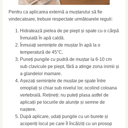
Pentru ca aplicarea externă a muștarului să fie
vindecatoare, trebuie respectate următoarele reguli:
Hidratează pielea de pe piept și spate cu o cârpă
înmuiată în apă caldă.
Înmuiați semințele de muștar în apă la o
temperatură de 45°C.
Puneți pungile cu pudră de muștar la 6-10 cm
sub clavicule pe piept, fără a atinge zona inimii și
a glandelor mamare.
Așezați semințele de muștar pe spate între
omoplați și chiar sub nivelul lor, ocolind coloana
vertebrală. Rețineți: nu puteți plasa astfel de
aplicații pe locurile de alunițe și semne de
naștere.
După aplicare, udați pungile cu un burete și
acoperiți locul pe care îl încălziți cu un prosop