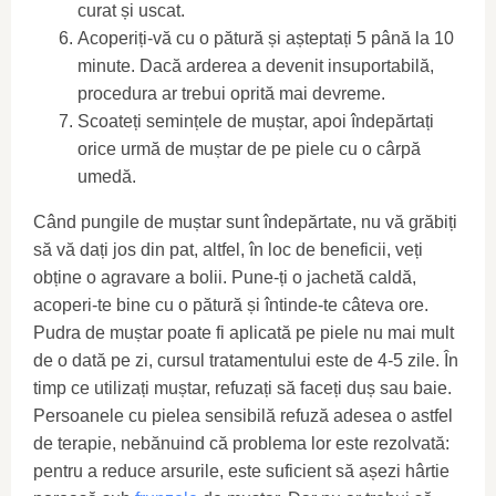
curat și uscat.
Acoperiți-vă cu o pătură și așteptați 5 până la 10
minute. Dacă arderea a devenit insuportabilă,
procedura ar trebui oprită mai devreme.
Scoateți semințele de muștar, apoi îndepărtați
orice urmă de muștar de pe piele cu o cârpă
umedă.
Când pungile de muștar sunt îndepărtate, nu vă grăbiți
să vă dați jos din pat, altfel, în loc de beneficii, veți
obține o agravare a bolii. Pune-ți o jachetă caldă,
acoperi-te bine cu o pătură și întinde-te câteva ore.
Pudra de muștar poate fi aplicată pe piele nu mai mult
de o dată pe zi, cursul tratamentului este de 4-5 zile. În
timp ce utilizați muștar, refuzați să faceți duș sau baie.
Persoanele cu pielea sensibilă refuză adesea o astfel
de terapie, nebănuind că problema lor este rezolvată:
pentru a reduce arsurile, este suficient să așezi hârtie