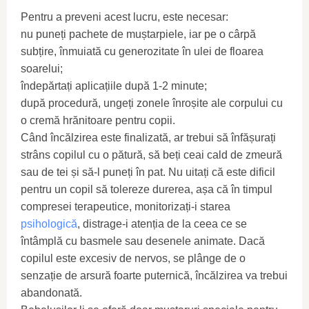
Pentru a preveni acest lucru, este necesar:
nu puneți pachete de muștarpiele, iar pe o cârpă
subțire, înmuiată cu generozitate în ulei de floarea
soarelui;
îndepărtați aplicațiile după 1-2 minute;
după procedură, ungeți zonele înroșite ale corpului cu
o cremă hrănitoare pentru copii.
Când încălzirea este finalizată, ar trebui să înfășurați
strâns copilul cu o pătură, să beți ceai cald de zmeură
sau de tei și să-l puneți în pat. Nu uitați că este dificil
pentru un copil să tolereze durerea, așa că în timpul
compresei terapeutice, monitorizați-i starea
psihologică
, distrage-i atenția de la ceea ce se
întâmplă cu basmele sau desenele animate. Dacă
copilul este excesiv de nervos, se plânge de o
senzație de arsură foarte puternică, încălzirea va trebui
abandonată.