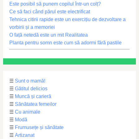
Este posibil să punem copilul într-un colț?
Ce să faci când părul este electrificat
Tehnica citirii rapide este un exercițiu de dezvoltare a
vorbirii și a memoriei
O față netedă este un mit Realitatea
Planta pentru somn este cum să adormi fără pastile
☰
Sunt o mamă!
☰
Gătitul delicios
☰
Muncă și carieră
☰
Sănătatea femeilor
☰
Cu animale
☰
Modă
☰
Frumusețe și sănătate
☰
Artizanat