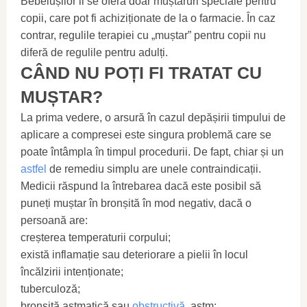
Bebelușilor li se oferă doar muștaruri speciale pentru
copii, care pot fi achiziționate de la o farmacie. În caz
contrar, regulile terapiei cu „muștar” pentru copii nu
diferă de regulile pentru adulți.
CÂND NU POȚI FI TRATAT CU
MUȘTAR?
La prima vedere, o arsură în cazul depășirii timpului de
aplicare a compresei este singura problemă care se
poate întâmpla în timpul procedurii. De fapt, chiar și un
astfel
de remediu simplu are unele contraindicații.
Medicii răspund la întrebarea dacă este posibil să
puneți muștar în bronșită în mod negativ, dacă o
persoană are:
creșterea temperaturii corpului;
există inflamație sau deteriorare a pielii în locul
încălzirii intenționate;
tuberculoză;
bronșită astmatică sau
obstructivă
, astm;