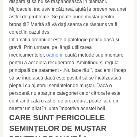
dispară și să nu se răspândească în plămâni.
Mijloacele, inclusiv încălzirea, ajută la prevenirea unei
astfel de probleme. Se poate pune muștar pentru
bronșită? Merită să vă dați seama ce răspuns va fi
corect în cazul dvs.
Inflamația bronhiilor este o patologie periculoasă și
gravă. Prin urmare, pe lângă utilizarea
medicamentelor,
oamenii
caută metode suplimentare
pentru a accelera recuperarea. Amintindu-și regula
principală de tratament - „Nu face rău!”, pacienții încep
să se îndoiască dacă este posibil să se încălzească
pieptul cu ajutorul semințelor de muștar. Dacă o
persoană nu aparține categoriei celor cărora le este
contraindicată o astfel de procedură, poate face din
muștar un aliat în lupta împotriva acestei boli.
CARE SUNT PERICOLELE
SEMINȚELOR DE MUȘTAR