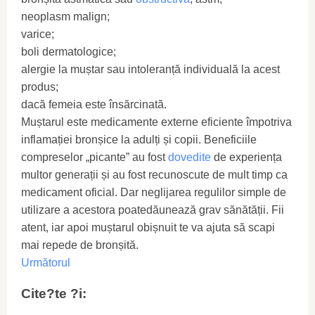
neoplasm malign;
varice;
boli dermatologice;
alergie la muștar sau intoleranță individuală la acest
produs;
dacă femeia este însărcinată.
Muștarul este medicamente externe eficiente împotriva
inflamației bronșice la adulți și copii. Beneficiile
compreselor „picante” au fost
dovedite
de experiența
multor generații și au fost recunoscute de mult timp ca
medicament oficial. Dar neglijarea regulilor simple de
utilizare a acestora poatedăunează grav sănătății. Fii
atent, iar apoi muștarul obișnuit te va ajuta să scapi
mai repede de bronșită.
Următorul
Cite?te ?i: