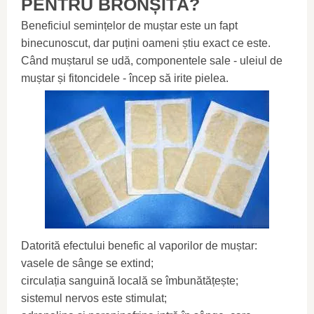
PENTRU BRONȘITĂ?
Beneficiul semințelor de muștar este un fapt
binecunoscut, dar puțini oameni știu exact ce este.
Când muștarul se udă, componentele sale - uleiul de
muștar și fitoncidele - încep să irite pielea.
Datorită efectului benefic al vaporilor de muștar:
vasele de sânge se extind;
circulația sanguină locală se îmbunătățește;
sistemul nervos este stimulat;