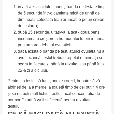
în a 6-a zi a ciclului, puneți banda de testare timp
de 5 secunde într-o cantitate mică de urină de
dimineață colectată (sau aruncați-o pe un creion
de testare);
după 15 secunde, uitați-vă la test - două benzi
înseamnă o creștere a hormonului lutein în urină,
prin urmare, debutul ovulației;
dacă există o bandă pe test, atunci ovulația nu a
avut loc încă, testul trebuie repetat dimineața și
seara în fiecare zi până la rezultat sau până în a
22-a zi a ciclului.
Pentru ca testul să funcționeze corect, trebuie să vă
abțineți de la a merge la toaletă timp de cel puțin 4 ore
și să nu beți mult lichid - astfel încât concentrația de
hormon în urină va fi suficientă pentru rezultatul
testului.
CE SĂ FACI DACĂ NU EXISTĂ