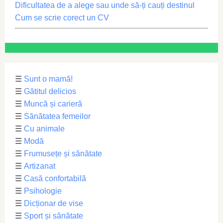
Dificultatea de a alege sau unde să-ți cauți destinul
Cum se scrie corect un CV
☰
Sunt o mamă!
☰
Gătitul delicios
☰
Muncă și carieră
☰
Sănătatea femeilor
☰
Cu animale
☰
Modă
☰
Frumusețe și sănătate
☰
Artizanat
☰
Casă confortabilă
☰
Psihologie
☰
Dicționar de vise
☰
Sport și sănătate