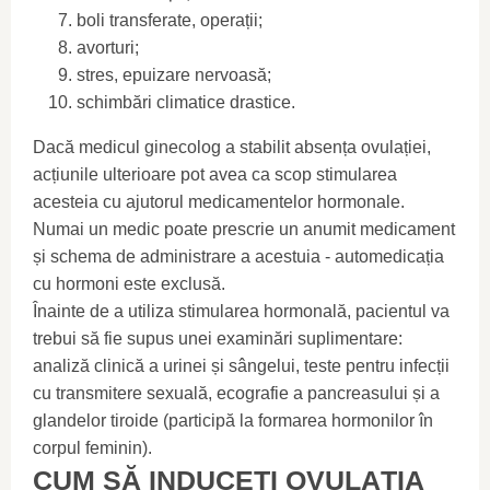
boli transferate, operații;
avorturi;
stres, epuizare nervoasă;
schimbări climatice drastice.
Dacă medicul ginecolog a stabilit absența ovulației,
acțiunile ulterioare pot avea ca scop stimularea
acesteia cu ajutorul medicamentelor hormonale.
Numai un medic poate prescrie un anumit medicament
și schema de administrare a acestuia - automedicația
cu hormoni este exclusă.
Înainte de a utiliza stimularea hormonală, pacientul va
trebui să fie supus unei examinări suplimentare:
analiză clinică a urinei și sângelui, teste pentru infecții
cu transmitere sexuală, ecografie a pancreasului și a
glandelor tiroide (participă la formarea hormonilor în
corpul feminin).
CUM SĂ INDUCEȚI OVULAȚIA