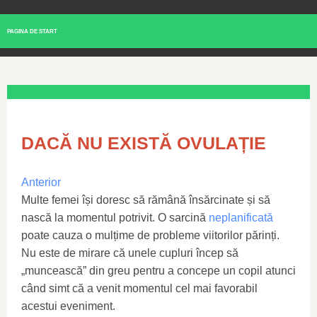
PAGINA DE START
DACĂ NU EXISTĂ OVULAȚIE
Anterior
Multe femei își doresc să rămână însărcinate și să
nască la momentul potrivit. O sarcină
neplanificată
poate cauza o mulțime de probleme viitorilor părinți.
Nu este de mirare că unele cupluri încep să
„muncească” din greu pentru a concepe un copil atunci
când simt că a venit momentul cel mai favorabil
acestui eveniment.