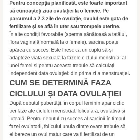
Pentru concepția planificată, este foarte important
să cunoașteți ziua ovulației la o femeie. Pe
parcursul a 2-3 zile de ovulație, ovulul este gata de
fertilizare și se află în uter sau trompele uterine.
În alte condiții favorabile (sperma sănătoasă a tatălui,
flora vaginală normală la o femeie), sarcina poate
apărea cu succes. Este firesc ca un cuplu să-și
adapteze viața sexuală la fazele ciclului menstrual al
unei femei și pentru aceasta trebuie să calculați
independent data ovulației: din prima zi a menstruației.
CUM SE DETERMINĂ FAZA
CICLULUI ȘI DATA OVULAȚIEI
După debutul pubertății, în corpul feminin apar ciclic
trei faze ale ciclului menstrual: foliculară, ovulativă și
luteală. Pentru debutul cu succes al sarcinii în timpul
fazei ovulatorii, foliculul unuia dintre ovare trebuie să
elibereze un ovul matur care va fi fertilizat de un