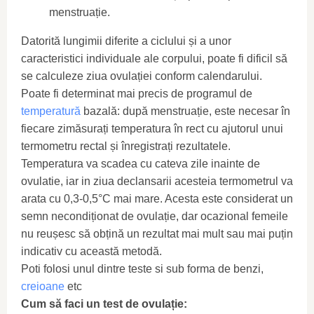
menstruație.
Datorită lungimii diferite a ciclului și a unor
caracteristici individuale ale corpului, poate fi dificil să
se calculeze ziua ovulației conform calendarului.
Poate fi determinat mai precis de programul de
temperatură
bazală: după menstruație, este necesar în
fiecare zimăsurați temperatura în rect cu ajutorul unui
termometru rectal și înregistrați rezultatele.
Temperatura va scadea cu cateva zile inainte de
ovulatie, iar in ziua declansarii acesteia termometrul va
arata cu 0,3-0,5°C mai mare. Acesta este considerat un
semn necondiționat de ovulație, dar ocazional femeile
nu reușesc să obțină un rezultat mai mult sau mai puțin
indicativ cu această metodă.
Poti folosi unul dintre teste si sub forma de benzi,
creioane
etc
Cum să faci un test de ovulație: