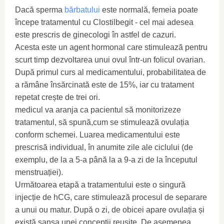
Dacă sperma
bărbatului
este normală, femeia poate
începe tratamentul cu Clostilbegit - cel mai adesea
este prescris de ginecologi în astfel de cazuri.
Acesta este un agent hormonal care stimulează pentru
scurt timp dezvoltarea unui ovul într-un folicul ovarian.
După primul curs al medicamentului, probabilitatea de
a rămâne însărcinată este de 15%, iar cu tratament
repetat crește de trei ori.
medicul va aranja ca pacientul să monitorizeze
tratamentul, să spună,cum se stimulează ovulația
conform schemei. Luarea medicamentului este
prescrisă individual, în anumite zile ale ciclului (de
exemplu, de la a 5-a până la a 9-a zi de la începutul
menstruației).
Următoarea etapă a tratamentului este o singură
injecție de hCG, care stimulează procesul de separare
a unui ou matur. După o zi, de obicei apare ovulația și
există șansa unei concepții reușite. De asemenea,