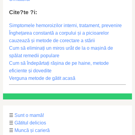
Cite?te ?i:
Simptomele hemoroizilor interni, tratament, prevenire
Înghețarea constantă a corpului și a picioarelor
cauzează și metode de corectare a stării
Cum să eliminați un miros urât de la o mașină de
spălat remedii populare
Cum să îndepărtați rășina de pe haine, metode
eficiente și dovedite
Verguna metode de gătit acasă
☰
Sunt o mamă!
☰
Gătitul delicios
☰
Muncă și carieră