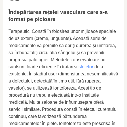
Îndepărtarea rețelei vasculare care s-a
format pe picioare
Terapeutic. Constă în folosirea unor mijloace speciale
de uz extern (creme, unguente). Această serie de
medicamente vă permite să opriți durerea și umflarea,
să îmbunătățiți circulația sângelui și să preveniți
progresia patologiei. Metodele conservatoare nu
suntsunt foarte eficiente în tratarea
stelelor
deja
existente. În stadiul ușor (dimensiunea nesemnificativă
a defectului, detectată în timp util, fără ruperea
vaselor), se utilizează iontoforeza. Acest tip de
procedură nu trebuie efectuată într-o instituție
medicală. Multe saloane de înfrumusețare oferă
servicii similare. Procedura constă în efectul curentului
continuu, care favorizează pătrunderea
medicamentelor în piele. Iontoforeza este prescrisă în