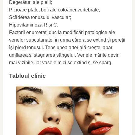
Degerături ale pielii;
Picioare plate, boli ale coloanei vertebrale;
Scăderea tonusului vascular;
Hipovitaminoza R și C.
Factorii enumerați duc la modificări patologice ale
venelor subcutanate, în urma cărora se extind și pereții
își pierd tonusul. Tensiunea arterială crește, apar
umflarea și stagnarea sângelui. Venele mărite devin
mai vizibile, iar vasele mici se extind și se sparg.
Tabloul clinic