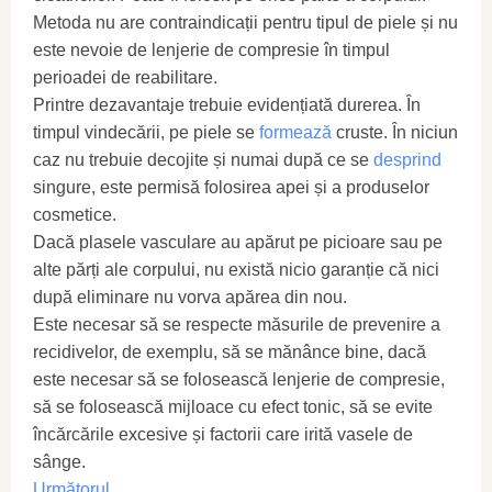
Metoda nu are contraindicații pentru tipul de piele și nu
este nevoie de lenjerie de compresie în timpul
perioadei de reabilitare.
Printre dezavantaje trebuie evidențiată durerea. În
timpul vindecării, pe piele se
formează
cruste. În niciun
caz nu trebuie decojite și numai după ce se
desprind
singure, este permisă folosirea apei și a produselor
cosmetice.
Dacă plasele vasculare au apărut pe picioare sau pe
alte părți ale corpului, nu există nicio garanție că nici
după eliminare nu vorva apărea din nou.
Este necesar să se respecte măsurile de prevenire a
recidivelor, de exemplu, să se mănânce bine, dacă
este necesar să se folosească lenjerie de compresie,
să se folosească mijloace cu efect tonic, să se evite
încărcările excesive și factorii care irită vasele de
sânge.
Următorul