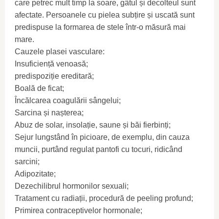
care petrec mult timp la soare, gâtul și decolteul sunt
afectate. Persoanele cu pielea subțire și uscată sunt
predispuse la formarea de stele într-o măsură mai
mare.
Cauzele plasei vasculare:
Insuficiență venoasă;
predispoziție ereditară;
Boală de ficat;
Încălcarea coagulării sângelui;
Sarcina și nașterea;
Abuz de solar, insolație, saune și băi fierbinți;
Sejur lungstând în picioare, de exemplu, din cauza
muncii, purtând regulat pantofi cu tocuri, ridicând
sarcini;
Adipozitate;
Dezechilibrul hormonilor sexuali;
Tratament cu radiații, procedură de peeling profund;
Primirea contraceptivelor hormonale;