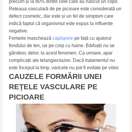
precum și la 80% dintre cele care au născut un copil.
Rețeaua vasculară de pe picioare este considerată un
defect cosmetic, dar este și un fel de simptom care
indică faptul că organismul este expus la influențe
negative.
Femeile maschează
capilarele
pe față cu ajutorul
fondului de ten, iar pe corp cu haine. Bărbații nu se
gândesc deloc la acest fenomen. Ca urmare, apar
complicații ale telangiectaziei. Dacă tratamentul nu
este început la timp, varicele nu pot fi evitate pe viitor.
CAUZELE FORMĂRII UNEI
REȚELE VASCULARE PE
PICIOARE