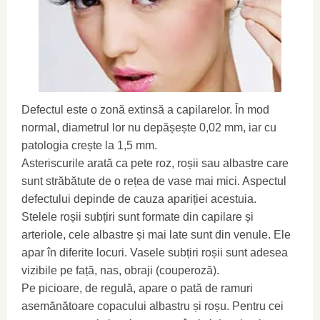
Defectul este o zonă extinsă a capilarelor. În mod
normal, diametrul lor nu depășește 0,02 mm, iar cu
patologia crește la 1,5 mm.
Asteriscurile arată ca pete roz, roșii sau albastre care
sunt străbătute de o rețea de vase mai mici. Aspectul
defectului depinde de cauza apariției acestuia.
Stelele roșii subțiri sunt formate din capilare și
arteriole, cele albastre și mai late sunt din venule. Ele
apar în diferite locuri. Vasele subțiri roșii sunt adesea
vizibile pe față, nas, obraji (couperoză).
Pe picioare, de regulă, apare o pată de ramuri
asemănătoare copacului albastru și roșu. Pentru cei