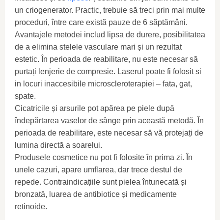
un criogenerator. Practic, trebuie să treci prin mai multe
proceduri, între care există pauze de 6 săptămâni.
Avantajele metodei includ lipsa de durere, posibilitatea
de a elimina stelele vasculare mari și un rezultat
estetic. În perioada de reabilitare, nu este necesar să
purtați lenjerie de compresie. Laserul poate fi folosit si
in locuri inaccesibile microscleroterapiei – fata, gat,
spate.
Cicatricile și arsurile pot apărea pe piele după
îndepărtarea vaselor de sânge prin această metodă. În
perioada de reabilitare, este necesar să vă protejați de
lumina directă a soarelui.
Produsele cosmetice nu pot fi folosite în prima zi. În
unele cazuri, apare umflarea, dar trece destul de
repede. Contraindicațiile sunt pielea întunecată și
bronzată, luarea de antibiotice și medicamente
retinoide.