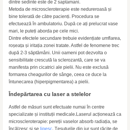
dintre sedinte este de 2 saptamani.
Metoda de microscleroterapie este nedureroasă și
bine tolerată de către pacienți. Procedura se
efectuează în ambulatoriu. După ce ați prelucrat vase
mari, le puteți aborda pe cele mici.
Dintre efectele secundare trebuie evidențiate umflarea,
roșeața și iritația zonei tratate. Astfel de fenomene trec
după 2-3 săptămâni. Unii oameni pot dezvolta o
sensibilitate crescută la sclerozantă, care se va
manifesta prin cicatrici ale pielii. Nu este exclusă
formarea cheagurilor de sânge, ceea ce duce la
întunecarea (hiperpigmentarea) a pielii.
Îndepărtarea cu laser a stelelor
Astfel de măsuri sunt efectuate numai în centre
specializate și instituții medicale.Laserul acționează ca
microscleroterapie: pereții vaselor absorb radiația, se
încălzesc și se
lipesc
. Țesuturile din jur sunt răcite de