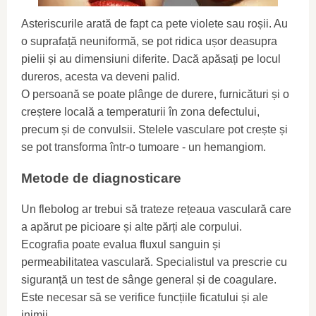
Asteriscurile arată de fapt ca pete violete sau roșii. Au
o suprafață neuniformă, se pot ridica ușor deasupra
pielii și au dimensiuni diferite. Dacă apăsați pe locul
dureros, acesta va deveni palid.
O persoană se poate plânge de durere, furnicături și o
creștere locală a temperaturii în zona defectului,
precum și de convulsii. Stelele vasculare pot crește și
se pot transforma într-o tumoare - un hemangiom.
Metode de diagnosticare
Un flebolog ar trebui să trateze rețeaua vasculară care
a apărut pe picioare și alte părți ale corpului.
Ecografia poate evalua fluxul sanguin și
permeabilitatea vasculară. Specialistul va prescrie cu
siguranță un test de sânge general și de coagulare.
Este necesar să se verifice funcțiile ficatului și ale
inimii.