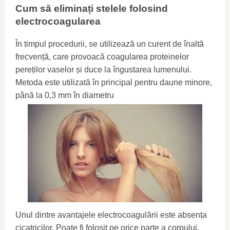
Cum să eliminați stelele folosind
electrocoagularea
În timpul procedurii, se utilizează un curent de înaltă
frecvență, care provoacă coagularea proteinelor
pereților vaselor și duce la îngustarea lumenului.
Metoda este utilizată în principal pentru daune minore,
până la 0,3 mm în diametru
Unul dintre avantajele electrocoagulării este absența
cicatricilor. Poate fi folosit pe orice parte a corpului.