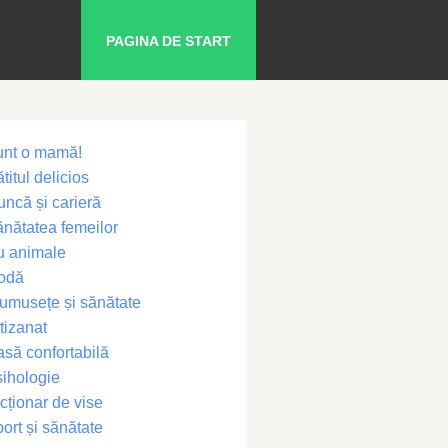
PAGINA DE START
unt o mamă!
titul delicios
ncă și carieră
nătatea femeilor
u animale
odă
umusețe și sănătate
tizanat
să confortabilă
ihologie
cționar de vise
ort și sănătate