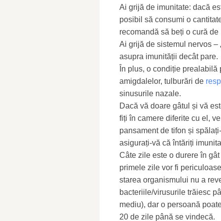
Ai grijă de imunitate: dacă e
posibil să consumi o cantitate
recomandă să beți o cură de i
Ai grijă de sistemul nervos –
asupra imunității decât pare.
În plus, o condiție prealabilă
amigdalelor, tulburări de
resp
sinusurile nazale.
Dacă vă doare gâtul și vă este
fiți în camere diferite cu el, 
pansament de tifon și spălați
asigurați-vă că întăriți imunit
Câte zile este o durere în gâ
primele zile vor fi periculoa
starea organismului nu a reven
bacteriile/virusurile trăiesc
mediu), dar o persoană poate 
20 de zile până se vindecă.