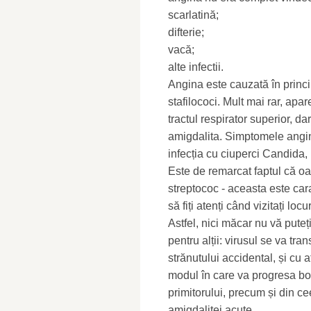
scarlatină;
difterie;
vacă;
alte infectii.
Angina este cauzată în princi
stafilococi. Mult mai rar, ap
tractul respirator superior, da
amigdalita. Simptomele angin
infecția cu ciuperci Candida, 
Este de remarcat faptul că oam
streptococ - aceasta este cara
să fiți atenți când vizitați l
Astfel, nici măcar nu vă pute
pentru alții: virusul se va tran
strănutului accidental, și cu a
modul în care va progresa bo
primitorului, precum și din c
amigdalitei acute.