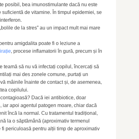
ste posibil, bea imunostimulante dacă nu este
 suficientă de vitamine. În timpul epidemiei, se
nterferon.
 „bolile de la stres” au un impact mult mai mare
 pentru amigdalita poate fi o leziune a
irație
, procese inflamatorii în gură, precum și în
 teamă să nu vă infectați copilul, încercați să
ventilați mai des zonele comune, purtați un
-vă mâinile înainte de contact și, de asemenea,
atea copilului.
t contagioasă? Dacă iei antibiotice, doar
se, iar apoi agentul patogen moare, chiar dacă
it încă la normal. Cu tratamentul tradițional,
 până la o săptămână (aproximativ termenul
fi periculoasă pentru alții timp de aproximativ