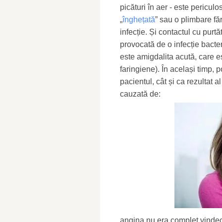
picături în aer - este pericu
„
înghețată
” sau o plimbare fă
infecție. Și contactul cu purtă
provocată de o infecție bacte
este amigdalita acută, care es
faringiene). În același timp, po
pacientul, cât și ca rezultat a
cauzată de:
angina nu era complet vindec