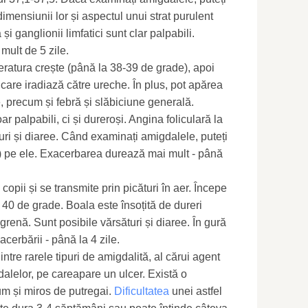
imensiunii lor și aspectul unui strat purulent
și ganglionii limfatici sunt clar palpabili.
mult de 5 zile.
peratura crește (până la 38-39 de grade), apoi
e care iradiază către ureche. În plus, pot apărea
e, precum și febră și slăbiciune generală.
ar palpabili, ci și dureroși. Angina foliculară la
ri și diaree. Când examinați amigdalele, puteți
) pe ele. Exacerbarea durează mai mult - până
 copii și se transmite prin picături în aer. Începe
 40 de grade. Boala este însoțită de dureri
igrenă. Sunt posibile vărsături și diaree. În gură
acerbării - până la 4 zile.
tre rarele tipuri de amigdalită, al cărui agent
alelor, pe careapare un ulcer. Există o
um și miros de putregai.
Dificultatea
unei astfel