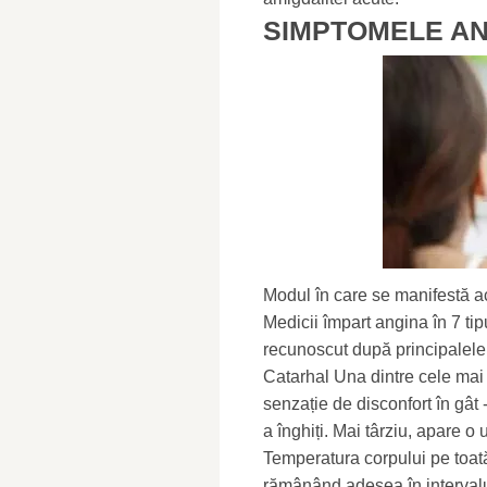
SIMPTOMELE ANG
Modul în care se manifestă a
Medicii împart angina în 7 tipu
recunoscut după principalele 
Catarhal Una dintre cele mai
senzație de disconfort în gât
a înghiți. Mai târziu, apare o 
Temperatura corpului pe toat
rămânând adesea în intervalu