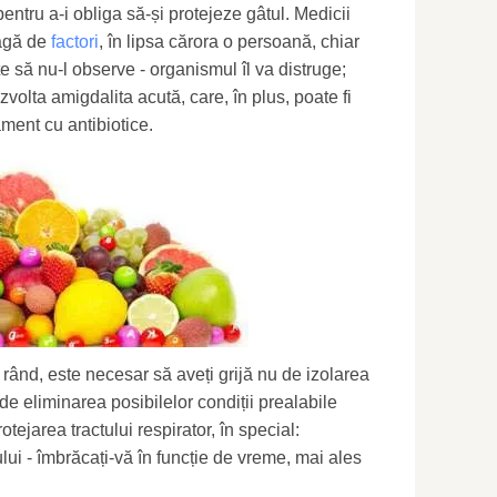
pentru a-i obliga să-și protejeze gâtul. Medicii
eagă de
factori
, în lipsa cărora o persoană, chiar
te să nu-l observe - organismul îl va distruge;
zvolta amigdalita acută, care, în plus, poate fi
ament cu antibiotice.
 rând, este necesar să aveți grijă nu de izolarea
 de eliminarea posibilelor condiții prealabile
otejarea tractului respirator, în special:
lui - îmbrăcați-vă în funcție de vreme, mai ales