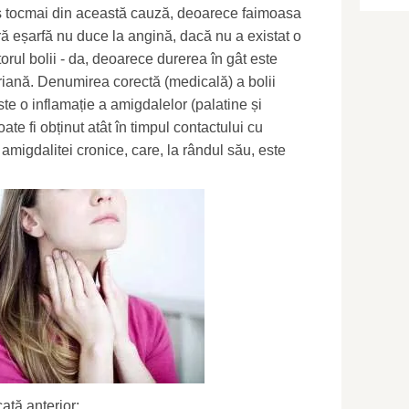
los tocmai din această cauză, deoarece faimoasa
ră eșarfă nu duce la angină, dacă nu a existat o
torul bolii - da, deoarece durerea în gât este
riană. Denumirea corectă (medicală) a bolii
te o inflamație a amigdalelor (palatine și
ate fi obținut atât în ​​timpul contactului cu
l amigdalitei cronice, care, la rândul său, este
ată anterior;