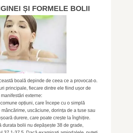
INEI ȘI FORMELE BOLII
ceastă boală depinde de ceea ce a provocat-o.
ri principale, fiecare dintre ele fiind ușor de
manifestări externe:
 comune opțiuni, care începe cu o simplă
 - mâncărime, uscăciune, dorința de a tuse sau
ușoară durere, care poate crește la înghițire.
ă durata bolii nu depășește 38 de grade,
l 37,1-37,5. Dacă examinați amigdalele, puteți