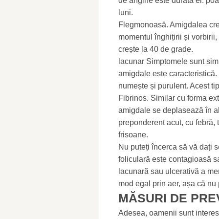
de angine este durata ei: po
luni.
Flegmonoasă. Amigdalea creșt
momentul înghițirii și vorbiri
crește la 40 de grade.
lacunar Simptomele sunt simil
amigdale este caracteristică
numește și purulent. Acest tip
Fibrinos. Similar cu forma ex
amigdale se deplasează în alt
preponderent acut, cu febră, 
frisoane.
Nu puteți încerca să vă dați 
foliculară este contagioasă sa
lacunară sau ulcerativă a mem
mod egal prin aer, așa că nu p
MĂSURI DE PRE
Adesea, oamenii sunt interes