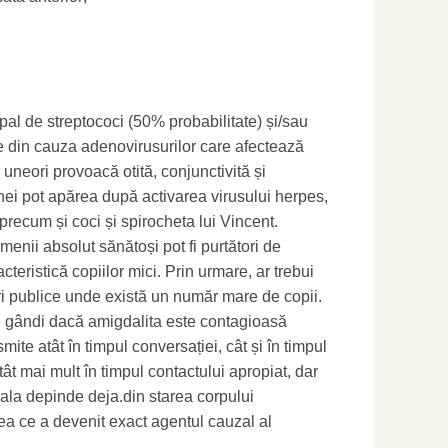
pal de streptococi (50% probabilitate) și/sau
are din cauza adenovirusurilor care afectează
r uneori provoacă otită, conjunctivită și
ei pot apărea după activarea virusului herpes,
precum și coci și spirocheta lui Vincent.
enii absolut sănătoși pot fi purtători de
cteristică copiilor mici. Prin urmare, ar trebui
ocuri publice unde există un număr mare de copii.
ți gândi dacă amigdalita este contagioasă
smite atât în ​​timpul conversației, cât și în timpul
tât mai mult în timpul contactului apropiat, dar
ala depinde deja.din starea corpului
eea ce a devenit exact agentul cauzal al