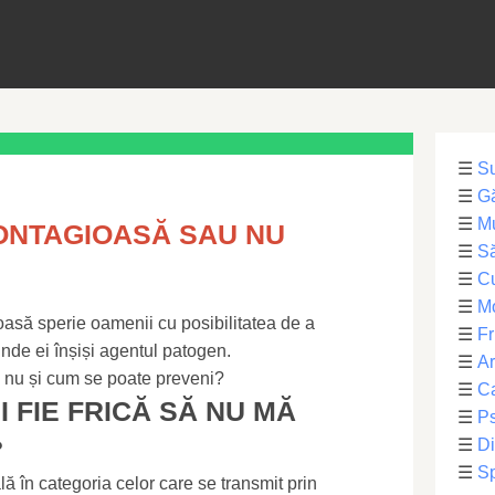
☰
S
☰
Gă
☰
Mu
ONTAGIOASĂ SAU NU
☰
Să
☰
C
☰
M
ioasă sperie oamenii cu posibilitatea de a
☰
Fr
inde ei înșiși agentul patogen.
☰
Ar
 nu și cum se poate preveni?
☰
Ca
I FIE FRICĂ SĂ NU MĂ
☰
Ps
?
☰
Di
☰
Sp
lă în categoria celor care se transmit prin