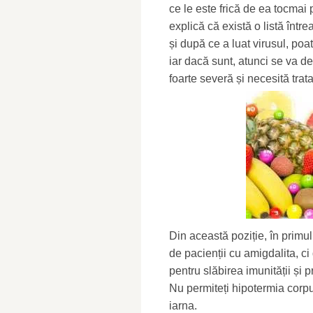
ce le este frică de ea tocmai 
explică că există o listă într
și după ce a luat virusul, poa
iar dacă sunt, atunci se va de
foarte severă și necesită trat
Din această poziție, în primul
de pacienții cu amigdalita, ci
pentru slăbirea imunității și pr
Nu permiteți hipotermia corpu
iarna.