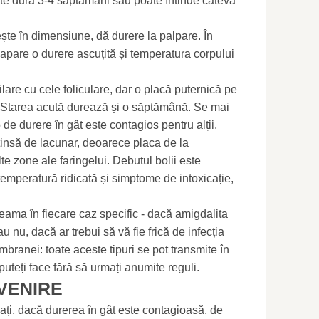
ate dura 3-4 săptămâni sau poate întinde câteva
e în dimensiune, dă durere la palpare. În
i, apare o durere ascuțită și temperatura corpului
are cu cele foliculare, dar o placă puternică pe
. Starea acută durează și o săptămână. Se mai
 de durere în gât este contagios pentru alții.
tinsă de lacunar, deoarece placa de la
e zone ale faringelui. Debutul bolii este
temperatură ridicată și simptome de intoxicație,
seama în fiecare caz specific - dacă amigdalita
u nu, dacă ar trebui să vă fie frică de infecția
branei: toate aceste tipuri se pot transmite în
uteți face fără să urmați anumite reguli.
VENIRE
ați, dacă durerea în gât este contagioasă, de