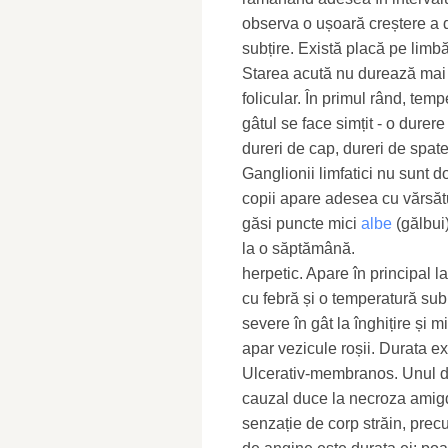
observa o ușoară creștere a d
subțire. Există placă pe limbă 
Starea acută nu durează mai 
folicular. În primul rând, tem
gâtul se face simțit - o durer
dureri de cap, dureri de spat
Ganglionii limfatici nu sunt do
copii apare adesea cu vărsătu
găsi puncte mici
albe
(gălbui
la o săptămână.
herpetic. Apare în principal la
cu febră și o temperatură sub
severe în gât la înghițire și m
apar vezicule roșii. Durata ex
Ulcerativ-membranos. Unul din
cauzal duce la necroza amigd
senzație de corp străin, prec