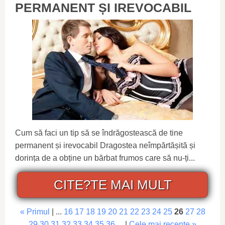
PERMANENT ȘI IREVOCABIL
Cum să faci un tip să se îndrăgostească de tine
permanent și irevocabil Dragostea neîmpărtășită și
dorința de a obține un bărbat frumos care să nu-ți...
CITE?TE MAI MULT
« Primul
| ...
16
17
18
19
20
21
22
23
24
25
26
27
28
29
30
31
32
33
34
35
36
... |
Cele mai recente »