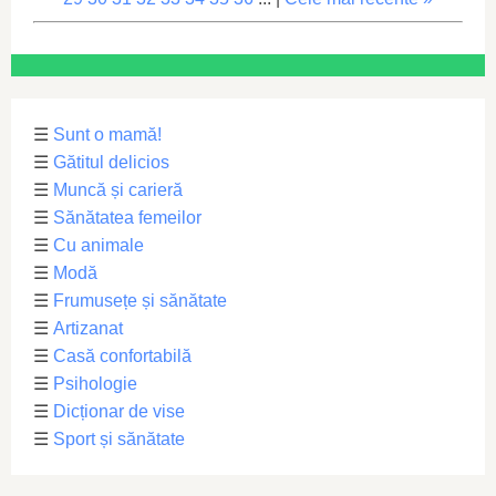
☰
Sunt o mamă!
☰
Gătitul delicios
☰
Muncă și carieră
☰
Sănătatea femeilor
☰
Cu animale
☰
Modă
☰
Frumusețe și sănătate
☰
Artizanat
☰
Casă confortabilă
☰
Psihologie
☰
Dicționar de vise
☰
Sport și sănătate