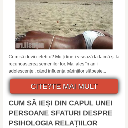
Cum să devii celebru? Mulți tineri visează la faimă și la
recunoașterea semenilor lor. Mai ales în anii
adolescenței, când influența părinților slăbește...
CITE?TE MAI MULT
CUM SĂ IEȘI DIN CAPUL UNEI
PERSOANE SFATURI DESPRE
PSIHOLOGIA RELAȚIILOR