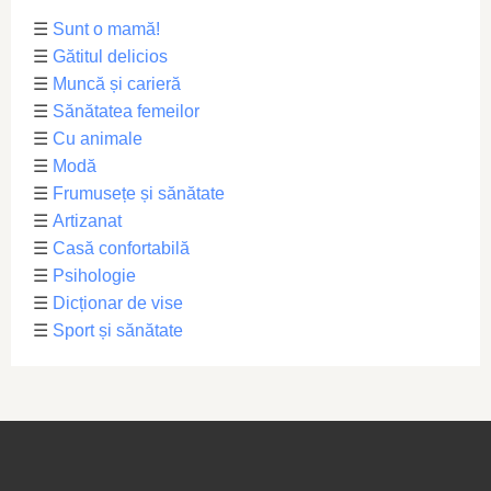
☰
Sunt o mamă!
☰
Gătitul delicios
☰
Muncă și carieră
☰
Sănătatea femeilor
☰
Cu animale
☰
Modă
☰
Frumusețe și sănătate
☰
Artizanat
☰
Casă confortabilă
☰
Psihologie
☰
Dicționar de vise
☰
Sport și sănătate