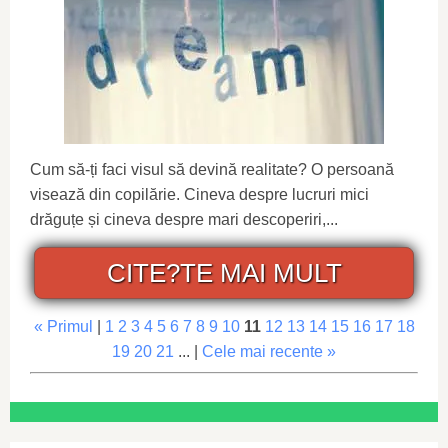
Cum să-ți faci visul să devină realitate? O persoană
visează din copilărie. Cineva despre lucruri mici
drăguțe și cineva despre mari descoperiri,...
CITE?TE MAI MULT
« Primul
|
1
2
3
4
5
6
7
8
9
10
11
12
13
14
15
16
17
18
19
20
21
... |
Cele mai recente »