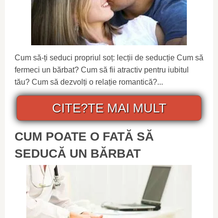
Cum să-ți seduci propriul soț: lecții de seducție Cum să
fermeci un bărbat? Cum să fii atractiv pentru iubitul
tău? Cum să dezvolți o relație romantică?...
CITE?TE MAI MULT
CUM POATE O FATĂ SĂ
SEDUCĂ UN BĂRBAT