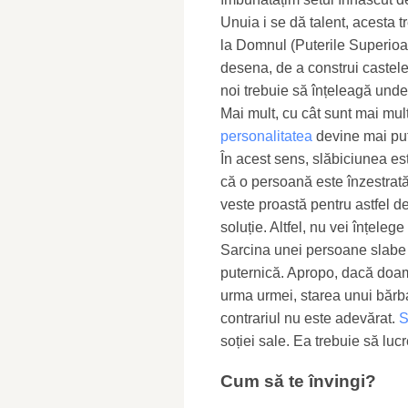
Unuia i se dă talent, acesta t
la Domnul (Puterile Superioa
desena, de a construi castele 
noi trebuie să înțeleagă unde
Mai mult, cu cât sunt mai mul
personalitatea
devine mai put
În acest sens, slăbiciunea es
că o persoană este înzestrat
veste proastă pentru astfel d
soluție. Altfel, nu vei înțelege
Sarcina unei persoane slabe
puternică. Apropo, dacă doam
urma urmei, starea unui bărb
contrariul nu este adevărat.
S
soției sale. Ea trebuie să lu
Cum să te învingi?