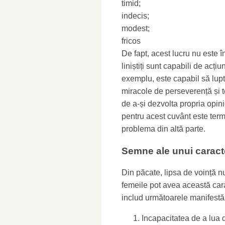
timid;
indecis;
modest;
fricos
De fapt, acest lucru nu este în
liniștiți sunt capabili de acțiu
exemplu, este capabil să lupt
miracole de perseverență și t
de a-și dezvolta propria opin
pentru acest cuvânt este terme
problema din altă parte.
Semne ale unui caract
Din păcate, lipsa de voință n
femeile pot avea această car
includ următoarele manifestăr
Incapacitatea de a lua d