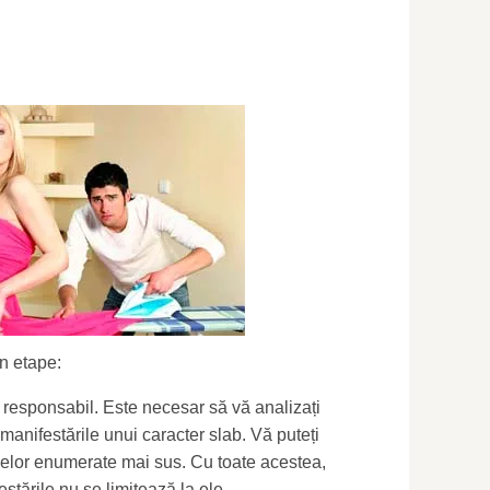
n etape:
 responsabil. Este necesar să vă analizați
i manifestările unui caracter slab. Vă puteți
lor enumerate mai sus. Cu toate acestea,
estările nu se limitează la ele.