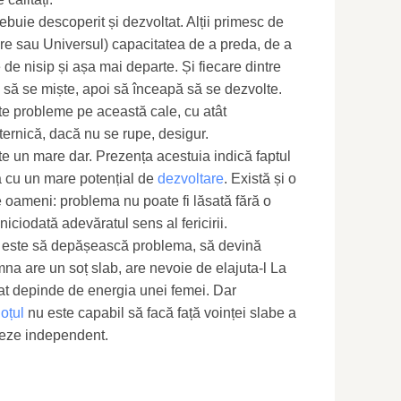
rebuie descoperit și dezvoltat. Alții primesc de
re sau Universul) capacitatea de a preda, de a
de nisip și așa mai departe. Și fiecare dintre
 să se miște, apoi să înceapă să se dezvolte.
te probleme pe această cale, cu atât
ernică, dacă nu se rupe, desigur.
te un mare dar. Prezența acestuia indică faptul
ă cu un mare potențial de
dezvoltare
. Există și o
e oameni: problema nu poate fi lăsată fără o
 niciodată adevăratul sens al fericirii.
 este să depășească problema, să devină
na are un soț slab, are nevoie de elajuta-l La
at depinde de energia unei femei. Dar
oțul
nu este capabil să facă față voinței slabe a
creze independent.