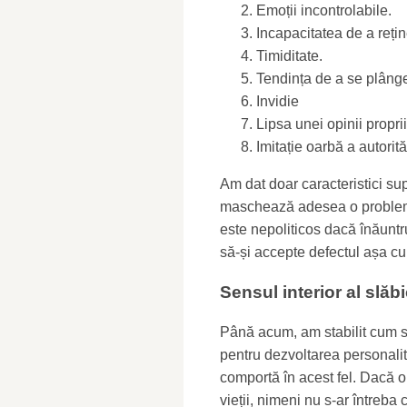
Emoții incontrolabile.
Incapacitatea de a rețin
Timiditate.
Tendința de a se plâng
Invidie
Lipsa unei opinii propr
Imitație oarbă a autorităț
Am dat doar caracteristici sup
maschează adesea o problemă
este nepoliticos dacă înăuntru
să-și accepte defectul așa c
Sensul interior al slăbi
Până acum, am stabilit cum se
pentru dezvoltarea personalit
comportă în acest fel. Dacă o
vieții, nimeni nu s-ar întreba