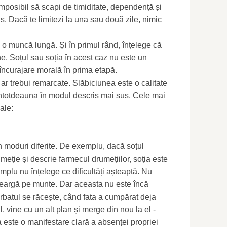
mposibil să scapi de timiditate, dependență și
s. Dacă te limitezi la una sau două zile, nimic
u o muncă lungă. Și în primul rând, înțelege că
ne. Soțul sau soția în acest caz nu este un
 încurajare morală în prima etapă.
ar trebui remarcate. Slăbiciunea este o calitate
ntotdeauna în modul descris mai sus. Cele mai
ale:
în moduri diferite. De exemplu, dacă soțul
meție și descrie farmecul drumețiilor, soția este
mplu nu înțelege ce dificultăți așteaptă. Nu
eargă pe munte. Dar aceasta nu este încă
rbatul se răcește, când fata a cumpărat deja
, vine cu un alt plan și merge din nou la el -
este o manifestare clară a absenței propriei