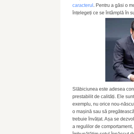
caracterul
. Pentru a găsi o m
înțelegeți ce se întâmplă în s
Slăbiciunea este adesea con
prestabilit de calități. Ele su
exemplu, nu orice nou-născut
o mașină sau să pregătească 
trebuie învățat. Așa se dezvol
a regulilor de comportament, 
îmbunătățim setul înnăscut de 