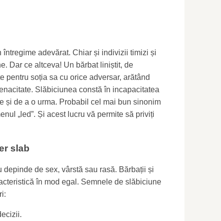
 întregime adevărat. Chiar și indivizii timizi și
ne. Dar ce altceva! Un bărbat liniștit, de
e pentru soția sa cu orice adversar, arătând
enacitate. Slăbiciunea constă în incapacitatea
ie și de a o urma. Probabil cel mai bun sinonim
nul „led”. Și acest lucru vă permite să priviți
er slab
u depinde de sex, vârstă sau rasă. Bărbații și
acteristică în mod egal. Semnele de slăbiciune
i:
ecizii.