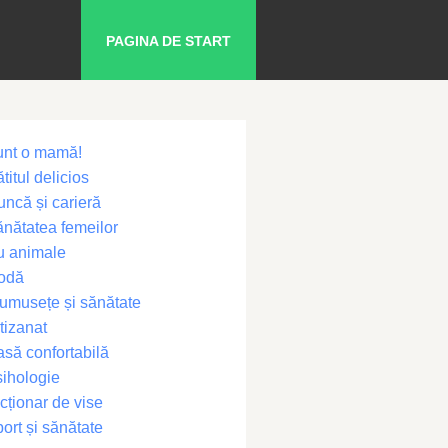
PAGINA DE START
unt o mamă!
titul delicios
ncă și carieră
nătatea femeilor
u animale
odă
umusețe și sănătate
tizanat
să confortabilă
ihologie
cționar de vise
ort și sănătate