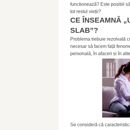
functioneazã? Este posibil să 
tot restul vieții?
CE ÎNSEAMNĂ „
SLAB”?
Problema trebuie rezolvată c
necesar să facem față fenome
personală, în afaceri și în alte 
Se consideră că caracteristic