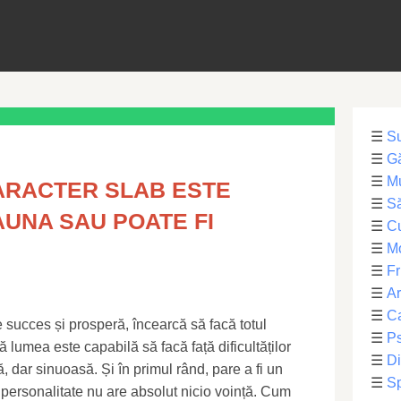
☰
S
☰
Gă
☰
Mu
ARACTER SLAB ESTE
☰
Să
UNA SAU POATE FI
☰
C
☰
M
☰
Fr
☰
Ar
☰
Ca
 succes și prosperă, încearcă să facă totul
☰
Ps
ă lumea este capabilă să facă față dificultăților
☰
Di
, dar sinuoasă. Și în primul rând, pare a fi un
☰
Sp
personalitate nu are absolut nicio voință. Cum