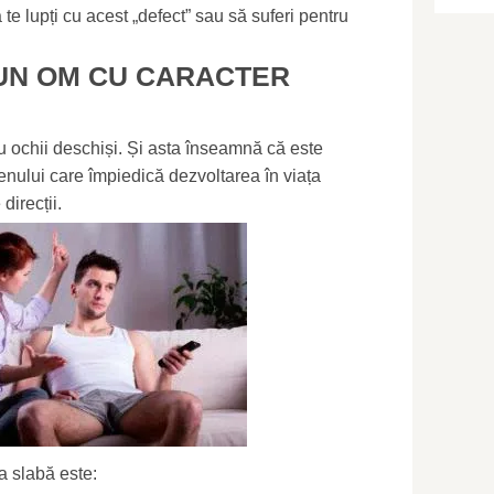
te lupți cu acest „defect” sau să suferi pentru
UN OM CU CARACTER
u ochii deschiși. Și asta înseamnă că este
nului care împiedică dezvoltarea în viața
direcții.
a slabă este: