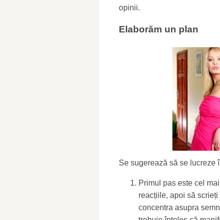
opinii.
Elaborăm un plan
Se sugerează să se lucreze î
Primul pas este cel mai
reacțiile, apoi să scrieț
concentra asupra semne
trebuie înțeles că manif