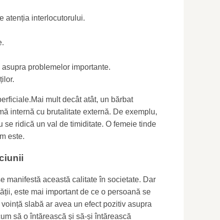
e atenția interlocutorului.
e.
ii asupra problemelor importante.
ilor.
erficiale.Mai mult decât atât, un bărbat
 internă cu brutalitate externă. De exemplu,
 se ridică un val de timiditate. O femeie tinde
um este.
ciunii
 manifestă această calitate în societate. Dar
ății, este mai important de ce o persoană se
 voință slabă ar avea un efect pozitiv asupra
 cum să o întărească și să-și întărească