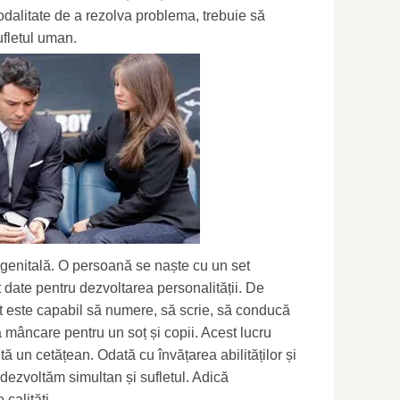
odalitate de a rezolva problema, trebuie să
ufletul uman.
genitală. O persoană se naște cu un set
nt date pentru dezvoltarea personalității. De
 este capabil să numere, să scrie, să conducă
mâncare pentru un soț și copii. Acest lucru
tă un cetățean. Odată cu învățarea abilităților și
dezvoltăm simultan și sufletul. Adică
calități.