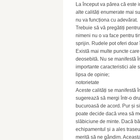
La început va părea că este i
alte calități enumerate mai su
nu va funcționa cu adevărat.
Trebuie să vă pregătiți pentr
nimeni nu o va face pentru ti
sprijin. Rudele pot oferi doar
Există mai multe puncte care 
deosebită. Nu se manifestă î
importante caracteristici ale s
lipsa de opinie;
notorietate
Aceste calități se manifestă 
sugerează să mergi într-o dru
bucuroasă de acord. Pur și si
poate decide dacă vrea să m
slăbiciune de minte. Dacă bă
echipamentul și a ales traseul
merită să ne gândim. Aceasta 