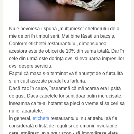
Nu e nevoiesă-i spună „mulțumesc” chelnerului de o
mie de ori în timpul serii. Mai bine lăsați un bacșiș.
Conform etichetei restaurantului, dimensiunea
acestora este de obicei de 10% din suma totală. Dar în
cele din urmă este dorința dvs. și evaluarea impresiilor
dvs. despre serviciu.
Faptul că masa s-a terminat va fi anunțat de o furculiță
și un cuțit așezate paralel cu farfuria.
Dacă zac în cruce, înseamnă că mâncarea era lipsită
de gust. Daca capetele lor sunt doar putin incrucisate,
inseamna ca te-ai hotarat sa pleci o vreme si sa ceri sa
nu iei aparatele.
În general,
eticheta
restaurantului nu ar trebui să fie
considerată o listă de reguli și ceremonii inviolabile
care urmăresc un singur scop - să împovăreze viața