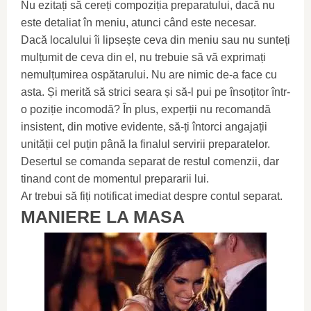
Nu ezitați să cereți compoziția preparatului, dacă nu
este detaliat în meniu, atunci când este necesar.
Dacă localului îi lipsește ceva din meniu sau nu sunteți
mulțumit de ceva din el, nu trebuie să vă exprimați
nemulțumirea ospătarului. Nu are nimic de-a face cu
asta. Și merită să strici seara și să-l pui pe însoțitor într-
o poziție incomodă? În plus, experții nu recomandă
insistent, din motive evidente, să-ți întorci angajații
unității cel puțin până la finalul servirii preparatelor.
Desertul se comanda separat de restul comenzii, dar
tinand cont de momentul prepararii lui.
Ar trebui să fiți notificat imediat despre contul separat.
MANIERE LA MASA