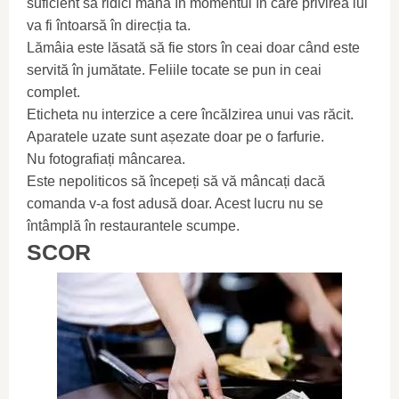
suficient să ridici mâna în momentul în care privirea lui
va fi întoarsă în direcția ta.
Lămâia este lăsată să fie stors în ceai doar când este
servită în jumătate. Feliile tocate se pun in ceai
complet.
Eticheta nu interzice a cere încălzirea unui vas răcit.
Aparatele uzate sunt așezate doar pe o farfurie.
Nu fotografiați mâncarea.
Este nepoliticos să începeți să vă mâncați dacă
comanda v-a fost adusă doar. Acest lucru nu se
întâmplă în restaurantele scumpe.
SCOR