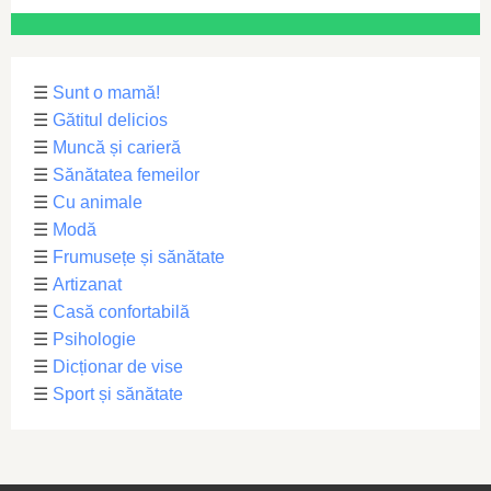
☰
Sunt o mamă!
☰
Gătitul delicios
☰
Muncă și carieră
☰
Sănătatea femeilor
☰
Cu animale
☰
Modă
☰
Frumusețe și sănătate
☰
Artizanat
☰
Casă confortabilă
☰
Psihologie
☰
Dicționar de vise
☰
Sport și sănătate