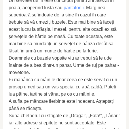
Un șervețel de in este conceput pentru a fi așezat în
poală, acoperind fusta sau
pantalonii
. Marginea
superioară se îndoaie de la sine în cazul în care
trebuie să vă umeziți buzele. Este mai bine să faceți
acest lucru la sfârșitul mesei, pentru alte ocazii există
șervețele de hârtie pe masă. Cu toate acestea, este
mai bine să murdăriți un șervețel de pânză decât să
lăsați în urmă un munte de hârtie pe farfurie.
Doamnele cu buzele vopsite viu ar trebui să le ude
înainte de a bea dintr-un pahar. Urme de ruj pe pahar -
movetone.
Ei mănâncă cu mâinile doar ceea ce este servit cu un
prosop umed sau un vas special cu apă caldă. Puteți
lua pâine, tartine și vânat pe os cu mâinile.
A sufla pe mâncare fierbinte este indecent. Așteptați
până se răcește.
Sună chelnerul cu strigăte de „Dragă!”, „Fata!”, „Tânăr!”
iar alte adrese și epitete nu sunt acceptate. Este