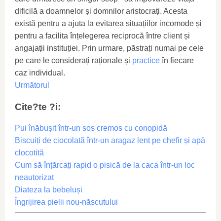
dificilă a doamnelor și domnilor aristocrați. Acesta
există pentru a ajuta la evitarea situațiilor incomode și
pentru a facilita înțelegerea reciprocă între client și
angajații instituției. Prin urmare, păstrați numai pe cele
pe care le considerați raționale și
practice
în fiecare
caz individual.
Următorul
Cite?te ?i:
Pui înăbușit într-un sos cremos cu conopidă
Biscuiți de ciocolată într-un aragaz lent pe chefir și apă
clocotită
Cum să înțărcați rapid o pisică de la caca într-un loc
neautorizat
Diateza la bebeluși
Îngrijirea pielii nou-născutului