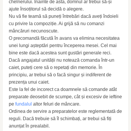
chelnerului. Înainte de asta, domnul ar trebui să-și
ajute însoțitorul să decidă o alegere.
Nu vă fie teamă să puneți întrebări dacă aveți îndoieli
cu privire la compoziție. Ai grijă să nu comanzi
mâncăruri necunoscute.
O precomandă făcută în avans va elimina necesitatea
unei lungi așteptări pentru începerea mesei. Cel mai
bine este dacă acestea sunt gustări generale reci.
Dacă angajatul unității nu notează comanda într-un
caiet, puteți cere să o repetați din memorie. În
principiu, ar trebui să o facă singur și indiferent de
prezența unui caiet.
Este la fel de incorect ca doamnele să comande atât
preparate deosebit de scumpe, cât și excesiv de ieftine
pe
fundalul
altor feluri de mâncare.
Ordinea de servire a preparatelor este reglementată de
reguli. Dacă trebuie să îl schimbați, ar trebui să fiți
anunțat în prealabil.