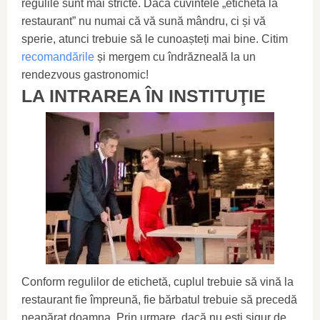
regulile sunt mai stricte. Dacă cuvintele „etichetă la
restaurant” nu numai că vă sună mândru, ci și vă
sperie, atunci trebuie să le cunoașteți mai bine. Citim
recomandările
și mergem cu îndrăzneală la un
rendezvous gastronomic!
LA INTRAREA ÎN INSTITUŢIE
Conform regulilor de etichetă, cuplul trebuie să vină la
restaurant fie împreună, fie bărbatul trebuie să precedă
neapărat doamna. Prin urmare, dacă nu ești sigur de