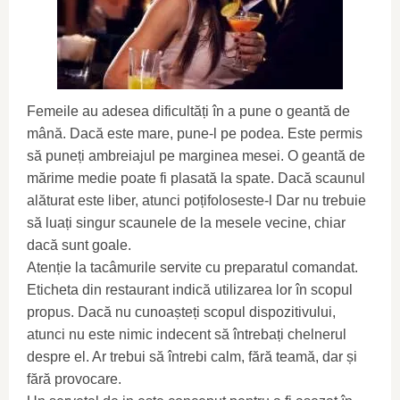
Femeile au adesea dificultăți în a pune o geantă de
mână. Dacă este mare, pune-l pe podea. Este permis
să puneți ambreiajul pe marginea mesei. O geantă de
mărime medie poate fi plasată la spate. Dacă scaunul
alăturat este liber, atunci poțifoloseste-l Dar nu trebuie
să luați singur scaunele de la mesele vecine, chiar
dacă sunt goale.
Atenție la tacâmurile servite cu preparatul comandat.
Eticheta din restaurant indică utilizarea lor în scopul
propus. Dacă nu cunoașteți scopul dispozitivului,
atunci nu este nimic indecent să întrebați chelnerul
despre el. Ar trebui să întrebi calm, fără teamă, dar și
fără provocare.