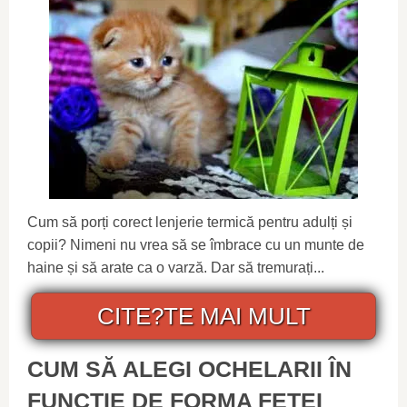
Cum să porți corect lenjerie termică pentru adulți și
copii? Nimeni nu vrea să se îmbrace cu un munte de
haine și să arate ca o varză. Dar să tremurați...
CITE?TE MAI MULT
CUM SĂ ALEGI OCHELARII ÎN
FUNCȚIE DE FORMA FEȚEI