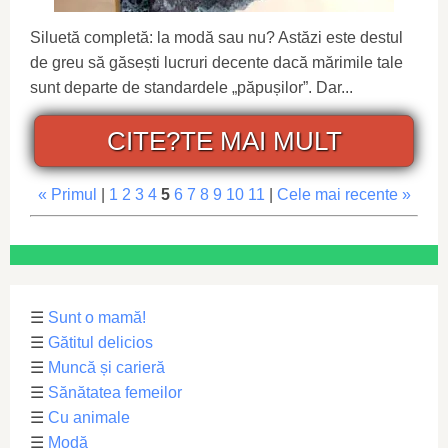
Siluetă completă: la modă sau nu? Astăzi este destul
de greu să găsești lucruri decente dacă mărimile tale
sunt departe de standardele „păpușilor”. Dar...
CITE?TE MAI MULT
« Primul
|
1
2
3
4
5
6
7
8
9
10
11
|
Cele mai recente »
☰
Sunt o mamă!
☰
Gătitul delicios
☰
Muncă și carieră
☰
Sănătatea femeilor
☰
Cu animale
☰
Modă