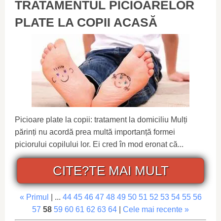
TRATAMENTUL PICIOARELOR
PLATE LA COPII ACASĂ
Picioare plate la copii: tratament la domiciliu Mulți
părinți nu acordă prea multă importanță formei
piciorului copilului lor. Ei cred în mod eronat că...
CITE?TE MAI MULT
« Primul
| ...
44
45
46
47
48
49
50
51
52
53
54
55
56
57
58
59
60
61
62
63
64
|
Cele mai recente »