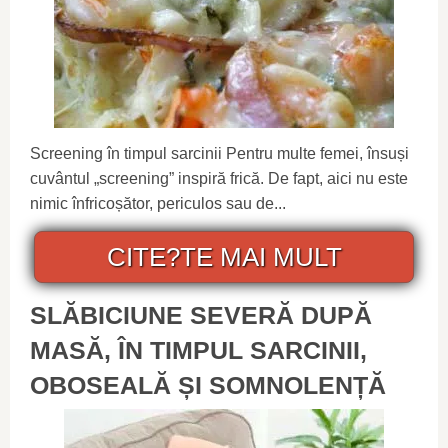
Screening în timpul sarcinii Pentru multe femei, însuși
cuvântul „screening” inspiră frică. De fapt, aici nu este
nimic înfricoșător, periculos sau de...
CITE?TE MAI MULT
SLĂBICIUNE SEVERĂ DUPĂ
MASĂ, ÎN TIMPUL SARCINII,
OBOSEALĂ ȘI SOMNOLENȚĂ