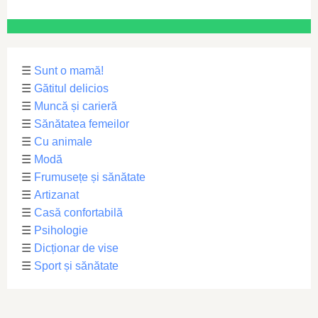
☰
Sunt o mamă!
☰
Gătitul delicios
☰
Muncă și carieră
☰
Sănătatea femeilor
☰
Cu animale
☰
Modă
☰
Frumusețe și sănătate
☰
Artizanat
☰
Casă confortabilă
☰
Psihologie
☰
Dicționar de vise
☰
Sport și sănătate