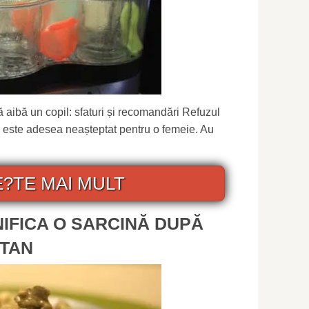
aibă un copil: sfaturi și recomandări Refuzul
 este adesea neașteptat pentru o femeie. Au
E?TE MAI MULT
NIFICA O SARCINĂ DUPĂ
NTAN