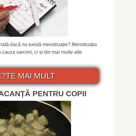
inată dacă nu există menstruație? Menstruația
cauza sarcinii, ci și din mai multe alte
E?TE MAI MULT
ACANȚĂ PENTRU COPII