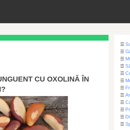
☰
S
☰
Gă
☰
Mu
☰
Să
☰
C
UNGUENT CU OXOLINĂ ÎN
☰
M
I?
☰
Fr
☰
Ar
☰
Ca
☰
Ps
☰
Di
☰
Sp