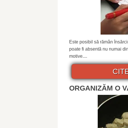
Este posibil să rămân însărc
poate fi absentă nu numai din 
motive....
CIT
ORGANIZĂM O V