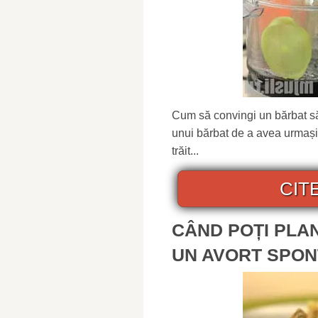
Cum să convingi un bărbat să 
unui bărbat de a avea urmași
trăit...
CIT
CÂND POȚI PLA
UN AVORT SPO