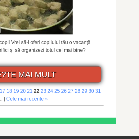
pii Vrei să-i oferi copilului tău o vacanță
ifici și să organizezi totul cel mai bine?
E?TE MAI MULT
17
18
19
20
21
22
23
24
25
26
27
28
29
30
31
.. |
Cele mai recente »