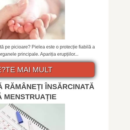
ă pe picioare? Pielea este o protecție fiabilă a
ganele principale. Apariția erupțiilor...
E?TE MAI MULT
SĂ RĂMÂNEȚI ÎNSĂRCINATĂ
Ă MENSTRUAȚIE