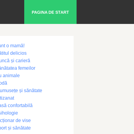
PAGINA DE START
unt o mamă!
titul delicios
ncă și carieră
nătatea femeilor
u animale
odă
umusețe și sănătate
tizanat
să confortabilă
ihologie
cționar de vise
ort și sănătate