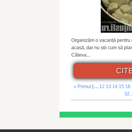
Organizăm o vacanță pentru co
acasă, dar nu știi cum să plan
Câteva...
CIT
« Primul
| ...
12
13
14
15
16
32
.