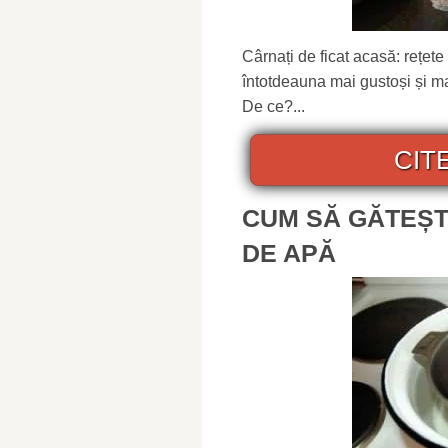
Cârnați de ficat acasă: rețete
întotdeauna mai gustoși și m
De ce?...
CIT
CUM SĂ GĂTEȘT
DE APĂ