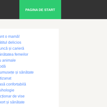
PAGINA DE START
unt o mamă!
titul delicios
ncă și carieră
nătatea femeilor
u animale
odă
umusețe și sănătate
tizanat
să confortabilă
ihologie
cționar de vise
ort și sănătate