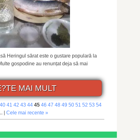
asă Heringul sărat este o gustare populară la
Multe gospodine au renunțat deja să mai
E?TE MAI MULT
40
41
42
43
44
45
46
47
48
49
50
51
52
53
54
.. |
Cele mai recente »