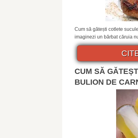
Cum să gătești cotlete suculent
imaginezi un bărbat căruia nu
CIT
CUM SĂ GĂTEȘT
BULION DE CAR