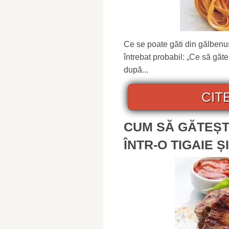
Ce se poate găti din gălben
întrebat probabil: „Ce să gă
după...
CIT
CUM SĂ GĂTEȘT
ÎNTR-O TIGAIE Ș