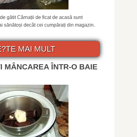
 de gătit Cârnații de ficat de acasă sunt
ai sănătoși decât cei cumpărați din magazin.
E?TE MAI MULT
I MÂNCAREA ÎNTR-O BAIE