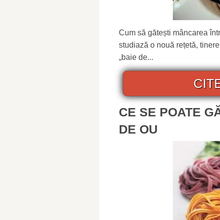
Cum să gătești mâncarea într
studiază o nouă rețetă, tine
„baie de...
CIT
CE SE POATE G
DE OU