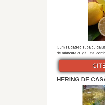
Cum să gătești supă cu găluș
de mâncare cu găluște, confor
CIT
HERING DE CAS