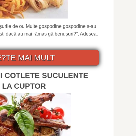
ușurile de ou Multe gospodine gospodine s-au
tești dacă au mai rămas gălbenușuri?”. Adesea,
E?TE MAI MULT
I COTLETE SUCULENTE
I LA CUPTOR