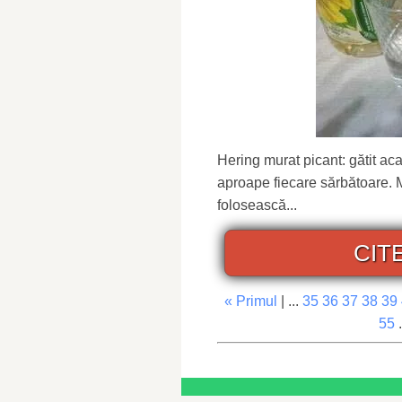
Hering murat picant: gătit ac
aproape fiecare sărbătoare. 
folosească...
CIT
« Primul
| ...
35
36
37
38
39
55
.