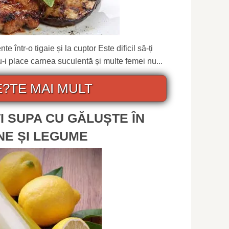
e într-o tigaie și la cuptor Este dificil să-ți
-i place carnea suculentă și multe femei nu...
E?TE MAI MULT
I SUPA CU GĂLUȘTE ÎN
NE ȘI LEGUME