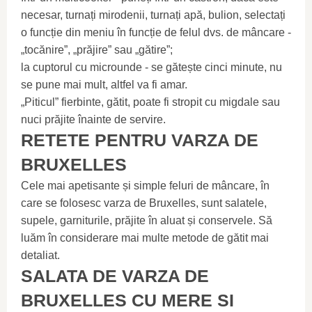
necesar, turnați mirodenii, turnați apă, bulion, selectați
o funcție din meniu în funcție de felul dvs. de mâncare -
„tocănire”, „prăjire” sau „gătire”;
la cuptorul cu microunde - se gătește cinci minute, nu
se pune mai mult, altfel va fi amar.
„Piticul” fierbinte, gătit, poate fi stropit cu migdale sau
nuci prăjite înainte de servire.
RETETE PENTRU VARZA DE
BRUXELLES
Cele mai apetisante și simple feluri de mâncare, în
care se folosesc varza de Bruxelles, sunt salatele,
supele, garniturile, prăjite în aluat și conservele. Să
luăm în considerare mai multe metode de gătit mai
detaliat.
SALATA DE VARZA DE
BRUXELLES CU MERE SI