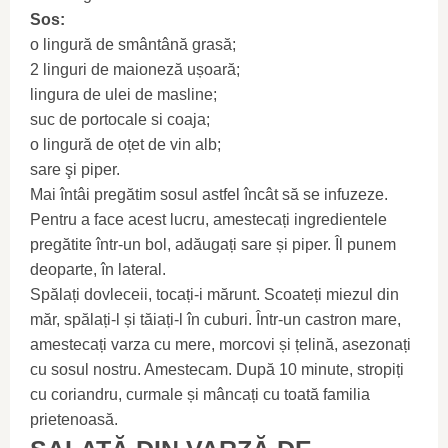
Sos:
o lingură de smântână grasă;
2 linguri de maioneză ușoară;
lingura de ulei de masline;
suc de portocale si coaja;
o lingură de oțet de vin alb;
sare şi piper.
Mai întâi pregătim sosul astfel încât să se infuzeze.
Pentru a face acest lucru, amestecați ingredientele
pregătite într-un bol, adăugați sare și piper. Îl punem
deoparte, în lateral.
Spălați dovleceii, tocați-i mărunt. Scoateți miezul din
măr, spălați-l și tăiați-l în cuburi. Într-un castron mare,
amestecați varza cu mere, morcovi și țelină, asezonați
cu sosul nostru. Amestecam. După 10 minute, stropiți
cu coriandru, curmale și mâncați cu toată familia
prietenoasă.