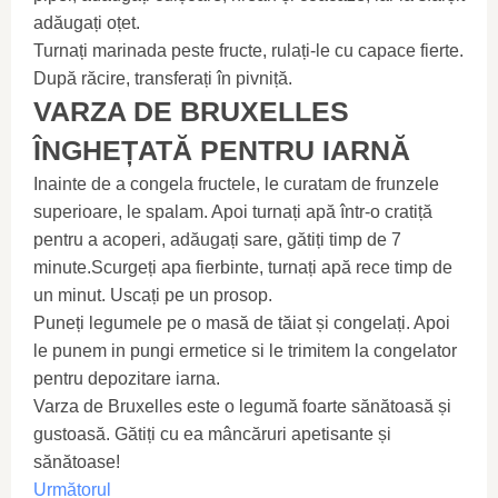
adăugați oțet.
Turnați marinada peste fructe, rulați-le cu capace fierte.
După răcire, transferați în pivniță.
VARZA DE BRUXELLES
ÎNGHEȚATĂ PENTRU IARNĂ
Inainte de a congela fructele, le curatam de frunzele
superioare, le spalam. Apoi turnați apă într-o cratiță
pentru a acoperi, adăugați sare, gătiți timp de 7
minute.Scurgeți apa fierbinte, turnați apă rece timp de
un minut. Uscați pe un prosop.
Puneți legumele pe o masă de tăiat și congelați. Apoi
le punem in pungi ermetice si le trimitem la congelator
pentru depozitare iarna.
Varza de Bruxelles este o legumă foarte sănătoasă și
gustoasă. Gătiți cu ea mâncăruri apetisante și
sănătoase!
Următorul