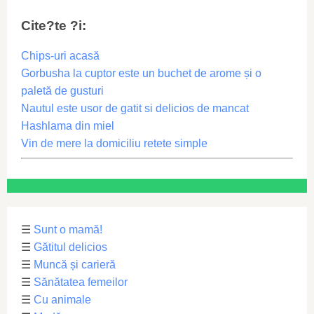
Cite?te ?i:
Chips-uri acasă
Gorbusha la cuptor este un buchet de arome și o
paletă de gusturi
Nautul este usor de gatit si delicios de mancat
Hashlama din miel
Vin de mere la domiciliu retete simple
☰
Sunt o mamă!
☰
Gătitul delicios
☰
Muncă și carieră
☰
Sănătatea femeilor
☰
Cu animale