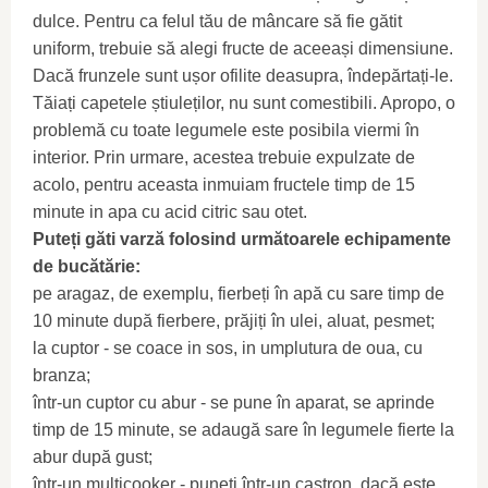
dulce. Pentru ca felul tău de mâncare să fie gătit
uniform, trebuie să alegi fructe de aceeași dimensiune.
Dacă frunzele sunt ușor ofilite deasupra, îndepărtați-le.
Tăiați capetele știuleților, nu sunt comestibili. Apropo, o
problemă cu toate legumele este posibila viermi în
interior. Prin urmare, acestea trebuie expulzate de
acolo, pentru aceasta inmuiam fructele timp de 15
minute in apa cu acid citric sau otet.
Puteți găti varză folosind următoarele echipamente
de bucătărie:
pe aragaz, de exemplu, fierbeți în apă cu sare timp de
10 minute după fierbere, prăjiți în ulei, aluat, pesmet;
la cuptor - se coace in sos, in umplutura de oua, cu
branza;
într-un cuptor cu abur - se pune în aparat, se aprinde
timp de 15 minute, se adaugă sare în legumele fierte la
abur după gust;
într-un multicooker - puneți într-un castron, dacă este