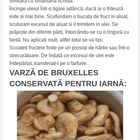
similară cu smântâna lichidă.
Încinge uleiul într-o tigaie adâncă, dacă ai o friteuză
este și mai bine. Scufundam o bucata de fruct in aluat,
scuturam excesul de aluat si il trimitem in ulei. Se
prăjește din diferite părți, întorcându-se cu o lingură cu
fantă. Nu aplicați mult, altfel totul se va lipi.
Scoateți fructele finite pe un prosop de hârtie sau într-o
strecurătoare. De îndată ce excesul de ulei este
îndepărtat, transferați-l pe o farfurie.
VARZĂ DE BRUXELLES
CONSERVATĂ PENTRU IARNĂ: