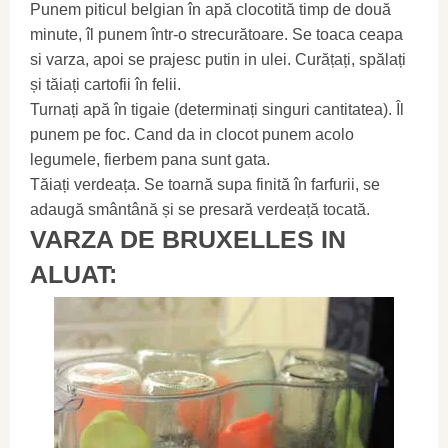
Punem piticul belgian în apă clocotită timp de două
minute, îl punem într-o strecurătoare. Se toaca ceapa
si varza, apoi se prajesc putin in ulei. Curățați, spălați
și tăiați cartofii în felii.
Turnați apă în tigaie (determinați singuri cantitatea). Îl
punem pe foc. Cand da in clocot punem acolo
legumele, fierbem pana sunt gata.
Tăiați verdeața. Se toarnă supa finită în farfurii, se
adaugă smântână și se presară verdeață tocată.
VARZA DE BRUXELLES IN
ALUAT: