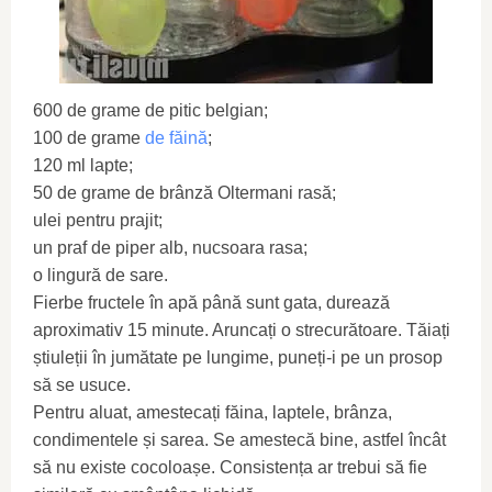
600 de grame de pitic belgian;
100 de grame
de făină
;
120 ml lapte;
50 de grame de brânză Oltermani rasă;
ulei pentru prajit;
un praf de piper alb, nucsoara rasa;
o lingură de sare.
Fierbe fructele în apă până sunt gata, durează
aproximativ 15 minute. Aruncați o strecurătoare. Tăiați
știuleții în jumătate pe lungime, puneți-i pe un prosop
să se usuce.
Pentru aluat, amestecați făina, laptele, brânza,
condimentele și sarea. Se amestecă bine, astfel încât
să nu existe cocoloașe. Consistența ar trebui să fie