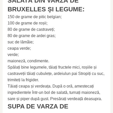
SALATĂ DIN VARZĂ DE
BRUXELLES ȘI LEGUME:
150 de grame de pitic belgian;
100 de grame de roșii;
80 de grame de castraveți;
80 de grame de ardei gras;
suc de lămâie;
ceapa verde;
verde;
maioneză, condimente.
Spălați bine legumele, tăiați fructele mici, roșiile și
castraveții tăiați cubulețe, ardeiulun pai Stropiți cu suc,
trimiteți la frigider.
Tăiați ceapa și verdeața. După o oră, amestecați
ingredientele într-un bol de salată, turnați maioneză,
sare și piper după gust. Presărați verdeață deasupra.
SUPA DE VARZA DE