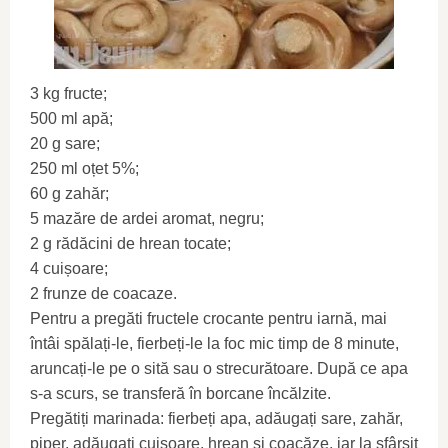
3 kg fructe;
500 ml apă;
20 g sare;
250 ml oțet 5%;
60 g zahăr;
5 mazăre de ardei aromat, negru;
2 g rădăcini de hrean tocate;
4 cuișoare;
2 frunze de coacaze.
Pentru a pregăti fructele crocante pentru iarnă, mai
întâi spălați-le, fierbeți-le la foc mic timp de 8 minute,
aruncați-le pe o sită sau o strecurătoare. După ce apa
s-a scurs, se transferă în borcane încălzite.
Pregătiți marinada: fierbeți apa, adăugați sare, zahăr,
piper, adăugați cuișoare, hrean și coacăze, iar la sfârșit