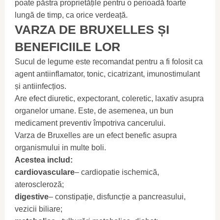
poate păstra proprietățile pentru o perioadă foarte
lungă de timp, ca orice verdeață.
VARZA DE BRUXELLES ȘI
BENEFICIILE LOR
Sucul de legume este recomandat pentru a fi folosit ca
agent antiinflamator, tonic, cicatrizant, imunostimulant
și antiinfecțios.
Are efect diuretic, expectorant, coleretic, laxativ asupra
organelor umane. Este, de asemenea, un bun
medicament preventiv împotriva cancerului.
Varza de Bruxelles are un efect benefic asupra
organismului in multe boli.
Acestea includ:
cardiovasculare
– cardiopatie ischemică,
ateroscleroză;
digestive
– constipație, disfuncție a pancreasului,
vezicii biliare;