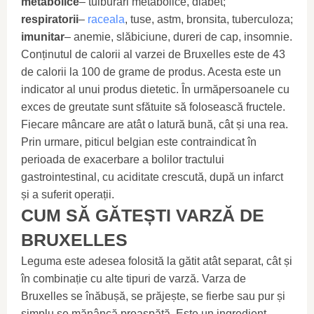
metabolice
– tulburări metabolice, diabet;
respiratorii
–
raceala
, tuse, astm, bronsita, tuberculoza;
imunitar
– anemie, slăbiciune, dureri de cap, insomnie.
Conținutul de calorii al varzei de Bruxelles este de 43
de calorii la 100 de grame de produs. Acesta este un
indicator al unui produs dietetic. În urmăpersoanele cu
exces de greutate sunt sfătuite să folosească fructele.
Fiecare mâncare are atât o latură bună, cât și una rea.
Prin urmare, piticul belgian este contraindicat în
perioada de exacerbare a bolilor tractului
gastrointestinal, cu aciditate crescută, după un infarct
și a suferit operații.
CUM SĂ GĂTEȘTI VARZĂ DE
BRUXELLES
Leguma este adesea folosită la gătit atât separat, cât și
în combinație cu alte tipuri de varză. Varza de
Bruxelles se înăbușă, se prăjește, se fierbe sau pur și
simplu se mănâncă proaspătă. Este un ingredient