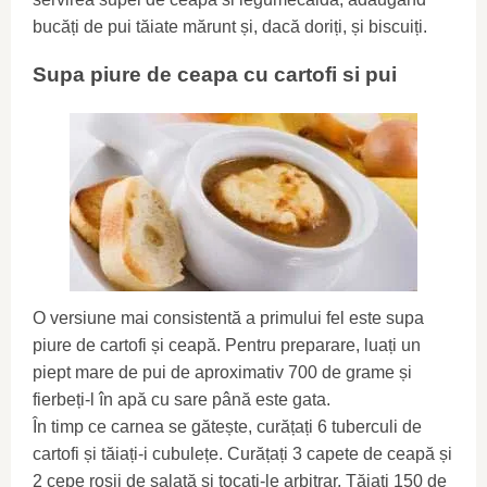
bucăți de pui tăiate mărunt și, dacă doriți, și biscuiți.
Supa piure de ceapa cu cartofi si pui
O versiune mai consistentă a primului fel este supa
piure de cartofi și ceapă. Pentru preparare, luați un
piept mare de pui de aproximativ 700 de grame și
fierbeți-l în apă cu sare până este gata.
În timp ce carnea se gătește, curățați 6 tuberculi de
cartofi și tăiați-i cubulețe. Curățați 3 capete de ceapă și
2 cepe roșii de salată și tocați-le arbitrar. Tăiați 150 de