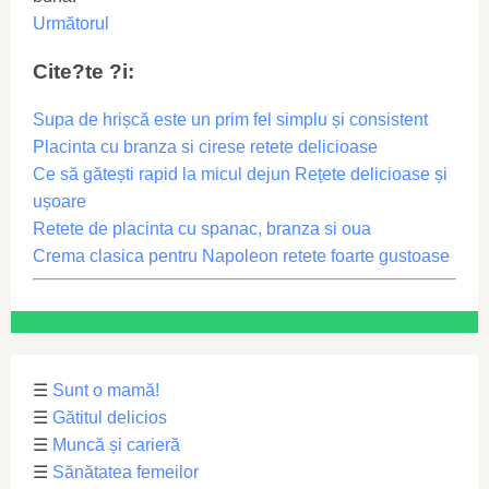
Următorul
Cite?te ?i:
Supa de hrișcă este un prim fel simplu și consistent
Placinta cu branza si cirese retete delicioase
Ce să gătești rapid la micul dejun Rețete delicioase și
ușoare
Retete de placinta cu spanac, branza si oua
Crema clasica pentru Napoleon retete foarte gustoase
☰
Sunt o mamă!
☰
Gătitul delicios
☰
Muncă și carieră
☰
Sănătatea femeilor