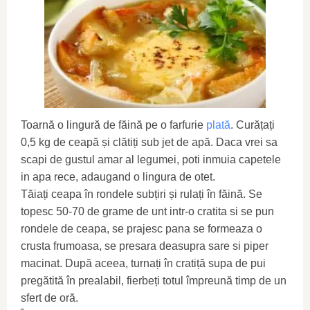
Toarnă o lingură de făină pe o farfurie
plată
. Curățați
0,5 kg de ceapă și clătiți sub jet de apă. Daca vrei sa
scapi de gustul amar al legumei, poti inmuia capetele
in apa rece, adaugand o lingura de otet.
Tăiați ceapa în rondele subțiri și rulați în făină. Se
topesc 50-70 de grame de unt intr-o cratita si se pun
rondele de ceapa, se prajesc pana se formeaza o
crusta frumoasa, se presara deasupra sare si piper
macinat. După aceea, turnați în cratiță supa de pui
pregătită în prealabil, fierbeți totul împreună timp de un
sfert de oră.