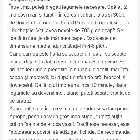
Între timp, puteți pregăti legumele necesare. Spălați 2
morcovi mari și tăiați-i în cercuri subțiri, tăiați și 300 g
de dovlecel în rondele. Luați 0,5 kg de broccoli și tăiați-
l buchețele. Veți avea nevoie de 700 g de ceapă.Se
toacă în funcție de mărimea cepei. Dacă este de
dimensiune medie, atunci tăiați-l în 4-6 părți.
Cand carnea este fiarta se scoate din oala, se scoate
telina, deja si-a dat mirosul si nu mai este nevoie. Se
aruncă legumele pregătite în bulionul clocotit, mai întâi
ceapa și morcovii, iar după un sfert de oră, broccoli și
dovlecelul. Gatiti totul impreuna inca 10 minute, daca
legumele au devenit moi, atunci puteti scoate cratita de
pe aragaz.
Acum poți să te înarmezi cu un blender și să faci piure.
Apropo, pentru a varia grosimea supei, turnați puțin
bulion înainte de a toca vasul. Dacă este necesar, este
întotdeauna posibil să adăugați lichide. Se recomanda
servirea supei de ceapa si legumecaldă, adăugând