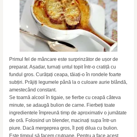
Primul fel de mâncare este surprinzător de ușor de
preparat. Așadar, turnați untul topit într-o cratiță cu
fundul gros. Curățați ceapa, tăiați-o în rondele foarte
subțiri. Prăjiți legumele până la o culoare aurie blândă,
amestecând constant.
Se toarnă alcool în tigaie, se fierbe cu ceapă câteva
minute, se adaugă bulion de carne. Fierbeți toate
ingredientele împreună timp de aproximativ o jumătate
de oră. Folosind un blender, macinați supa într-un
piure. Dacă mergeprea gros, îl poți dilua cu bulion.
Este timpul să facem crutoane. Pentru a face acest