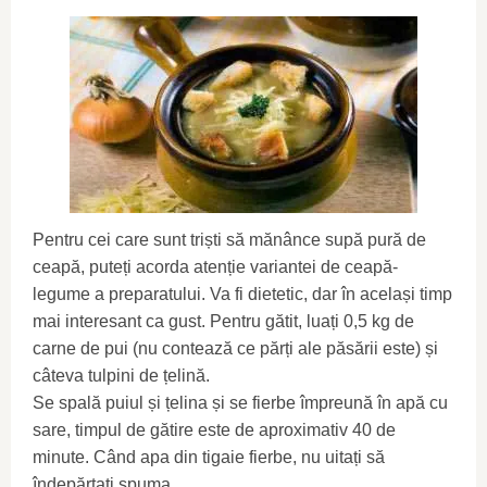
Pentru cei care sunt triști să mănânce supă pură de
ceapă, puteți acorda atenție variantei de ceapă-
legume a preparatului. Va fi dietetic, dar în același timp
mai interesant ca gust. Pentru gătit, luați 0,5 kg de
carne de pui (nu contează ce părți ale păsării este) și
câteva tulpini de țelină.
Se spală puiul și țelina și se fierbe împreună în apă cu
sare, timpul de gătire este de aproximativ 40 de
minute. Când apa din tigaie fierbe, nu uitați să
îndepărtați spuma.