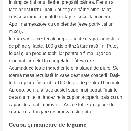
În timp ce bulionul fierbe, pregătiți pâinea. Pentru a
face acest lucru, luați 6 bucăți de pâine albă, tăiați
crusta și înmuiați în 400 ml lapte, lăsați la macerat.
Apoi inarmeaza-te cu un blender (este potrivit si un
mixer).
Într-un vas, amestecați preparatul de ceapă, amestecul
de pâine și lapte, 100 g de brânză tare rasă fin. Puteți
folosi și un produs topit, iar pentru a fi mai ușor de
măcinat, puneți-l la congelator câteva ore.
Acumaduce toate ingredientele la starea de piure. Se
toarnă masa rezultată în vase destinate coacerii. Dați-
le la cuptorul încălzit la 180 de grade pentru 10 minute.
Apropo, pentru a face gustul supei mai bogat, înainte
de a o trimite la lâncezire la cuptor, acoperiți oala cu un
capac de aluat improvizat. Asta e tot. Supa piure de
ceapa cu adaugare de branza este gata.
Ceapă și mâncare de legume