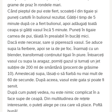
grame de praz în rondele mari.
Când pieptul de pui este fiert, scoateți-l din tigaie și
puneți cartofii în bulionul rezultat. Gătiți-l timp de 5
minute după ce a fiert bulionul, apoi adăugați toată
ceapa și gătiți vasul încă 5 minute. Puneți în tigaie
carnea de pui, tăiată în prealabil în bucăți mici.
Dacă este necesar, sare și piperează vasul. Se aduce
supa la fierbere, apoi se ia de pe foc. Înarmați cu un
blender, transformați conținutul tigaii în piure. Întoarceți
vasul cu supa la aragaz, porniți gazul și turnați un jet
subțire de 200 ml de smântână (procent de grăsime
10). Amestecați supa, lăsați-o să fiarbă nu mai mult de
60 de secunde. După aceea, vasul este gata și poate fi
servit.
După cum puteți vedea, nu este nimic complicat în a
face supe de ceapă. Din multitudinea de rețete
interesante, o puteți alege pe cea care vă place. Poftă
bună!