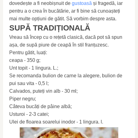
dovedește a fi neobișnuit de
gustoasă
și fragedă, iar
pentru a o crea în bucătărie, ar fi bine să cunoașteți
mai multe opțiuni de gătit. Să vorbim despre asta.
SUPĂ TRADIȚIONALĂ
Vreau să încep cu o rețetă clasică, dacă pot să spun
așa, de supă piure de ceapă în stil franțuzesc.
Pentru gătit, luați:
ceapa - 350 g;
Unt topit - 1 lingura. L.;
Se recomanda bulion de carne la alegere, bulion de
pui sau vita - 0,5 l;
Calvados, puteți vin alb - 30 ml;
Piper negru;
Câteva bucăți de pâine albă;
Usturoi - 2-3 catei;
Ulei de floarea soarelui inodor - 1 lingura. l.