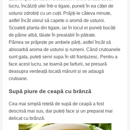
lucru, încălziți ulei într-o tigaie, puneți în ea căței de
usturoi zdrobiți cu un cuțit. Prăjiți-le câteva minute,
astfel încât uleiul să capete o aromă de usturoi.
Scoateți planta din tigaie, iar în locul ei puneți bucăți
de pâine albă, tăiate în prealabil în pătrate.
Pâinea se prăjește pe ambele părți, astfel încât să
absoarbă aroma de usturoi și rumeni. Când crutoanele
sunt gata, puteți servi supa în stil franțuzesc. Pentru a
face acest lucru, se toarnă pe farfurii, se presară
deasupra verdeață tocată mărunt și se adaugă
crutoane.
Supă piure de ceapă cu brânză
Cea mai simplă rețetă de supă de ceapă a fost
descrisă mai sus, dar puteți face și un preparat mai
delicat cu brânză.