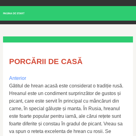
PAGINA DE START
PORCĂRII DE CASĂ
Anterior
Gătitul de hrean acasă este considerat o tradiție rusă.
Hreanul este un condiment surprinzător de gustos și
picant, care este servit în principal cu mâncăruri din
carne, în special găluște și manta. În Rusia, hreanul
este foarte popular pentru iarnă, ale cărui rețete sunt
foarte diferite și constau în gradul de picant. Vreau sa
va spun o reteta excelenta de hrean cu rosii. Se