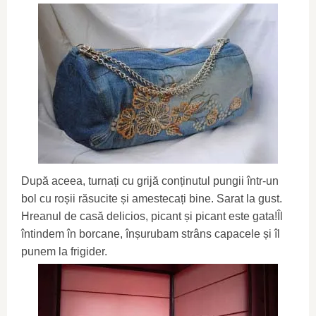
După aceea, turnați cu grijă conținutul pungii într-un
bol cu ​​roșii răsucite și amestecați bine. Sarat la gust.
Hreanul de casă delicios, picant și picant este gata!Îl
întindem în borcane, înșurubam strâns capacele și îl
punem la frigider.