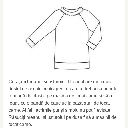
Curățăm hreanul și usturoiul. Hreanul are un miros
destul de ascuțit, motiv pentru care ar trebui să puneți
o pungă de plastic pe mașina de tocat carne și să o
legați cu o bandă de cauciuc la baza gurii de tocat
carne. Altfel, lacrimile pur și simplu nu pot fi evitate!
Răsuciți hreanul și usturoiul pe duza fină a mașinii de
tocat carne.