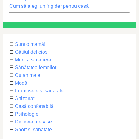
Cum să alegi un frigider pentru casă
☰
Sunt o mamă!
☰
Gătitul delicios
☰
Muncă și carieră
☰
Sănătatea femeilor
☰
Cu animale
☰
Modă
☰
Frumusețe și sănătate
☰
Artizanat
☰
Casă confortabilă
☰
Psihologie
☰
Dicționar de vise
☰
Sport și sănătate