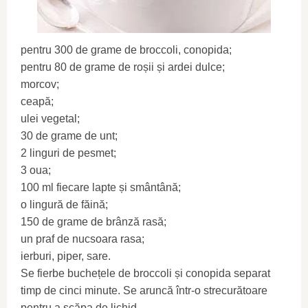
pentru 300 de grame de broccoli, conopida;
pentru 80 de grame de roșii și ardei dulce;
morcov;
ceapă;
ulei vegetal;
30 de grame de unt;
2 linguri de pesmet;
3 oua;
100 ml fiecare lapte și smântână;
o lingură de făină;
150 de grame de brânză rasă;
un praf de nucsoara rasa;
ierburi, piper, sare.
Se fierbe buchețele de broccoli și conopida separat
timp de cinci minute. Se aruncă într-o strecurătoare
pentru a scăpa de lichid.