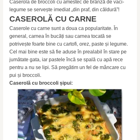
Caserola de broccoli cu amestec de brânză de vaci-
legume se servește imediat „din praf, din căldură”!
CASEROLĂ CU CARNE
Caserole cu carne sunt a doua ca popularitate. În
general, carnea în bucăți sau carnea tocată se
potrivește foarte bine cu cartofi, orez, paste și legume.
Cel mai bine este să fie aduse în prealabil în stare pe
jumătate gata, iar pastele încă se spală cu apă rece
pentru a nu se lipi. Să pregătim un fel de mâncare cu
pui și broccoli.
Caserolă cu broccoli șipui: