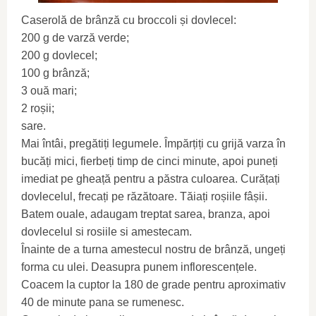
Caserolă de brânză cu broccoli și dovlecel:
200 g de varză verde;
200 g dovlecel;
100 g brânză;
3 ouă mari;
2 roșii;
sare.
Mai întâi, pregătiți legumele. Împărțiți cu grijă varza în
bucăți mici, fierbeți timp de cinci minute, apoi puneți
imediat pe gheață pentru a păstra culoarea. Curățați
dovlecelul, frecați pe răzătoare. Tăiați roșiile fâșii.
Batem ouale, adaugam treptat sarea, branza, apoi
dovlecelul si rosiile si amestecam.
Înainte de a turna amestecul nostru de brânză, ungeți
forma cu ulei. Deasupra punem inflorescențele.
Coacem la cuptor la 180 de grade pentru aproximativ
40 de minute pana se rumenesc.