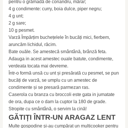
pentru o grămadă de coriandru, mărar;
4 g condimente: curry, boia dulce, piper negru;
4 g unt;
2 g sare;
10 g pesmet.
Varză Împărțim buchețelele în bucăți mici, fierbem,
aruncăm lichidul, răcim.
Bate ouăle. Se amestecă smântână, brânză feta.
Adauga in acest amestec ouale batute, condimente,
verdeata tocata mai devreme.
Într-o formă unsă cu unt și presărată cu pesmet, se pun
bucăți de varză, se umplu cu un amestec de
condimente și se presară parmezan ras.
Caserola cu branza cu broccoli este gata in jumatate
de ora, dupa ce o dam la cuptor la 180 de grade.
Stropite cu smântână, o servim la cină!
GĂTIȚI ÎNTR-UN ARAGAZ LENT
Multe gospodine și-au cumpărat un multicooker pentru