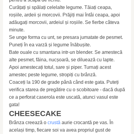
Curățați și spălați celelalte legume. Tăiați ceapa,
roșiile, ardeii și morcovii. Prăjiți mai întâi ceapa, apoi
adăugați morcovii, ardeiul și roșiile. Se fierbe câteva
minute.
Se unge forma cu unt, se presara jumatate de pesmet.
Puneți în ea varză și legume înăbușite.
Bate ouale cu smantana intr-un blender. Se amestecă
alte pesmet, făina, nucșoară, se diluează cu lapte.
Apoi amestecați totul, sare și piper. Turnați acest
amestec peste legume, stropiți cu brânză.
Coaceți la 190 de grade până când este gata. Puteți
verifica starea de pregătire cu o scobitoare - dacă după
ce a perforat caserola este uscată, atunci vasul este
gata!
CHEESECAKE
Brânza creează o
crustă
aurie crocantă pe vas. În
același timp, fiecare soi va avea propriul gust de