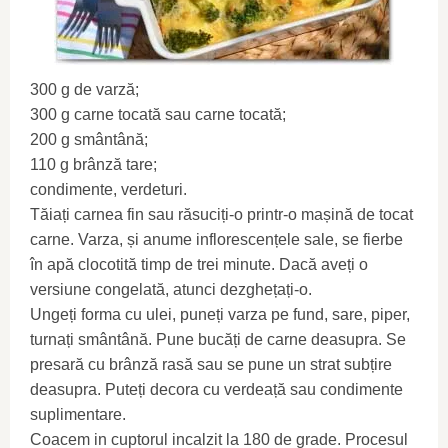
300 g de varză;
300 g carne tocată sau carne tocată;
200 g smântână;
110 g brânză tare;
condimente, verdeturi.
Tăiați carnea fin sau răsuciți-o printr-o mașină de tocat
carne. Varza, și anume inflorescențele sale, se fierbe
în apă clocotită timp de trei minute. Dacă aveți o
versiune congelată, atunci dezghețați-o.
Ungeți forma cu ulei, puneți varza pe fund, sare, piper,
turnați smântână. Pune bucăți de carne deasupra. Se
presară cu brânză rasă sau se pune un strat subțire
deasupra. Puteți decora cu verdeață sau condimente
suplimentare.
Coacem in cuptorul incalzit la 180 de grade. Procesul