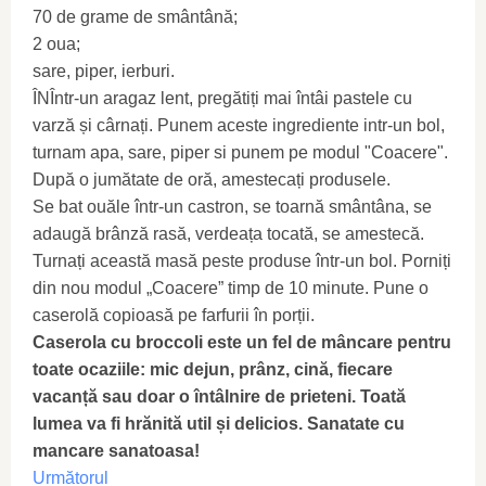
70 de grame de smântână;
2 oua;
sare, piper, ierburi.
ÎNÎntr-un aragaz lent, pregătiți mai întâi pastele cu
varză și cârnați. Punem aceste ingrediente intr-un bol,
turnam apa, sare, piper si punem pe modul "Coacere".
După o jumătate de oră, amestecați produsele.
Se bat ouăle într-un castron, se toarnă smântâna, se
adaugă brânză rasă, verdeața tocată, se amestecă.
Turnați această masă peste produse într-un bol. Porniți
din nou modul „Coacere” timp de 10 minute. Pune o
caserolă copioasă pe farfurii în porții.
Caserola cu broccoli este un fel de mâncare pentru
toate ocaziile: mic dejun, prânz, cină, fiecare
vacanță sau doar o întâlnire de prieteni. Toată
lumea va fi hrănită util și delicios. Sanatate cu
mancare sanatoasa!
Următorul