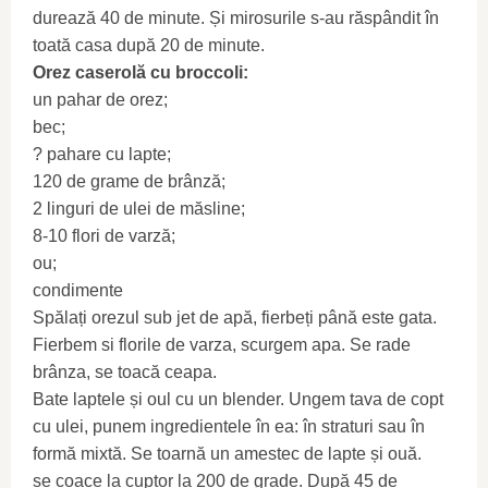
durează 40 de minute. Și mirosurile s-au răspândit în
toată casa după 20 de minute.
Orez caserolă cu broccoli:
un pahar de orez;
bec;
? pahare cu lapte;
120 de grame de brânză;
2 linguri de ulei de măsline;
8-10 flori de varză;
ou;
condimente
Spălați orezul sub jet de apă, fierbeți până este gata.
Fierbem si florile de varza, scurgem apa. Se rade
brânza, se toacă ceapa.
Bate laptele și oul cu un blender. Ungem tava de copt
cu ulei, punem ingredientele în ea: în straturi sau în
formă mixtă. Se toarnă un amestec de lapte și ouă.
se coace la cuptor la 200 de grade. După 45 de