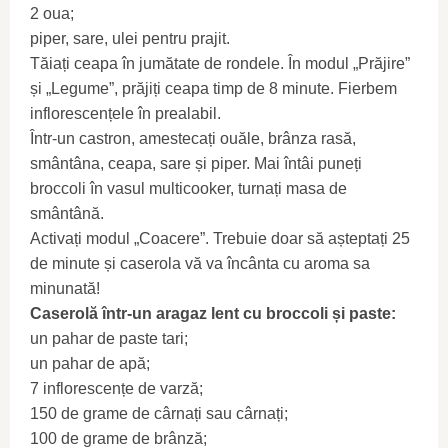
2 oua;
piper, sare, ulei pentru prajit.
Tăiați ceapa în jumătate de rondele. În modul „Prăjire”
și „Legume”, prăjiți ceapa timp de 8 minute. Fierbem
inflorescențele în prealabil.
Într-un castron, amestecați ouăle, brânza rasă,
smântâna, ceapa, sare și piper. Mai întâi puneți
broccoli în vasul multicooker, turnați masa de
smântână.
Activați modul „Coacere”. Trebuie doar să așteptați 25
de minute și caserola vă va încânta cu aroma sa
minunată!
Caserolă într-un aragaz lent cu broccoli și paste:
un pahar de paste tari;
un pahar de apă;
7 inflorescențe de varză;
150 de grame de cârnați sau cârnați;
100 de grame de brânză;