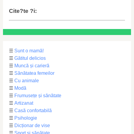
Cite?te ?i:
☰
Sunt o mamă!
☰
Gătitul delicios
☰
Muncă și carieră
☰
Sănătatea femeilor
☰
Cu animale
☰
Modă
☰
Frumusețe și sănătate
☰
Artizanat
☰
Casă confortabilă
☰
Psihologie
☰
Dicționar de vise
☰
Sport și sănătate