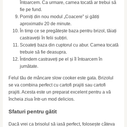
întoarcem. Ca urmare, carnea tocată ar trebui să
fie pe fund.
Porniți din nou modul „Coacere” și gătiți
aproximativ 20 de minute.
În timp ce se pregătește baza pentru brizol, tăiați
castraveții în felii subțiri.
Scoateți baza din cuptorul cu abur. Carnea tocată
trebuie să fie deasupra.
Întindem castraveți pe el și îl întoarcem în
jumătate.
Felul tău de mâncare slow cooker este gata. Brizolul
se va combina perfect cu cartofi prajiti sau cartofi
prajiti. Acesta este un preparat excelent pentru a vă
încheia ziua într-un mod delicios.
Sfaturi pentru gătit
Dacă vrei ca brisolul să iasă perfect, folosește câteva