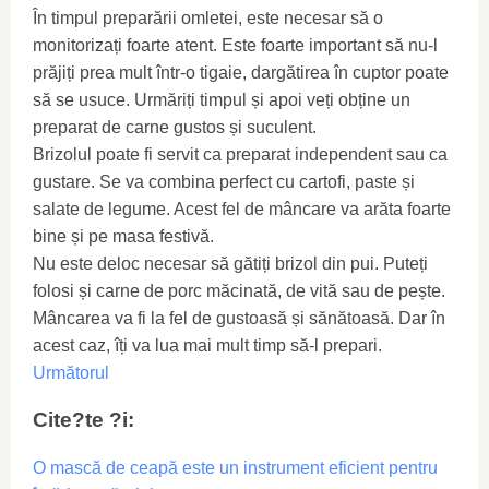
În timpul preparării omletei, este necesar să o
monitorizați foarte atent. Este foarte important să nu-l
prăjiți prea mult într-o tigaie, dargătirea în cuptor poate
să se usuce. Urmăriți timpul și apoi veți obține un
preparat de carne gustos și suculent.
Brizolul poate fi servit ca preparat independent sau ca
gustare. Se va combina perfect cu cartofi, paste și
salate de legume. Acest fel de mâncare va arăta foarte
bine și pe masa festivă.
Nu este deloc necesar să gătiți brizol din pui. Puteți
folosi și carne de porc măcinată, de vită sau de pește.
Mâncarea va fi la fel de gustoasă și sănătoasă. Dar în
acest caz, îți va lua mai mult timp să-l prepari.
Următorul
Cite?te ?i:
O mască de ceapă este un instrument eficient pentru