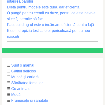
întărirea părului
Dieta pentru modele este dură, dar eficientă
O pungă pentru cremă cu duze, pentru ce este nevoie
și ce îți permite să faci
Facebuilding-ul este o încărcare eficientă pentru față
Este hidropizia testiculelor periculoasă pentru nou-
născuți
☰
Sunt o mamă!
☰
Gătitul delicios
☰
Muncă și carieră
☰
Sănătatea femeilor
☰
Cu animale
☰
Modă
☰
Frumusețe și sănătate