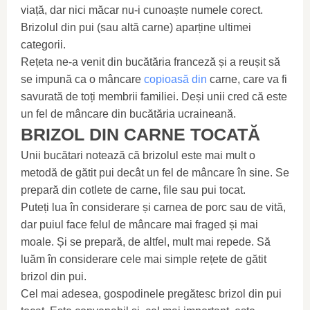
viață, dar nici măcar nu-i cunoaște numele corect.
Brizolul din pui (sau altă carne) aparține ultimei
categorii.
Rețeta ne-a venit din bucătăria franceză și a reușit să
se impună ca o mâncare
copioasă din
carne, care va fi
savurată de toți membrii familiei. Deși unii cred că este
un fel de mâncare din bucătăria ucraineană.
BRIZOL DIN CARNE TOCATĂ
Unii bucătari notează că brizolul este mai mult o
metodă de gătit pui decât un fel de mâncare în sine. Se
prepară din cotlete de carne, file sau pui tocat.
Puteți lua în considerare și carnea de porc sau de vită,
dar puiul face felul de mâncare mai fraged și mai
moale. Și se prepară, de altfel, mult mai repede. Să
luăm în considerare cele mai simple rețete de gătit
brizol din pui.
Cel mai adesea, gospodinele pregătesc brizol din pui