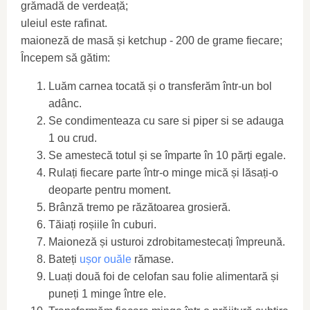
grămadă de verdeață;
uleiul este rafinat.
maioneză de masă și ketchup - 200 de grame fiecare;
Începem să gătim:
Luăm carnea tocată și o transferăm într-un bol
adânc.
Se condimenteaza cu sare si piper si se adauga
1 ou crud.
Se amestecă totul și se împarte în 10 părți egale.
Rulați fiecare parte într-o minge mică și lăsați-o
deoparte pentru moment.
Brânză tremo pe răzătoarea grosieră.
Tăiați roșiile în cuburi.
Maioneză și usturoi zdrobitamestecați împreună.
Bateți
ușor ouăle
rămase.
Luați două foi de celofan sau folie alimentară și
puneți 1 minge între ele.