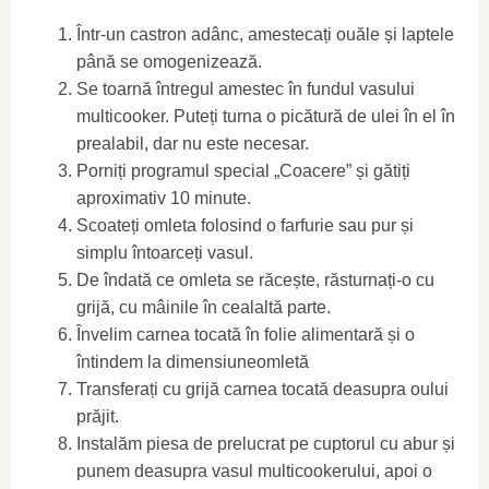
Într-un castron adânc, amestecați ouăle și laptele
până se omogenizează.
Se toarnă întregul amestec în fundul vasului
multicooker. Puteți turna o picătură de ulei în el în
prealabil, dar nu este necesar.
Porniți programul special „Coacere” și gătiți
aproximativ 10 minute.
Scoateți omleta folosind o farfurie sau pur și
simplu întoarceți vasul.
De îndată ce omleta se răcește, răsturnați-o cu
grijă, cu mâinile în cealaltă parte.
Învelim carnea tocată în folie alimentară și o
întindem la dimensiuneomletă
Transferați cu grijă carnea tocată deasupra oului
prăjit.
Instalăm piesa de prelucrat pe cuptorul cu abur și
punem deasupra vasul multicookerului, apoi o