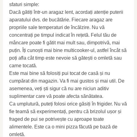
sfaturi simple:
Dacă gătiți într-un aragaz lent, acordați atenție puterii
aparatului dvs. de bucătărie. Fiecare aragaz are
propriile sale temperaturi de încălzire. Nu vă
concentrați pe timpul indicat în rețetă. Felul tău de
mâncare poate fi gătit mai mult sau, dimpotrivă, mai
puțin. Îți cunoști mai bine multicooker-ul, astfel încât să
poți afla cât timp este nevoie să gătești o omletă sau
carne tocată.
Este mai bine să folosiți pui tocat de casă și nu
cumpărat din magazin. Va fi mai gustos și mai util. De
asemenea, veți ști sigur că nu are niciun aditiv
suplimentar care vă poate afecta sănătatea.
Ca umplutură, puteți folosi orice găsiți în frigider. Nu vă
fie teamă să experimentați, pentru că brizolul ușor și
fraged de pui se potrivește cu aproape toate
alimentele. Este ca o mini pizza făcută pe bază de
omletă.