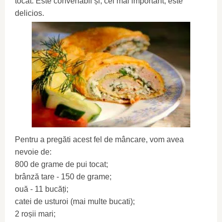
tocat. Este convenabil și, cel mai important, este
delicios.
Pentru a pregăti acest fel de mâncare, vom avea
nevoie de:
800 de grame de pui tocat;
brânză tare - 150 de grame;
ouă - 11 bucăți;
catei de usturoi (mai multe bucati);
2 roșii mari;