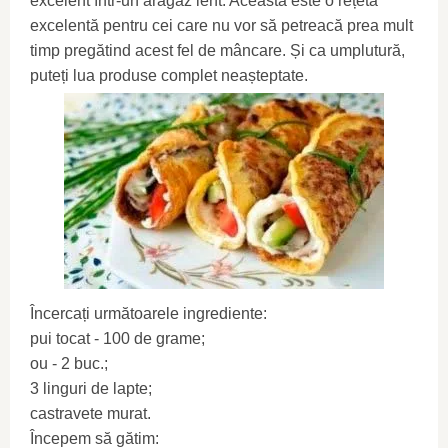
excelent într-un aragaz lent. Aceasta este o rețetă
excelentă pentru cei care nu vor să petreacă prea mult
timp pregătind acest fel de mâncare. Și ca umplutură,
puteți lua produse complet neașteptate.
Încercați următoarele ingrediente:
pui tocat - 100 de grame;
ou - 2 buc.;
3 linguri de lapte;
castravete murat.
Începem să gătim: