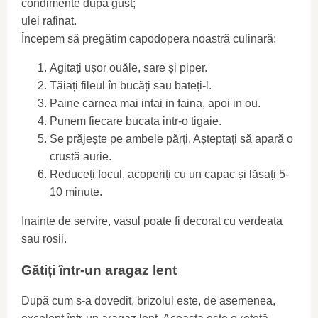
condimente după gust;
ulei rafinat.
Începem să pregătim capodopera noastră culinară:
Agitați ușor ouăle, sare și piper.
Tăiați fileul în bucăți sau bateți-l.
Paine carnea mai intai in faina, apoi in ou.
Punem fiecare bucata intr-o tigaie.
Se prăjește pe ambele părți. Așteptați să apară o
crustă aurie.
Reduceți focul, acoperiți cu un capac și lăsați 5-
10 minute.
Inainte de servire, vasul poate fi decorat cu verdeata
sau rosii.
Gătiți într-un aragaz lent
După cum s-a dovedit, brizolul este, de asemenea,