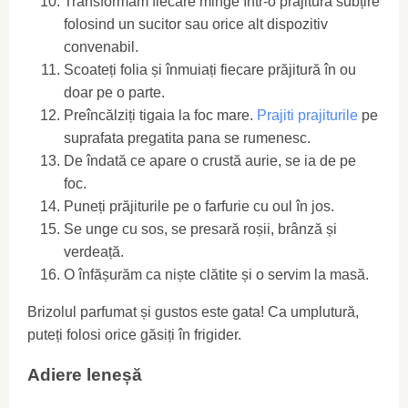
Transformăm fiecare minge într-o prăjitură subțire
folosind un sucitor sau orice alt dispozitiv
convenabil.
Scoateți folia și înmuiați fiecare prăjitură în ou
doar pe o parte.
Preîncălziți tigaia la foc mare.
Prajiti prajiturile
pe
suprafata pregatita pana se rumenesc.
De îndată ce apare o crustă aurie, se ia de pe
foc.
Puneți prăjiturile pe o farfurie cu oul în jos.
Se unge cu sos, se presară roșii, brânză și
verdeață.
O înfășurăm ca niște clătite și o servim la masă.
Brizolul parfumat și gustos este gata! Ca umplutură,
puteți folosi orice găsiți în frigider.
Adiere leneșă