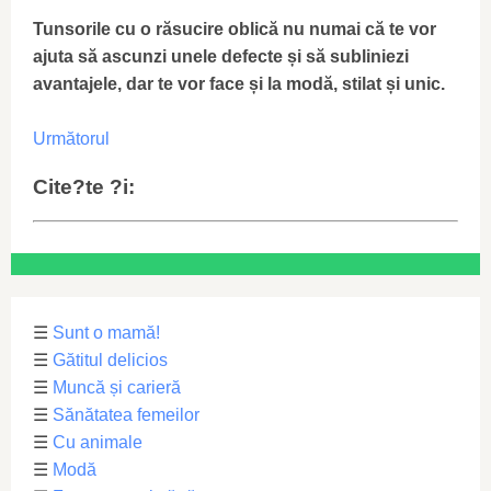
Tunsorile cu o răsucire oblică nu numai că te vor
ajuta să ascunzi unele defecte și să subliniezi
avantajele, dar te vor face și la modă, stilat și unic.
Următorul
Cite?te ?i:
☰
Sunt o mamă!
☰
Gătitul delicios
☰
Muncă și carieră
☰
Sănătatea femeilor
☰
Cu animale
☰
Modă