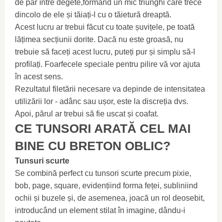
de păr între degete,formând un mic triunghi care trece
dincolo de ele și tăiați-l cu o tăietură dreaptă.
Acest lucru ar trebui făcut cu toate șuvițele, pe toată
lățimea secțiunii dorite. Dacă nu este groasă, nu
trebuie să faceți acest lucru, puteți pur și simplu să-l
profilați. Foarfecele speciale pentru pilire vă vor ajuta
în acest sens.
Rezultatul filetării necesare va depinde de intensitatea
utilizării lor - adânc sau ușor, este la discreția dvs.
Apoi, părul ar trebui să fie uscat și coafat.
CE TUNSORI ARATĂ CEL MAI
BINE CU BRETON OBLIC?
Tunsuri scurte
Se combină perfect cu tunsori scurte precum pixie,
bob, page, square, evidențiind forma feței, subliniind
ochii și buzele și, de asemenea, joacă un rol deosebit,
introducând un element stilat în imagine, dându-i