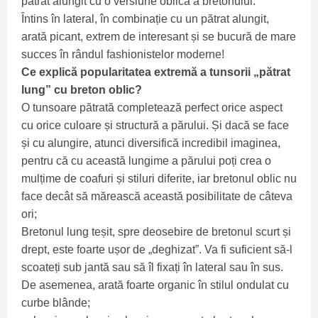
pătrat alungit cu o versiune oblică a bretonului.
Întins în lateral, în combinație cu un pătrat alungit,
arată picant, extrem de interesant și se bucură de mare
succes în rândul fashionistelor moderne!
Ce explică popularitatea extremă a tunsorii „pătrat
lung” cu breton oblic?
O tunsoare pătrată completează perfect orice aspect
cu orice culoare și structură a părului. Și dacă se face
și cu alungire, atunci diversifică incredibil imaginea,
pentru că cu această lungime a părului poți crea o
mulțime de coafuri și stiluri diferite, iar bretonul oblic nu
face decât să mărească această posibilitate de câteva
ori;
Bretonul lung teșit, spre deosebire de bretonul scurt și
drept, este foarte ușor de „deghizat”. Va fi suficient să-l
scoateți sub jantă sau să îl fixați în lateral sau în sus.
De asemenea, arată foarte organic în stilul ondulat cu
curbe blânde;