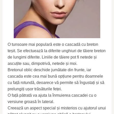
O tunsoare mai populară este o cascadă cu breton
teșit. Se efectuează la diferite unghiuri de tăiere breton
de lungimi diferite. Liniile de tăiere pot fi netede și
ascuțite sau, dimpotrivă, netede și moi.
Bretonul oblic deschide jumătate din frunte, iar
cascada este cea mai bună opțiune pentru doamnele
cu față rotundă, deoarece vă permite să îngustați și să
prelungiți ușor trăsăturile feței.
O față pătrată va ajuta la înmuierea cascadei cu o
versiune groasă în lateral.
Creează un aspect special și misterios cu ajutorul unui