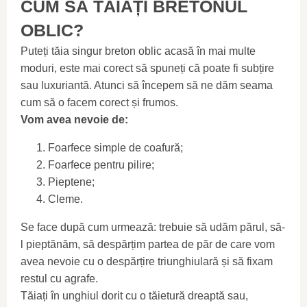
CUM SĂ TĂIAȚI BRETONUL
OBLIC?
Puteți tăia singur breton oblic acasă în mai multe
moduri, este mai corect să spuneți că poate fi subțire
sau luxuriantă. Atunci să începem să ne dăm seama
cum să o facem corect și frumos.
Vom avea nevoie de:
Foarfece simple de coafură;
Foarfece pentru pilire;
Pieptene;
Cleme.
Se face după cum urmează: trebuie să udăm părul, să-
l pieptănăm, să despărțim partea de păr de care vom
avea nevoie cu o despărțire triunghiulară și să fixam
restul cu agrafe.
Tăiați în unghiul dorit cu o tăietură dreaptă sau,