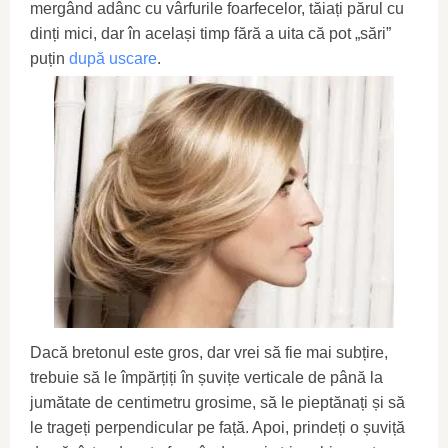
mergând adânc cu vârfurile foarfecelor, tăiați părul cu
dinți mici, dar în același timp fără a uita că pot „sări”
puțin
după uscare
.
Dacă bretonul este gros, dar vrei să fie mai subțire,
trebuie să le împărțiți în șuvițe verticale de până la
jumătate de centimetru grosime, să le pieptănați și să
le trageți perpendicular pe față. Apoi, prindeți o șuviță