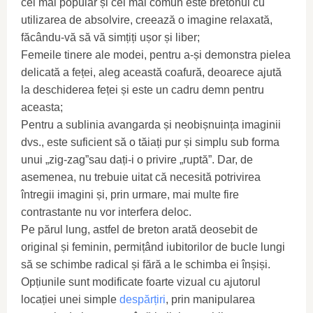
cel mai popular și cel mai comun este bretonul cu
utilizarea de absolvire, creează o imagine relaxată,
făcându-vă să vă simțiți ușor și liber;
Femeile tinere ale modei, pentru a-și demonstra pielea
delicată a feței, aleg această coafură, deoarece ajută
la deschiderea feței și este un cadru demn pentru
aceasta;
Pentru a sublinia avangarda și neobișnuința imaginii
dvs., este suficient să o tăiați pur și simplu sub forma
unui „zig-zag”sau dați-i o privire „ruptă”. Dar, de
asemenea, nu trebuie uitat că necesită potrivirea
întregii imagini și, prin urmare, mai multe fire
contrastante nu vor interfera deloc.
Pe părul lung, astfel de breton arată deosebit de
original și feminin, permițând iubitorilor de bucle lungi
să se schimbe radical și fără a le schimba ei înșiși.
Opțiunile sunt modificate foarte vizual cu ajutorul
locației unei simple
despărțiri
, prin manipularea