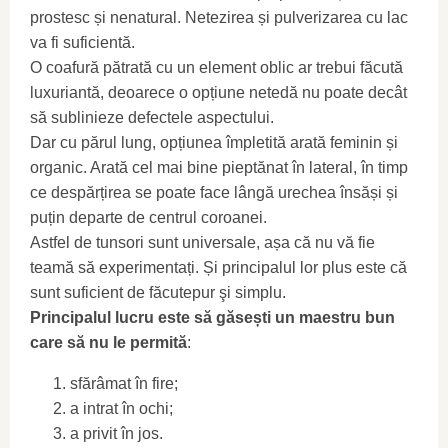
prostesc și nenatural. Netezirea și pulverizarea cu lac
va fi suficientă.
O coafură pătrată cu un element oblic ar trebui făcută
luxuriantă, deoarece o opțiune netedă nu poate decât
să sublinieze defectele aspectului.
Dar cu părul lung, opțiunea împletită arată feminin și
organic. Arată cel mai bine pieptănat în lateral, în timp
ce despărțirea se poate face lângă urechea însăși și
puțin departe de centrul coroanei.
Astfel de tunsori sunt universale, așa că nu vă fie
teamă să experimentați. Și principalul lor plus este că
sunt suficient de făcutepur şi simplu.
Principalul lucru este să găsești un maestru bun
care să nu le permită
:
sfărâmat în fire;
a intrat în ochi;
a privit în jos.