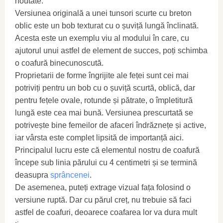
noutate.
Versiunea originală a unei tunsori scurte cu breton
oblic este un bob texturat cu o șuviță lungă înclinată.
Acesta este un exemplu viu al modului în care, cu
ajutorul unui astfel de element de succes, poți schimba
o coafură binecunoscută.
Proprietarii de forme îngrijite ale feței sunt cei mai
potriviți pentru un bob cu o șuviță scurtă, oblică, dar
pentru fețele ovale, rotunde și pătrate, o împletitură
lungă este cea mai bună. Versiunea prescurtată se
potrivește bine femeilor de afaceri îndrăznețe și active,
iar vârsta este complet lipsită de importanță aici.
Principalul lucru este că elementul nostru de coafură
începe sub linia părului cu 4 centimetri și se termină
deasupra
sprâncenei
.
De asemenea, puteți extrage vizual fața folosind o
versiune ruptă. Dar cu părul creț, nu trebuie să faci
astfel de coafuri, deoarece coafarea lor va dura mult