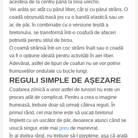
acesteia de la centru până la linia urechii.
Vei arăta șic atât cu părul liber, cât și cu părul strâns. O
coadă obișnuită trasă jos cu o bandă elastică sau un
ac de păr, în combinație cu o versiune teșită a
bretonului, se transformă într-o coafură de afaceri
potrivită pentru stilul de birou.
O coamă strânsă într-un coc strâns înalt sau o coadă
va fi o opțiune ideală pentru activități în aer liber.
Adevărat, astfel de tipuri de coafuri nu se vor potrivi
frumuseților ondulate cu bucle lungi.
REGULI SIMPLE DE AȘEZARE
Coafarea zilnică a unor astfel de tunsori nu este un
proces atât de complicat. Pentru a crea o imagine
frumoasă, trebuie doar să urmați câteva reguli. În
primul rând, cel mai bine este să uscați bretonul
împletit cu un uscător de păr, deoarece atunci când se
usucă singur, este mai
greu
de manevrat.
În al doilea rând, nu trebuie să-l pieptene, așa că arată