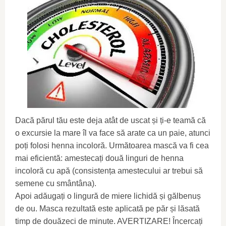
Dacă părul tău este deja atât de uscat și ți-e teamă că
o excursie la mare îl va face să arate ca un paie, atunci
poți folosi henna incoloră. Următoarea mască va fi cea
mai eficientă: amestecați două linguri de henna
incoloră cu apă (consistența amestecului ar trebui să
semene cu smântâna).
Apoi adăugați o lingură de miere lichidă și gălbenuș
de ou. Masca rezultată este aplicată pe păr și lăsată
timp de douăzeci de minute. AVERTIZARE! Încercați