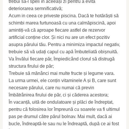
trebui să-l speli în aceeași zi pentru a evita
deteriorarea semnificativă;
Acum in ceea ce priveste piscina. Dacă te hotărăști să
schimbi marea furtunoasă cu una calmăpiscină, apoi
amintiți-vă că aproape fiecare astfel de rezervor
artificial conține clor. Și nici nu are un efect pozitiv
asupra părului tău. Pentru a minimiza impactul negativ,
trebuie să vă udați capul cu apă îmbuteliată obișnuită.
Va învălui fiecare păr, împiedicând clorul să distrugă
structura firului de păr;
Trebuie să mănânci mai multe fructe și legume vara.
La urma urmei, ele conțin vitaminele A și B, care sunt
necesare părului, care nu numai că previn
îmbătrânirea firului de păr, ci și căderea acestora;
În vacanță, uită de ondulatoare și plăci de îndreptat,
pentru că folosirea lor împreună cu soarele va fi ultimul
pas pe drumul către părul bolnav. Mai mult, dacă ai
bucle, îndreaptă-le sau nu le îndreaptă, după ce ai fost