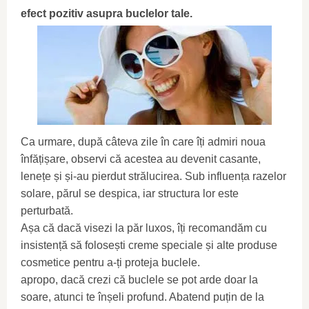
efect pozitiv asupra buclelor tale.
Ca urmare, după câteva zile în care îți admiri noua
înfățișare, observi că acestea au devenit casante,
lenețe și și-au pierdut strălucirea. Sub influența razelor
solare, părul se despica, iar structura lor este
perturbată.
Așa că dacă visezi la păr luxos, îți recomandăm cu
insistență să folosești creme speciale și alte produse
cosmetice pentru a-ți proteja buclele.
apropo, dacă crezi că buclele se pot arde doar la
soare, atunci te înșeli profund. Abatend puțin de la