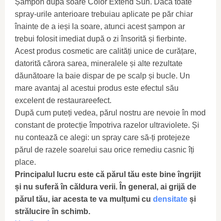
Șampon după soare Color Extend Sun. Dacă toate
spray-urile anterioare trebuiau aplicate pe păr chiar
înainte de a ieși la soare, atunci acest șampon ar
trebui folosit imediat după o zi însorită și fierbinte.
Acest produs cosmetic are calități unice de curățare,
datorită cărora sarea, mineralele și alte rezultate
dăunătoare la baie dispar de pe scalp și bucle. Un
mare avantaj al acestui produs este efectul său
excelent de restaurareefect.
După cum puteți vedea, părul nostru are nevoie în mod
constant de protecție împotriva razelor ultraviolete. Și
nu contează ce alegi: un spray care să-ți protejeze
părul de razele soarelui sau orice remediu casnic îți
place.
Principalul lucru este că părul tău este bine îngrijit
și nu suferă în căldura verii. În general, ai grijă de
părul tău, iar acesta te va mulțumi cu
densitate
și
strălucire în schimb.