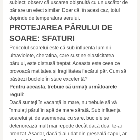
subiect, observ că uscarea obișnuită cu un uscător de
păr are un efect similar. Doar că, în acest caz, totul
depinde de temperatura aerului.
PROTEJAREA PĂRULUI DE
SOARE: SFATURI
Pericolul soarelui este că sub influența luminii
ultraviolete, cheratina, care susține elasticitatea
părului, este distrusă treptat. Aceasta este ceea ce
provoacă matitatea și fragilitatea fiecărui păr. Cum să
păstrezi buclele în stare excelentă?
Pentru aceasta, trebuie să urmați următoarele
reguli:
Dacă sunteți în vacanță la mare, nu trebuie să vă
înmuiați părul în apă de mare sărată. Sub influența
soarelui și, de asemenea, cu sare, buclele se
deteriorează mult mai repede decât dacă doar te-ai
bronzat. Așadar, dacă ți-ai udat din greșeală capul, ar