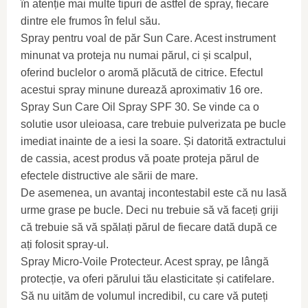
în atenție mai multe tipuri de astfel de spray, fiecare
dintre ele frumos în felul său.
Spray pentru voal de păr Sun Care. Acest instrument
minunat va proteja nu numai părul, ci și scalpul,
oferind buclelor o aromă plăcută de citrice. Efectul
acestui spray minune durează aproximativ 16 ore.
Spray Sun Care Oil Spray SPF 30. Se vinde ca o
solutie usor uleioasa, care trebuie pulverizata pe bucle
imediat inainte de a iesi la soare. Și datorită extractului
de cassia, acest produs vă poate proteja părul de
efectele distructive ale sării de mare.
De asemenea, un avantaj incontestabil este că nu lasă
urme grase pe bucle. Deci nu trebuie să vă faceți griji
că trebuie să vă spălați părul de fiecare dată după ce
ați folosit spray-ul.
Spray Micro-Voile Protecteur. Acest spray, pe lângă
protecție, va oferi părului tău elasticitate și catifelare.
Să nu uităm de volumul incredibil, cu care vă puteți