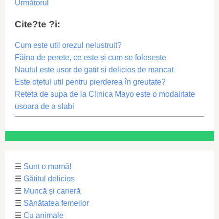
Următorul
Cite?te ?i:
Cum este util orezul nelustruit?
Făina de perete, ce este și cum se folosește
Nautul este usor de gatit si delicios de mancat
Este oțetul util pentru pierderea în greutate?
Reteta de supa de la Clinica Mayo este o modalitate
usoara de a slabi
☰
Sunt o mamă!
☰
Gătitul delicios
☰
Muncă și carieră
☰
Sănătatea femeilor
☰
Cu animale