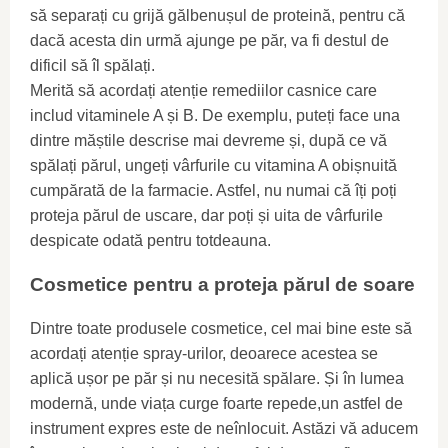
să separați cu grijă gălbenușul de proteină, pentru că
dacă acesta din urmă ajunge pe păr, va fi destul de
dificil să îl spălați.
Merită să acordați atenție remediilor casnice care
includ vitaminele A și B. De exemplu, puteți face una
dintre măștile descrise mai devreme și, după ce vă
spălați părul, ungeți vârfurile cu vitamina A obișnuită
cumpărată de la farmacie. Astfel, nu numai că îți poți
proteja părul de uscare, dar poți și uita de vârfurile
despicate odată pentru totdeauna.
Cosmetice pentru a proteja părul de soare
Dintre toate produsele cosmetice, cel mai bine este să
acordați atenție spray-urilor, deoarece acestea se
aplică ușor pe păr și nu necesită spălare. Și în lumea
modernă, unde viața curge foarte repede,un astfel de
instrument expres este de neînlocuit. Astăzi vă aducem