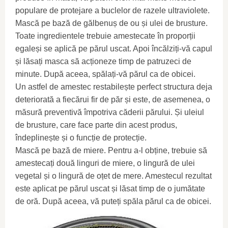
populare de protejare a buclelor de razele ultraviolete.
Mască pe bază de gălbenuș de ou și ulei de brusture.
Toate ingredientele trebuie amestecate în proporții
egaleși se aplică pe părul uscat. Apoi încălziți-vă capul
și lăsați masca să acționeze timp de patruzeci de
minute. După aceea, spălați-vă părul ca de obicei.
Un astfel de amestec restabilește perfect structura deja
deteriorată a fiecărui fir de păr și este, de asemenea, o
măsură preventivă împotriva căderii părului. Și uleiul
de brusture, care face parte din acest produs,
îndeplinește și o funcție de protecție.
Mască pe bază de miere. Pentru a-l obține, trebuie să
amestecați două linguri de miere, o lingură de ulei
vegetal și o lingură de oțet de mere. Amestecul rezultat
este aplicat pe părul uscat și lăsat timp de o jumătate
de oră. După aceea, vă puteți spăla părul ca de obicei.