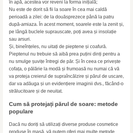
în apă, acestea vor reveni la forma inițială;
Nu este de dorit să fii la soare în cea mai caldă
perioadă a zilei: de la douăsprezece până la patru
după-amiaza. În acest moment, soarele este la zenit și,
pe lângă buclele suprauscate, poți avea și insolație
sau arsuri.
Și, bineînțeles, nu uitați de pieptene și coafură.
Pieptenul nu trebuie să aibă prea puțini dinți pentru a
nu smulge șuvițe întregi de păr. Și în ceea ce privește
cofața, o pălărie la modă și frumoasă nu numai că vă
va proteja creierul de supraîncălzire și părul de uscare,
dar va adăuga și un evidențiere imaginii dvs., făcând-o
strălucitoare și de neuitat.
Cum să protejați părul de soare: metode
populare
Dacă nu doriți să utilizați diverse produse cosmetice
produse în masă, vă putem oferi mai multe metode