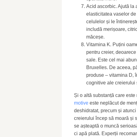
Acid ascorbic. Ajută la a
elasticitatea vaselor d
celulelor și le întinereș
includă merișoare, citri
măceșe.
Vitamina K. Puțini oame
pentru creier, deoarece
sale. Este cel mai abund
Bruxelles. De aceea, păr
produse – vitamina D, în
cognitive ale creierului 
Și o altă substanță care este
motive
este neplăcut de menț
deshidratat, precum și atunci
creierului încep să moară și 
se așteaptă o muncă serioasă,
ci apă plată. Experții recoma