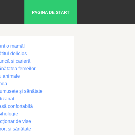
PAGINA DE START
unt o mamă!
titul delicios
ncă și carieră
nătatea femeilor
u animale
odă
umusețe și sănătate
tizanat
să confortabilă
ihologie
cționar de vise
ort și sănătate