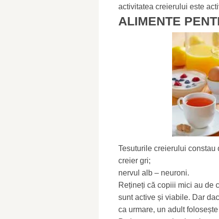
activitatea creierului este act
ALIMENTE PENT
Tesuturile creierului constau 
creier gri;
nervul alb – neuroni.
Rețineți că copiii mici au de 
sunt active și viabile. Dar da
ca urmare, un adult folosește