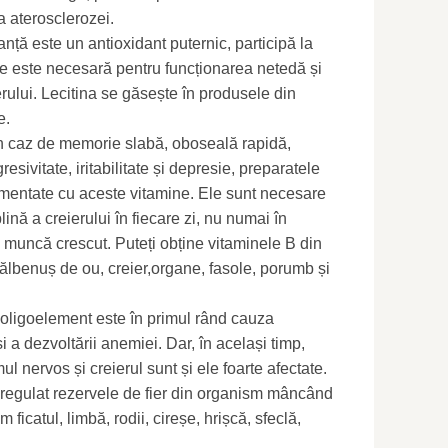
a aterosclerozei.
nță este un antioxidant puternic, participă la
re este necesară pentru funcționarea netedă și
ierului. Lecitina se găsește în produsele din
e.
În caz de memorie slabă, oboseală rapidă,
resivitate, iritabilitate și depresie, preparatele
mentate cu aceste vitamine. Ele sunt necesare
ină a creierului în fiecare zi, nu numai în
muncă crescut. Puteți obține vitaminele B din
ălbenuș de ou, creier,organe, fasole, porumb și
i oligoelement este în primul rând cauza
 a dezvoltării anemiei. Dar, în același timp,
l nervos și creierul sunt și ele foarte afectate.
 regulat rezervele de fier din organism mâncând
ficatul, limbă, rodii, cireșe, hrișcă, sfeclă,