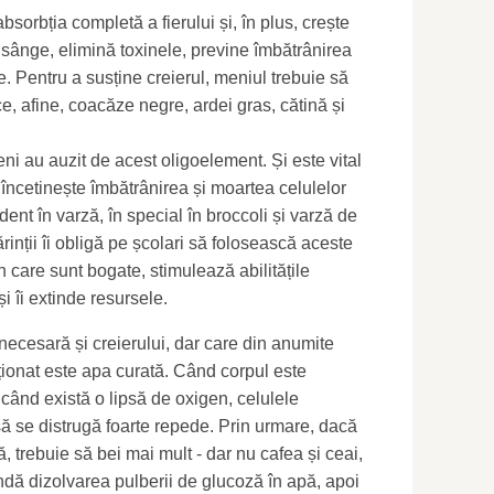
bsorbția completă a fierului și, în plus, crește
e sânge, elimină toxinele, previne îmbătrânirea
te. Pentru a susține creierul, meniul trebuie să
ce, afine, coacăze negre, ardei gras, cătină și
ni au auzit de acest oligoelement. Și este vital
 încetinește îmbătrânirea și moartea celulelor
ent în varză, în special în broccoli și varză de
inții îi obligă pe școlari să folosească aceste
 care sunt bogate, stimulează abilitățile
și îi extinde resursele.
 necesară și creierului, dar care din anumite
ionat este apa curată. Când corpul este
 când există o lipsă de oxigen, celulele
să se distrugă foarte repede. Prin urmare, dacă
 trebuie să bei mai mult - dar nu cafea și ceai,
ndă dizolvarea pulberii de glucoză în apă, apoi