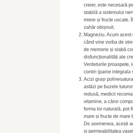
creier, este necesară p
stabilă a sistemului ne
miere și fructe uscate. Î
zahăr obișnuit.
Magneziu. Acum acest o
când vine vorba de stre
de memorie și slabă co
disfuncționalități ale c
Verdeturile proaspete, 
contin (paine integrala 
Acizi grași polinesatur
astăzi pe buzele tuturo
redusă, medicii recoma
vitamine, a căror compo
forma lor naturală, pot 
mare și fructe de mare b
De asemenea, acești aci
și permeabilitatea vas