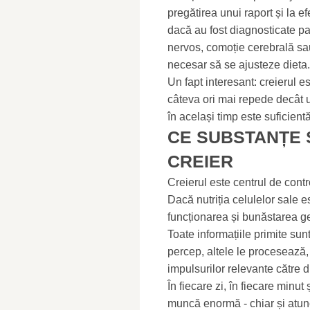
pregătirea unui raport și la e
dacă au fost diagnosticate pa
nervos, comoție cerebrală sau
necesar să se ajusteze dieta.
Un fapt interesant: creierul e
câteva ori mai repede decât u
în același timp este suficient
CE SUBSTANȚE
CREIER
Creierul este centrul de contr
Dacă nutriția celulelor sale e
funcționarea și bunăstarea g
Toate informațiile primite sun
percep, altele le procesează, 
impulsurilor relevante către d
În fiecare zi, în fiecare minut
muncă enormă - chiar și atun