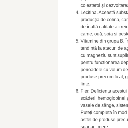
colesterol și dezvoltare
Lecitina. Această substa
producția de colină, ca
de înaltă calitate a cre
carne, ouă, soia și peșt
Vitamine din grupa B. 
tendință la atacuri de ag
cu magneziu sunt supli
pentru funcționarea depl
perioadele cu volum de 
produse precum ficat, g
linte.
Fier. Deficiența acestu
scăderii hemoglobinei și
vasele de sânge, sistemu
Puteți completa în mod
astfel de produse precum 
spanac, mere.