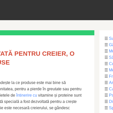
☰
S
☰
Gă
☰
Mu
VATĂ PENTRU CREIER, O
☰
Să
USE
☰
C
☰
M
☰
Fr
dește la ce produse este mai bine să
☰
Ar
unitatea, pentru a pierde în greutate sau pentru
☰
Ca
ietele de
întinerire cu
vitamine și proteine ​​sunt
☰
Ps
etă specială a fost dezvoltată pentru a crește
☰
Di
riție este necesară creierului, se gândesc
☰
Sp