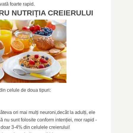
ivată foarte rapid.
RU NUTRIȚIA CREIERULUI
din celule de doua tipuri:
câteva ori mai mulți neuroni,decât la adulți, ele
că nu sunt folosite conform intenției, mor rapid -
 doar 3-4% din celulele creierului!