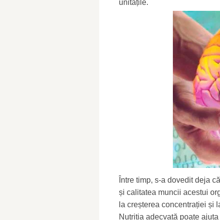
unitățile.
Între timp, s-a dovedit deja 
și calitatea muncii acestui o
la creșterea concentrației și 
Nutriția adecvată poate ajut