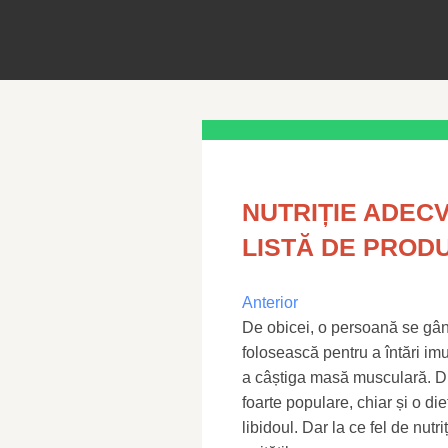
NUTRIȚIE ADEC
LISTĂ DE PROD
Anterior
De obicei, o persoană se gân
folosească pentru a întări im
a câștiga masă musculară. D
foarte populare, chiar și o di
libidoul. Dar la ce fel de nut