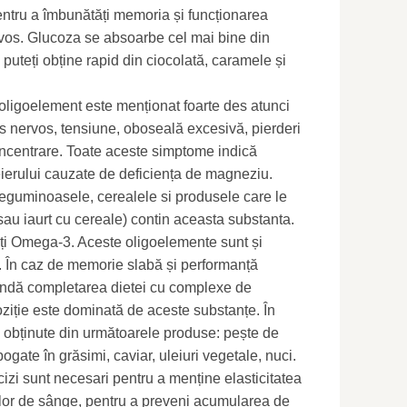
entru a îmbunătăți memoria și funcționarea
rvos. Glucoza se absoarbe cel mai bine din
l puteți obține rapid din ciocolată, caramele și
ligoelement este menționat foarte des atunci
s nervos, tensiune, oboseală excesivă, pierderi
ncentrare. Toate aceste simptome indică
reierului cauzate de deficiența de magneziu.
leguminoasele, cerealele si produsele care le
sau iaurt cu cereale) contin aceasta substanta.
ați Omega-3. Aceste oligoelemente sunt și
r. În caz de memorie slabă și performanță
ndă completarea dietei cu complexe de
ziție este dominată de aceste substanțe. În
fi obținute din următoarele produse: pește de
ogate în grăsimi, caviar, uleiuri vegetale, nuci.
zi sunt necesari pentru a menține elasticitatea
elor de sânge, pentru a preveni acumularea de