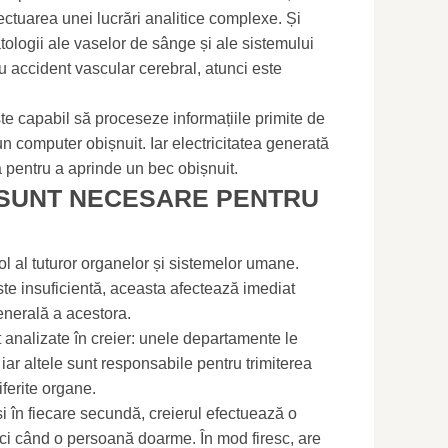
fectuarea unei lucrări analitice complexe. Și
tologii ale vaselor de sânge și ale sistemului
 accident vascular cerebral, atunci este
ste capabil să proceseze informațiile primite de
n computer obișnuit. Iar electricitatea generată
ă pentru a aprinde un bec obișnuit.
 SUNT NECESARE PENTRU
ol al tuturor organelor și sistemelor umane.
ste insuficientă, aceasta afectează imediat
enerală a acestora.
t analizate în creier: unele departamente le
iar altele sunt responsabile pentru trimiterea
iferite organe.
 și în fiecare secundă, creierul efectuează o
ci când o persoană doarme. În mod firesc, are