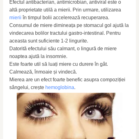
Efectul antibacterian, antimicrobian, antiviral este o
altă proprietate utilă a mierii. Prin urmare, utilizarea
mierii
în timpul bolii accelerează recuperarea.
Consumul de miere dimineața pe stomacul gol ajută la
vindecarea bolilor tractului gastro-intestinal. Pentru
aceasta sunt suficiente 1-2 lingurite.
Datorită efectului său calmant, o lingură de miere
noaptea ajută la insomnie.
Este foarte util să luați miere cu durere în gât.
Calmează, înmoaie și vindecă.
Mierea are un efect foarte benefic asupra compoziției
sângelui, crește
hemoglobina
.