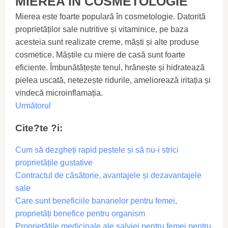
MIEREA ÎN COSMETOLOGIE
Mierea este foarte populară în cosmetologie. Datorită
proprietăților sale nutritive și vitaminice, pe baza
acesteia sunt realizate creme, măști și alte produse
cosmetice. Măștile cu miere de casă sunt foarte
eficiente. Îmbunătățește tenul, hrănește și hidratează
pielea uscată, netezește ridurile, ameliorează iritația și
vindecă microinflamația.
Următorul
Cite?te ?i:
Cum să dezgheți rapid peștele și să nu-i strici
proprietățile gustative
Contractul de căsătorie, avantajele și dezavantajele
sale
Care sunt beneficiile bananelor pentru femei,
proprietăți benefice pentru organism
Proprietățile medicinale ale salviei pentru femei pentru