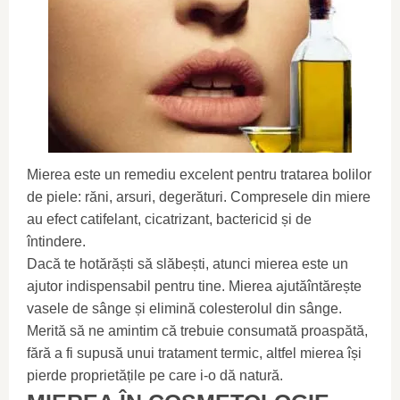
Mierea este un remediu excelent pentru tratarea bolilor
de piele: răni, arsuri, degerături. Compresele din miere
au efect catifelant, cicatrizant, bactericid și de
întindere.
Dacă te hotărăști să slăbești, atunci mierea este un
ajutor indispensabil pentru tine. Mierea ajutăîntărește
vasele de sânge și elimină colesterolul din sânge.
Merită să ne amintim că trebuie consumată proaspătă,
fără a fi supusă unui tratament termic, altfel mierea își
pierde proprietățile pe care i-o dă natură.