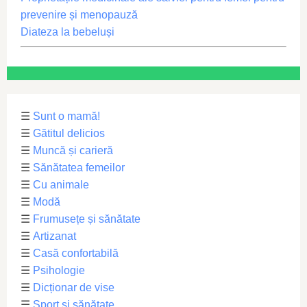
prevenire și menopauză
Diateza la bebeluși
☰
Sunt o mamă!
☰
Gătitul delicios
☰
Muncă și carieră
☰
Sănătatea femeilor
☰
Cu animale
☰
Modă
☰
Frumusețe și sănătate
☰
Artizanat
☰
Casă confortabilă
☰
Psihologie
☰
Dicționar de vise
☰
Sport și sănătate