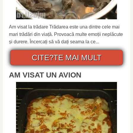
Am visat la trădare Trădarea este una dintre cele mai
mari trădări din viață. Provoacă multe emoții neplăcute
și durere. Încercați să vă dați seama la ce...
CITE?TE MAI MULT
AM VISAT UN AVION