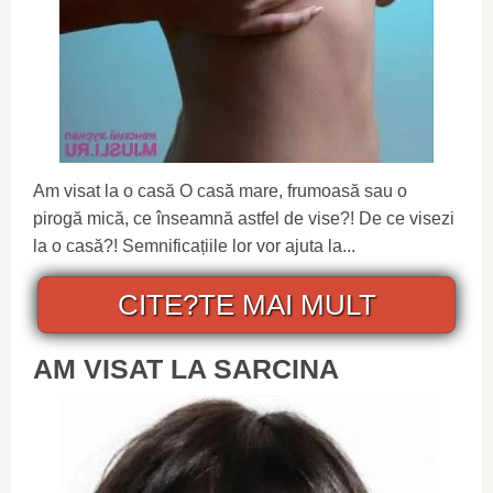
Am visat la o casă O casă mare, frumoasă sau o
pirogă mică, ce înseamnă astfel de vise?! De ce visezi
la o casă?! Semnificațiile lor vor ajuta la...
CITE?TE MAI MULT
AM VISAT LA SARCINA