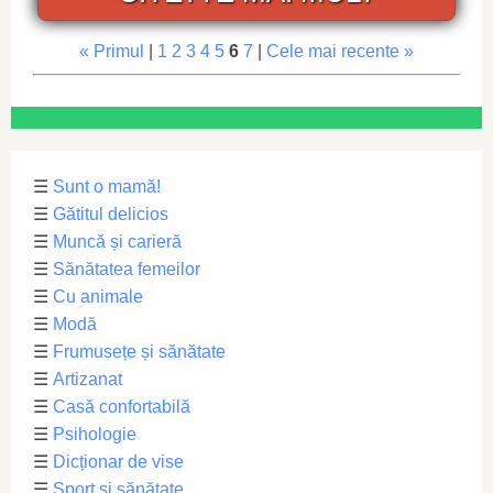
« Primul
|
1
2
3
4
5
6
7
|
Cele mai recente »
☰
Sunt o mamă!
☰
Gătitul delicios
☰
Muncă și carieră
☰
Sănătatea femeilor
☰
Cu animale
☰
Modă
☰
Frumusețe și sănătate
☰
Artizanat
☰
Casă confortabilă
☰
Psihologie
☰
Dicționar de vise
☰
Sport și sănătate