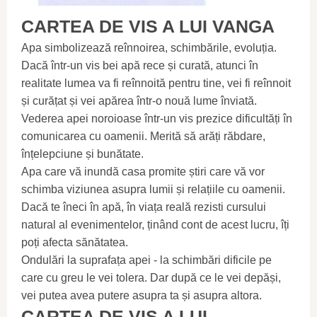
CARTEA DE VIS A LUI VANGA
Apa simbolizează reînnoirea, schimbările, evoluția.
Dacă într-un vis bei apă rece și curată, atunci în
realitate lumea va fi reînnoită pentru tine, vei fi reînnoit
și curățat și vei apărea într-o nouă lume înviată.
Vederea apei noroioase într-un vis prezice dificultăți în
comunicarea cu oamenii. Merită să arăți răbdare,
înțelepciune și bunătate.
Apa care vă inundă casa promite știri care vă vor
schimba viziunea asupra lumii și relațiile cu oamenii.
Dacă te îneci în apă, în viața reală rezisti cursului
natural al evenimentelor, ținând cont de acest lucru, îți
poți afecta sănătatea.
Ondulări la suprafața apei - la schimbări dificile pe
care cu greu le vei tolera. Dar după ce le vei depăși,
vei putea avea putere asupra ta și asupra altora.
CARTEA DE VIS A LUI