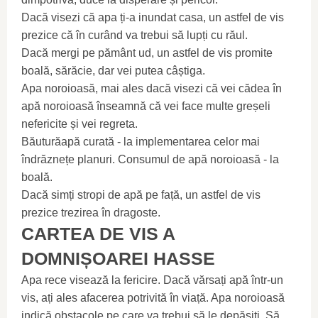
Dacă visezi că apa ți-a inundat casa, un astfel de vis
prezice că în curând va trebui să lupți cu răul.
Dacă mergi pe pământ ud, un astfel de vis promite
boală, sărăcie, dar vei putea câștiga.
Apa noroioasă, mai ales dacă visezi că vei cădea în
apă noroioasă înseamnă că vei face multe greșeli
nefericite și vei regreta.
Băuturăapă curată - la implementarea celor mai
îndrăznețe planuri. Consumul de apă noroioasă - la
boală.
Dacă simți stropi de apă pe față, un astfel de vis
prezice trezirea în dragoste.
CARTEA DE VIS A
DOMNIȘOAREI HASSE
Apa rece visează la fericire. Dacă vărsați apă într-un
vis, ați ales afacerea potrivită în viață. Apa noroioasă
indică obstacole pe care va trebui să le depășiți. Să