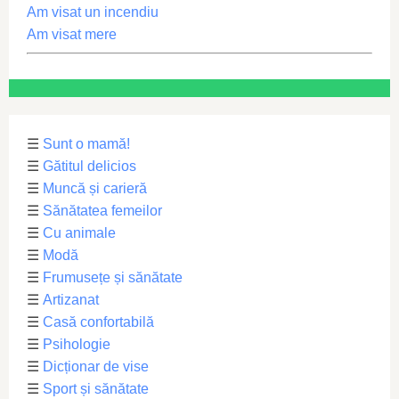
Am visat un incendiu
Am visat mere
☰
Sunt o mamă!
☰
Gătitul delicios
☰
Muncă și carieră
☰
Sănătatea femeilor
☰
Cu animale
☰
Modă
☰
Frumusețe și sănătate
☰
Artizanat
☰
Casă confortabilă
☰
Psihologie
☰
Dicționar de vise
☰
Sport și sănătate