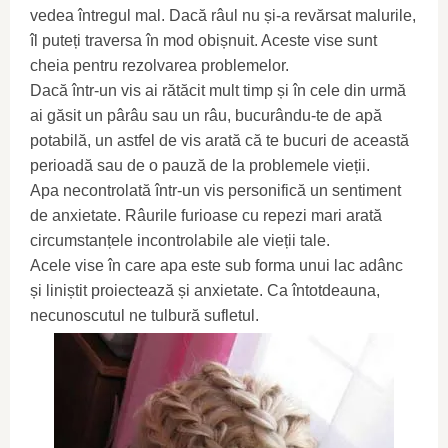
vedea întregul mal. Dacă râul nu și-a revărsat malurile,
îl puteți traversa în mod obișnuit. Aceste vise sunt
cheia pentru rezolvarea problemelor.
Dacă într-un vis ai rătăcit mult timp și în cele din urmă
ai găsit un pârâu sau un râu, bucurându-te de apă
potabilă, un astfel de vis arată că te bucuri de această
perioadă sau de o pauză de la problemele vieții.
Apa necontrolată într-un vis personifică un sentiment
de anxietate. Râurile furioase cu repezi mari arată
circumstanțele incontrolabile ale vieții tale.
Acele vise în care apa este sub forma unui lac adânc
și liniștit proiectează și anxietate. Ca întotdeauna,
necunoscutul ne tulbură sufletul.