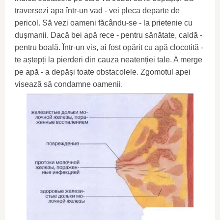
traversezi apa într-un vad - vei pleca departe de
pericol. Să vezi oameni făcându-se - la prietenie cu
dușmanii. Dacă bei apă rece - pentru sănătate, caldă -
pentru boală. Într-un vis, ai fost opărit cu apă clocotită -
te aștepți la pierderi din cauza neatenției tale. A merge
pe apă - a depăși toate obstacolele. Zgomotul apei
visează să condamne oamenii.