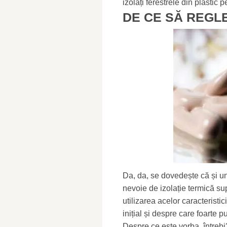
izolați ferestrele din plastic p
DE CE SĂ REGL
Da, da, se dovedește că și un
nevoie de izolație termică su
utilizarea acelor caracteristic
inițial și despre care foarte puț
Despre ce este vorba, întrebi?