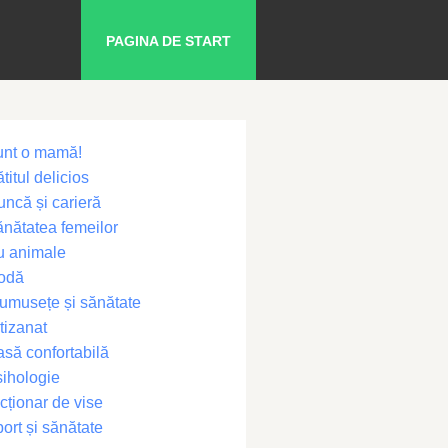
PAGINA DE START
unt o mamă!
titul delicios
ncă și carieră
nătatea femeilor
u animale
odă
umusețe și sănătate
tizanat
să confortabilă
ihologie
cționar de vise
ort și sănătate