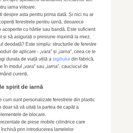
tru iarna viitoare.
ti despre asta pentru prima dată. Și nici nu ar
coperiți ferestrele pentru iarnă, deoarece
 acoperite cu hârtie sau bandă. Este suficient
t și să asigurați o presiune maximă la miez.
tul deodată? Este simplu: structurile de ferestre
duri de aplicare - „vara” și „iarna”, ceea ce le
ngi durata de viață utilă a
sigiliului
din fabrică.
le în modul „vara” sau „iarna”, cauciucul de
rmând curenți.
e spirit de iarnă
e cum sunt personalizate ferestrele din plastic
e doar să vă uitați la partea de capăt a
 elementele de blocare.
rezentate de piese mobile cilindrice care
a închisă prin introducerea lamelelor