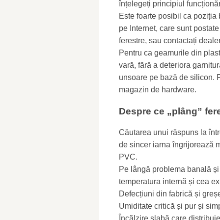
înțelegeți principiul funcționări
Este foarte posibil ca poziția
pe Internet, care sunt postat
ferestre, sau contactați dealer
Pentru ca geamurile din plasti
vară, fără a deteriora garni
unsoare pe bază de silicon. Po
magazin de hardware.
Despre ce „plâng” fere
Căutarea unui răspuns la între
de sincer iarna îngrijorează m
PVC.
Pe lângă problema banală și c
temperatura internă și cea ex
Defecțiuni din fabrică și greșel
Umiditate critică și pur și si
Încălzire slabă care distribui