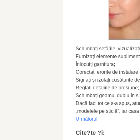
Schimbați setările, vizualizaț
Furnizați elemente suplimenta
Înlocuiți garnitura;
Corectați erorile de instalar
Sigilați și izolați cusăturile 
Reglați detaliile de presiune;
Schimbați geamul dublu în si
Dacă faci tot ce s-a spus, atu
„modelele pe sticlă”, iar casa
Următorul
Cite?te ?i: