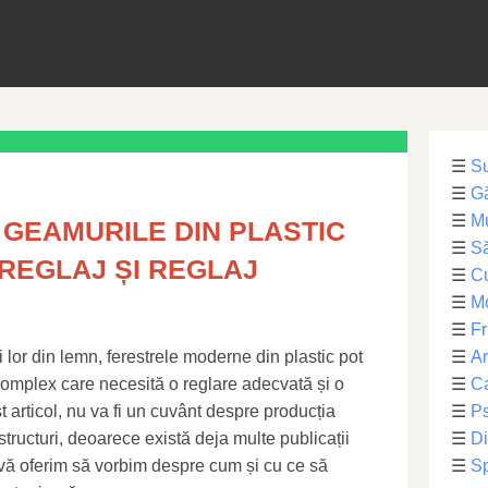
☰
S
☰
Gă
☰
Mu
 GEAMURILE DIN PLASTIC
☰
Să
 REGLAJ ȘI REGLAJ
☰
C
☰
M
☰
Fr
 lor din lemn, ferestrele moderne din plastic pot
☰
Ar
omplex care necesită o reglare adecvată și o
☰
Ca
 articol, nu va fi un cuvânt despre producția
☰
Ps
structuri, deoarece există deja multe publicații
☰
Di
 vă oferim să vorbim despre cum și cu ce să
☰
Sp