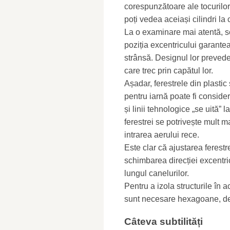
corespunzătoare ale tocurilor f
poți vedea aceiași cilindri la
La o examinare mai atentă, se 
poziția excentricului garante
strânsă. Designul lor prevede
care trec prin capătul lor.
Așadar, ferestrele din plastic
pentru iarnă poate fi conside
și linii tehnologice „se uită”
ferestrei se potrivește mult 
intrarea aerului rece.
Este clar că ajustarea ferestr
schimbarea direcției excentric
lungul canelurilor.
Pentru a izola structurile în ac
sunt necesare hexagoane, deș
Câteva subtilități