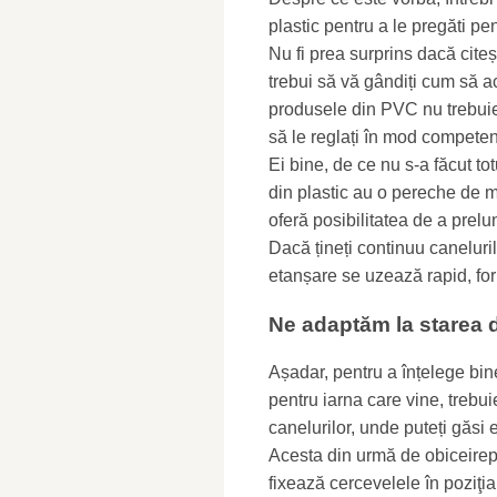
plastic pentru a le pregăti pen
Nu fi prea surprins dacă citeș
trebui să vă gândiți cum să a
produsele din PVC nu trebuie
să le reglați în mod competen
Ei bine, de ce nu s-a făcut to
din plastic au o pereche de mo
oferă posibilitatea de a prelu
Dacă țineți continuu caneluri
etanșare se uzează rapid, fo
Ne adaptăm la starea d
Așadar, pentru a înțelege bin
pentru iarna care vine, trebui
canelurilor, unde puteți găsi
Acesta din urmă de obiceirep
fixează cercevelele în poziţi