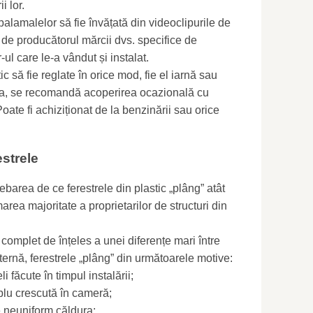
i lor.
 balamalelor să fie învățată din videoclipurile de
e de producătorul mărcii dvs. specifice de
-ul care le-a vândut și instalat.
c să fie reglate în orice mod, fie el iarnă sau
tura, se recomandă acoperirea ocazională cu
ate fi achiziționat de la benzinării sau orice
strele
barea de ce ferestrele din plastic „plâng” atât
area majoritate a proprietarilor de structuri din
omplet de înțeles a unei diferențe mari între
ternă, ferestrele „plâng” din următoarele motive:
i făcute în timpul instalării;
mplu crescută în cameră;
e neuniform căldura;