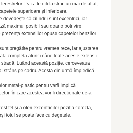
erestrelor. Dacă te uiți la structuri mai detaliat,
 capetele superioare și inferioare.
dovedește că cilindrii sunt excentrici, iar
ază maximul posibil sau doar o potrivire
 prezența extensiilor opuse capetelor benzilor
 sunt pregătite pentru vremea rece, iar ajustarea
rată completă atunci când toate aceste extensii
 la stradă. Luând această poziție, cerceveaua
mai strâns pe cadru. Acesta din urmă împiedică
elor metal-plastic pentru vară implică
elor, în care acestea vor fi direcționate de-a
est fel și a oferi excentricilor poziția corectă,
i totul se poate face cu degetele.