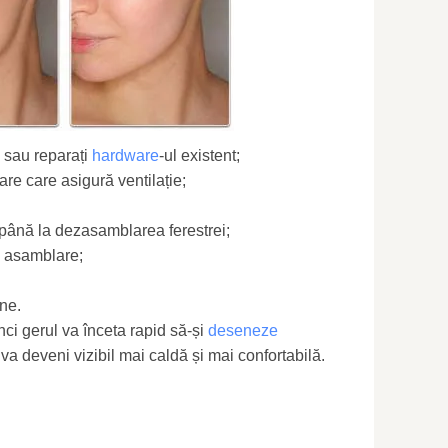
i sau reparați
hardware
-ul existent;
re care asigură ventilație;
e până la dezasamblarea ferestrei;
de asamblare;
ne.
nci gerul va înceta rapid să-și
deseneze
 va deveni vizibil mai caldă și mai confortabilă.