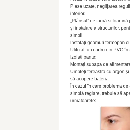
Piese uzate, neglijarea reguli
inferior.
„Plânsul” de iarnă și toamnă
și instalare a structurilor, pen
simpli:
Instalați geamuri termopan cu
Utilizați un cadru din PVC î
Izolați pante;
Montați supapa de alimentar
Umpleți fereastra cu argon și f
să acopere bateria.
În cazul în care problema de c
simplă reglare, trebuie să apel
următoarele: