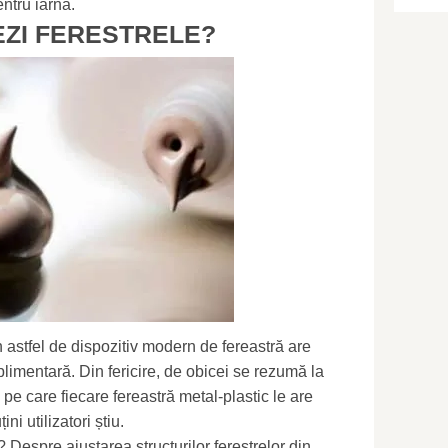
entru iarnă.
EZI FERESTRELE?
 astfel de dispozitiv modern de fereastră are
plimentară. Din fericire, de obicei se rezumă la
i pe care fiecare fereastră metal-plastic le are
ini utilizatori știu.
 Despre ajustarea structurilor ferestrelor din