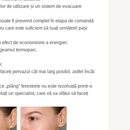
lor de utilizare și un sistem de evacuare
 poate fi prevenit complet în etapa de comandă
tru care este suficient să luați următorii pași
 efect de economisire a energiei;
n geamul termopan;
e;
aceți pervazul cât mai larg posibil, astfel încât
e „plâng” ferestrele nu este rezolvată printr-o
ați un specialist, care vă va sfătui să faceți