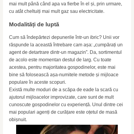
mai mult până când apa va fierbe în el și, prin urmare,
cu atât cheltuiți mai mult gaz sau electricitate.
Modalități de luptă
Cum să îndepărtezi depunerile într-un ibric? Unii vor
răspunde la această întrebare cam așa: „cumpărați un
agent de detartrare dintr-un magazin”. Da, sortimentul
de acolo este momentan destul de larg. Cu toate
acestea, pentru majoritatea gospodinelor, este mai
bine să folosească așa-numitele metode și mijloace
populare în aceste scopuri.
Există multe moduri de a scăpa de eade la scară cu
ajutorul mijloacelor improvizate, care sunt de mult
cunoscute gospodinelor cu experiență. Unul dintre cei
mai populari agenți de curățare este oțetul de masă
obișnuit.