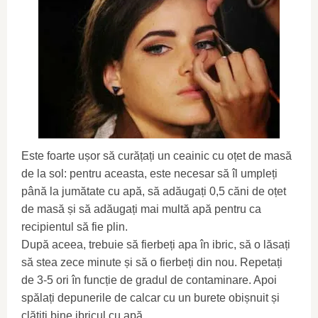
Este foarte ușor să curățați un ceainic cu oțet de masă
de la sol: pentru aceasta, este necesar să îl umpleți
până la jumătate cu apă, să adăugați 0,5 căni de oțet
de masă și să adăugați mai multă apă pentru ca
recipientul să fie plin.
După aceea, trebuie să fierbeți apa în ibric, să o lăsați
să stea zece minute și să o fierbeți din nou. Repetați
de 3-5 ori în funcție de gradul de contaminare. Apoi
spălați depunerile de calcar cu un burete obișnuit și
clătiți bine ibricul cu apă.