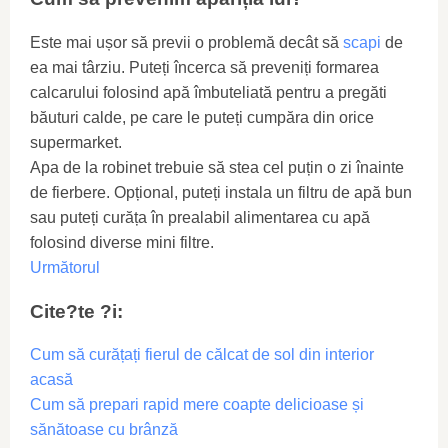
Este mai ușor să previi o problemă decât să
scapi
de
ea mai târziu. Puteți încerca să preveniți formarea
calcarului folosind apă îmbuteliată pentru a pregăti
băuturi calde, pe care le puteți cumpăra din orice
supermarket.
Apa de la robinet trebuie să stea cel puțin o zi înainte
de fierbere. Opțional, puteți instala un filtru de apă bun
sau puteți curăța în prealabil alimentarea cu apă
folosind diverse mini filtre.
Următorul
Cite?te ?i:
Cum să curățați fierul de călcat de sol din interior
acasă
Cum să prepari rapid mere coapte delicioase și
sănătoase cu brânză