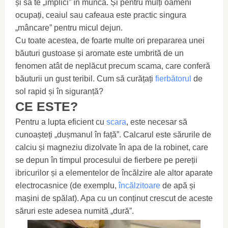
și să te „implici” în muncă. Și pentru mulți oameni
ocupați, ceaiul sau cafeaua este practic singura
„mâncare” pentru micul dejun.
Cu toate acestea, de foarte multe ori prepararea unei
băuturi gustoase și aromate este umbrită de un
fenomen atât de neplăcut precum scama, care conferă
băuturii un gust teribil. Cum să curățați
fierbătorul
de
sol rapid și în siguranță?
CE ESTE?
Pentru a lupta eficient cu
scara
, este necesar să
cunoașteți „dușmanul în față”. Calcarul este sărurile de
calciu și magneziu dizolvate în apa de la robinet, care
se depun în timpul procesului de fierbere pe pereții
ibricurilor și a elementelor de încălzire ale altor aparate
electrocasnice (de exemplu,
încălzitoare
de apă și
mașini de spălat). Apa cu un conținut crescut de aceste
săruri este adesea numită „dură”.