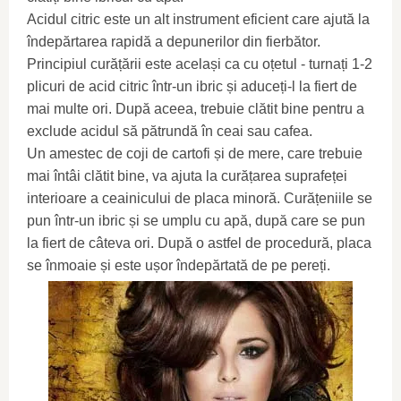
Acidul citric este un alt instrument eficient care ajută la
îndepărtarea rapidă a depunerilor din fierbător.
Principiul curățării este același ca cu oțetul - turnați 1-2
plicuri de acid citric într-un ibric și aduceți-l la fiert de
mai multe ori. După aceea, trebuie clătit bine pentru a
exclude acidul să pătrundă în ceai sau cafea.
Un amestec de coji de cartofi și de mere, care trebuie
mai întâi clătit bine, va ajuta la curățarea suprafeței
interioare a ceainicului de placa minoră. Curățeniile se
pun într-un ibric și se umplu cu apă, după care se pun
la fiert de câteva ori. După o astfel de procedură, placa
se înmoaie și este ușor îndepărtată de pe pereți.