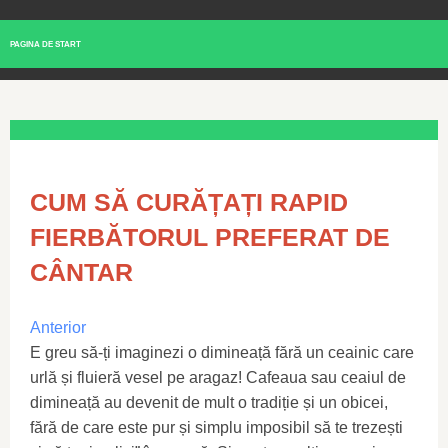
PAGINA DE START
CUM SĂ CURĂȚAȚI RAPID
FIERBĂTORUL PREFERAT DE
CÂNTAR
Anterior
E greu să-ți imaginezi o dimineață fără un ceainic care
urlă și fluieră vesel pe aragaz! Cafeaua sau ceaiul de
dimineață au devenit de mult o tradiție și un obicei,
fără de care este pur și simplu imposibil să te trezești