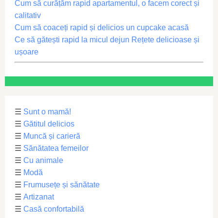
Cum să curățăm rapid apartamentul, o facem corect și
calitativ
Cum să coaceți rapid și delicios un cupcake acasă
Ce să gătești rapid la micul dejun Rețete delicioase și
ușoare
☰
Sunt o mamă!
☰
Gătitul delicios
☰
Muncă și carieră
☰
Sănătatea femeilor
☰
Cu animale
☰
Modă
☰
Frumusețe și sănătate
☰
Artizanat
☰
Casă confortabilă