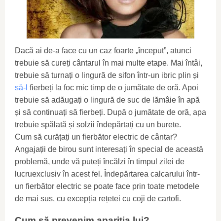
Dacă ai de-a face cu un caz foarte „început”, atunci
trebuie să cureți cântarul în mai multe etape. Mai întâi,
trebuie să turnați o lingură de sifon într-un ibric plin și
să-l
fierbeți la foc mic timp de o jumătate de oră. Apoi
trebuie să adăugați o lingură de suc de lămâie în apă
și să continuați să fierbeți. După o jumătate de oră, apa
trebuie spălată și solzii îndepărtați cu un burete.
Cum să curățați un fierbător electric de cântar?
Angajații de birou sunt interesați în special de această
problemă, unde vă puteți încălzi în timpul zilei de
lucruexclusiv în acest fel. Îndepărtarea calcarului într-
un fierbător electric se poate face prin toate metodele
de mai sus, cu excepția rețetei cu coji de cartofi.
Cum să prevenim apariția lui?