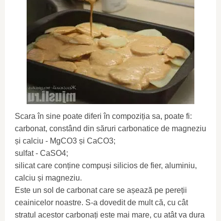
Scara în sine poate diferi în compoziția sa, poate fi:
carbonat, constând din săruri carbonatice de magneziu
și calciu - MgCO3 și CaCO3;
sulfat - CaSO4;
silicat care conține compuși silicios de fier, aluminiu,
calciu și magneziu.
Este un sol de carbonat care se așează pe pereții
ceainicelor noastre. S-a dovedit de mult că, cu cât
stratul acestor carbonați este mai mare, cu atât va dura