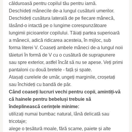
călduroasă pentru copilul tău pentru iarnă.
Deschideți mânecile de-a lungul cusăturii umerilor.
Deschideți cusătura laterală de pe fiecare mânecă,
lăsând-o intactă pe o lungime corespunzătoare
lungimii picioarelor copilului. Tăiați partea superioară
a mânecii, adică ridicarea acesteia, în mijloc, sub
forma literei V. Coaseți ambele mâneci de-a lungul noii
tăieturi în formă de V cu o cusătură de suprapunere
sau spre exterior, astfel încât să nu se apese. Veți primi
pantaloni cu două bretele - față și spate.
Atașați curelele de umăr, ungeți marginile, croșetați
sau închideți cu bandă de păr.
Când coaseți lucruri vechi pentru copii, amintiți-vă
că hainele pentru bebeluși trebuie să
îndeplinească cerințele minime:
utilizați numai bumbac natural, lână delicată sau
tricotaje;
alege o țesătură moale, fără scame, paiete și alte