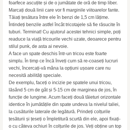
foarfece ascuțite și de o jumătate de oră de timp liber.
Marcați două linii care vor fi marginile viitoarelor fante.
Tăiați țesătura între ele în benzi de 1,5 cm lățime.
Întindeți benzile astfel încât tricotajele să fie răsucite în
tuburi. Terminat! Cu ajutorul acestei tehnici simple, poți
readuce la viață tricourile vechi uzate, deoarece pentru
stilul punk, de asta ai nevoie.
A face un spate deschis într-un tricou este foarte
simplu. În timp ce încă înveți cum să re-coaseți lucruri
vechi, încercați-vă mâna la opțiuni ușoare care nu
necesită abilități speciale.
De exemplu, faceți o incizie pe spatele unui tricou,
lăsând 5 cm de gât și 5-15 cm de marginea de jos, în
funcție de lungime. Acum faceți două tăieturi orizontale
identice în jumătățile din spate undeva la nivelul taliei,
la cusăturile laterale de legătură. Prindeți colțurile
țesăturii și țeseți o împletitură scurtă din ele, apoi fixați-
o cu câteva ochiuri în colțurile de jos. Veți obține un top