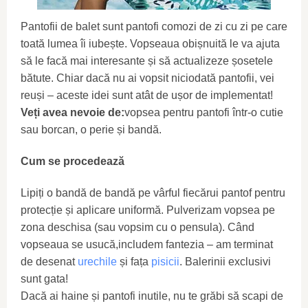
Pantofii de balet sunt pantofi comozi de zi cu zi pe care
toată lumea îi iubește. Vopseaua obișnuită le va ajuta
să le facă mai interesante și să actualizeze șosetele
bătute. Chiar dacă nu ai vopsit niciodată pantofii, vei
reuși – aceste idei sunt atât de ușor de implementat!
Veți avea nevoie de:
vopsea pentru pantofi într-o cutie
sau borcan, o perie și bandă.
Cum se procedează
Lipiți o bandă de bandă pe vârful fiecărui pantof pentru
protecție și aplicare uniformă. Pulverizam vopsea pe
zona deschisa (sau vopsim cu o pensula). Când
vopseaua se usucă,includem fantezia – am terminat
de desenat
urechile
și fața
pisicii
. Balerinii exclusivi
sunt gata!
Dacă ai haine și pantofi inutile, nu te grăbi să scapi de