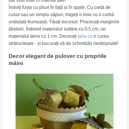
dar totul este în mâinile tale!
Îndoiți fusta cu pliuri în față și în spate. Cu cretă de
cusut sau un simplu săpun, trageți o linie cu o curbă
ondulată frumoasă. Tăiați excesul. Procesați marginile
tăieturii, îndoind materialul subțire cu 0,5 cm, iar
materialul dens cu 1 cm. Decorați
talia cu
o curea
strălucitoare - și bucurați-vă de schimbări neobișnuite!
Decor elegant de pulover cu propriile
mâini