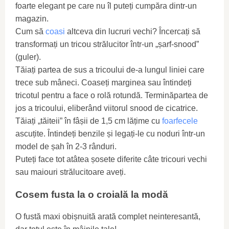
foarte elegant pe care nu îl puteți cumpăra dintr-un
magazin.
Cum să
coasi
altceva din lucruri vechi? Încercați să
transformați un tricou strălucitor într-un „șarf-snood”
(guler).
Tăiați partea de sus a tricoului de-a lungul liniei care
trece sub mâneci. Coaseți marginea sau întindeți
tricotul pentru a face o rolă rotundă. Terminăpartea de
jos a tricoului, eliberând viitorul snood de cicatrice.
Tăiați „tăiteii” în fâșii de 1,5 cm lățime cu
foarfecele
ascuțite. Întindeți benzile și legați-le cu noduri într-un
model de șah în 2-3 rânduri.
Puteți face tot atâtea șosete diferite câte tricouri vechi
sau maiouri strălucitoare aveți.
Cosem fusta la o croială la modă
O fustă maxi obișnuită arată complet neinteresantă,