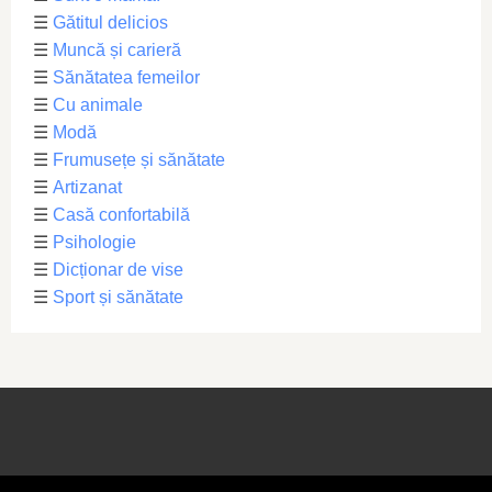
☰
Gătitul delicios
☰
Muncă și carieră
☰
Sănătatea femeilor
☰
Cu animale
☰
Modă
☰
Frumusețe și sănătate
☰
Artizanat
☰
Casă confortabilă
☰
Psihologie
☰
Dicționar de vise
☰
Sport și sănătate