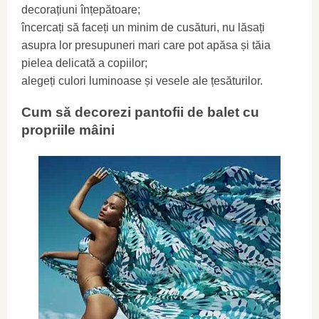
decorațiuni înțepătoare;
încercați să faceți un minim de cusături, nu lăsați
asupra lor presupuneri mari care pot apăsa și tăia
pielea delicată a copiilor;
alegeți culori luminoase și vesele ale țesăturilor.
Cum să decorezi pantofii de balet cu
propriile mâini