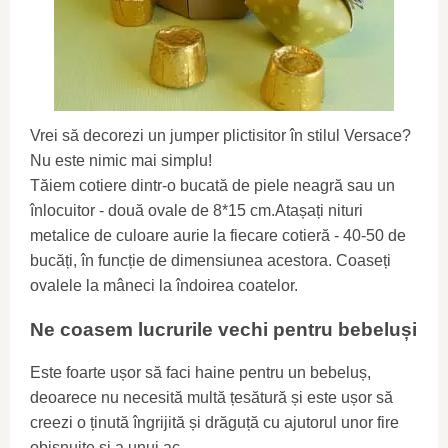
Vrei să decorezi un jumper plictisitor în stilul Versace?
Nu este nimic mai simplu!
Tăiem cotiere dintr-o bucată de piele neagră sau un
înlocuitor - două ovale de 8*15 cm.Atașați nituri
metalice de culoare aurie la fiecare cotieră - 40-50 de
bucăți, în funcție de dimensiunea acestora. Coaseți
ovalele la mâneci la îndoirea coatelor.
Ne coasem lucrurile vechi pentru bebeluși
Este foarte ușor să faci haine pentru un bebeluș,
deoarece nu necesită multă țesătură și este ușor să
creezi o ținută îngrijită și drăguță cu ajutorul unor fire
obișnuite și a unui ac.