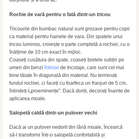
Rochie de vară pentru o fată dintr-un tricou
Tricourile din bumbac natural sunt grozave pentru copii
ca material pentru hainele de vara. Din spatele unui
tricou luminos, croiește o parte completă a rochiei, cu o
înălțime de 10 cm exact în mijloc.
Coaseți cusătura din spate, coaseți bretele subțiri pe
umeri din benzi
întinse
de tricotaje, care sunt cel mai
bine tăiate în diagonală din material. Nu terminați
fundul rochiei, ci faceți cu foarfeca un franjuri de 5 cm,
întindeți-l„proeminențe”. Dacă doriți, decorați înainte de
aplicarea moale.
Salopetă caldă dintr-un pulover vechi
Dacă ai un pulover nedorit din lână moale, încearcă
să-l transformi într-o salopetă confortabilă și